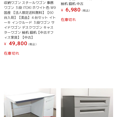
収納ワゴン スチールワゴン 事務
袖机 脇机 中古
ワゴン ３段 ITOKI ホワイト色 W9
6,980
¥
(税込）
国産 【法人限定送料無料】【60
こ
台入荷】【美品】４台セット イト
在庫切れ
の
ーキ インクルード ３段ワゴン サ
商
イドワゴン デスクワゴン キャス
ターワゴン 袖机 脇机【中古オフ
品
ィス家具】【中古】
に
49,800
は
¥
(税込）
複
在庫切れ
数
の
バ
リ
エ
ー
シ
ョ
ン
が
あ
り
ま