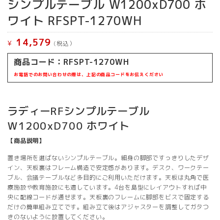
シンプルテーブル W1200xD700 ホ
ワイト RFSPT-1270WH
14,579
¥
(税込）
商品コード：RFSPT-1270WH
お電話でのお問い合わせの際は、上記の商品コードをお伝えください
ラディーRFシンプルテーブル
W1200xD700 ホワイト
【商品説明】
置き場所を選ばないシンプルテーブル。細身の脚部ですっきりしたデザ
イン、天板裏はフレーム構造で安定感があります。デスク、ワークテー
ブル、会議テーブルなど多目的にご利用いただけます。天板は丸角で医
療施設や教育施設にも適しています。4台を島型にレイアウトすれば中
央に配線コードが通せます。天板裏のフレームに脚部をビスで固定する
だけの簡単組み立てです。組み立て後はアジャスターを調整してガタつ
きのないように設置してください。