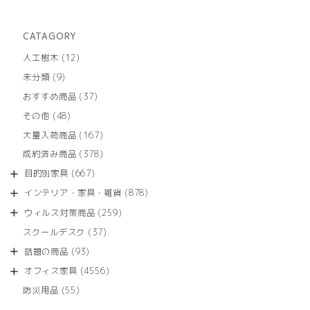
CATAGORY
12
人工樹木
12
個
9
未分類
9
の
個
商
37
おすすめ商品
37
の
品
個
商
48
その他
48
の
品
個
商
167
大量入荷商品
167
の
品
個
商
378
成約済み商品
378
の
品
個
商
667
目的別家具
667
の
品
個
商
878
インテリア・家具・雑貨
878
の
品
個
商
259
ウィルス対策商品
259
の
品
個
商
37
スクールデスク
37
の
品
個
商
93
話題の商品
93
の
品
個
商
4556
オフィス家具
4556
の
品
個
商
55
防災用品
55
の
品
個
商