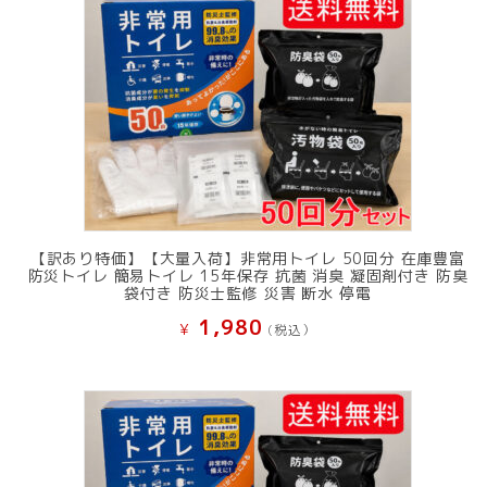
し
で
た。
す。
【訳あり特価】【大量入荷】非常用トイレ 50回分 在庫豊富
防災トイレ 簡易トイレ 15年保存 抗菌 消臭 凝固剤付き 防臭
袋付き 防災士監修 災害 断水 停電
1,980
¥
(税込）