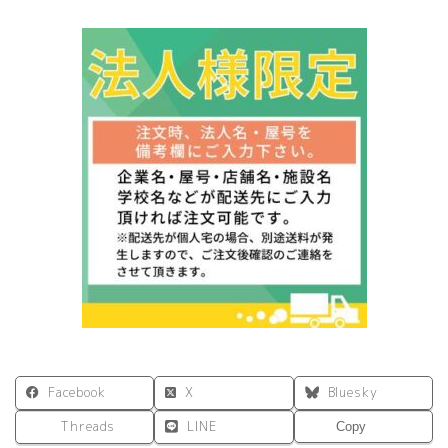
プ
ル
テ
ー
ブ
ル
W1200xD700
ホ
ワ
イ
ト
RFSPT-
1270WH
個
Facebook
X
Bluesky
Threads
LINE
Copy