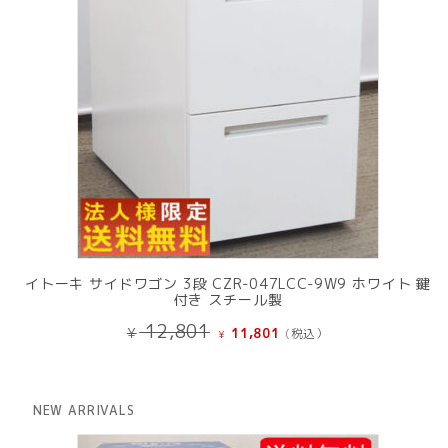
イトーキ サイドワゴン 3段 CZR-047LCC-9W9 ホワイト 鍵
付き スチール製
元
現
12,801
¥
11,801
(税込）
¥
の
在
価
の
格
価
は
格
NEW ARRIVALS
¥ 12,801
は
で
¥ 11,801