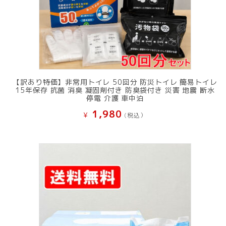
【訳あり特価】非常用トイレ 50回分 防災トイレ 簡易トイレ
15年保存 抗菌 消臭 凝固剤付き 防臭袋付き 災害 地震 断水
停電 介護 車中泊
1,980
¥
(税込）