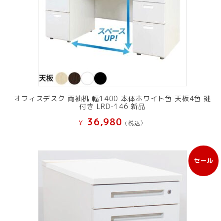
オフィスデスク 両袖机 幅1400 本体ホワイト色 天板4色 鍵
付き LRD-146 新品
36,980
¥
(税込）
セール
販
売
中
の
商
品