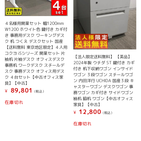
す。
オ
プ
４名様用開業セット 幅1200mm
シ
W1200 ホワイト色 鍵付き カギ付
ョ
き 事務用デスク ワーキングデス
ン
ク 机 つくえ デスクセット 国産
は
【送料無料 東京地区限定】４人用
商
コクヨ iSシリーズ 開業セット 片
品
【法人限定送料無料】 【美品】
袖机 片袖デスク オフィスデスク
ペ
2024年製 ウチダ ST 鍵付き カギ
事務机 ワークデスク スチールデ
ー
付き 机下収納ワゴン インサイド
スク 事務デスク オフィス用デス
ワゴン ３段ワゴン スチールワゴ
ジ
ク ４台セット【中古オフィス家
ン 内田洋行 UCHIDA 国産３段 キ
か
具】【中古】
ャスターワゴン デスクワゴン 事
ら
89,801
¥
(税込）
務ワゴン カギ付き サイドワゴン
選
袖机 脇机 ワゴン【中古オフィス
択
在庫切れ
家具】【中古】
で
12,800
¥
き
(税込）
ま
在庫切れ
す