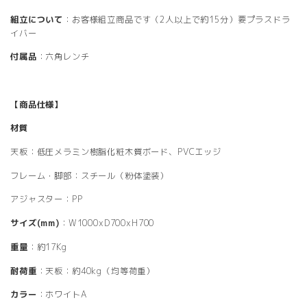
組立について
：お客様組立商品です（2人以上で約15分）要プラスドラ
イバー
付属品
：六角レンチ
【商品仕様】
材質
天板：低圧メラミン樹脂化粧木質ボード、PVCエッジ
フレーム・脚部：スチール（粉体塗装）
アジャスター：PP
サイズ(mm)
：W1000xD700xH700
重量
：約17Kg
耐荷重
：天板：約40kg（均等荷重）
カラー
：ホワイトA