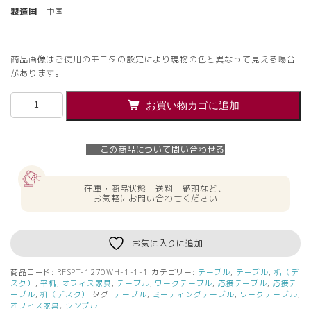
製造国
：中国
商品画像はご使用のモニタの設定により現物の色と異なって見える場合
があります。
【法
お買い物カゴに追加
人
様
限
この商品について問い合わせる
定】
送
料
在庫・商品状態・送料・納期など、
無
お気軽にお問い合わせください
料
ラ
デ
お気に入りに追加
ィ
ー
商品コード:
RFSPT-1270WH-1-1-1
カテゴリー:
テーブル
,
テーブル
,
机（デ
RF
スク）
,
平机
,
オフィス家具
,
テーブル
,
ワークテーブル
,
応接テーブル
,
応接テ
シ
ーブル
,
机（デスク）
タグ:
テーブル
,
ミーティングテーブル
,
ワークテーブル
,
オフィス家具
,
シンプル
ン