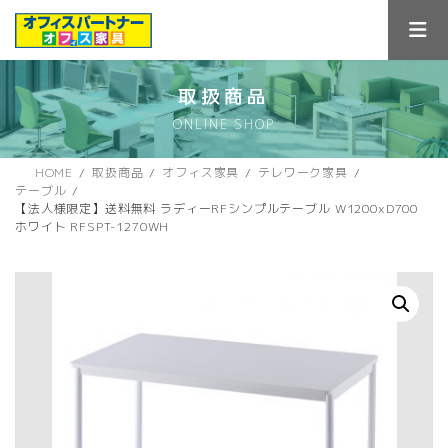
コ
ナ
ン
ビ
テ
ゲ
ン
ー
ツ
シ
取扱商品
へ
ョ
ONLINE SHOP
ス
ン
キ
に
ッ
移
HOME
取扱商品
オフィス家具
テレワーク家具
プ
動
テーブル
【法人様限定】送料無料 ラディーRFシンプルテーブル W1200xD700
ホワイト RFSPT-1270WH