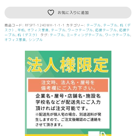
ラ
デ
お気に入りに追加
ィ
ー
商品コード:
RFSPT-1240WH-1-1-1
カテゴリー:
テーブル
,
テーブル
,
机（デ
RF
スク）
,
平机
,
オフィス家具
,
テーブル
,
ワークテーブル
,
応接テーブル
,
応接テ
シ
ーブル
,
机（デスク）
タグ:
テーブル
,
ミーティングテーブル
,
ワークテーブル
,
オフィス家具
,
シンプル
ン
プ
ル
テ
ー
ブ
ル
W1200xD400
ホ
ワ
イ
ト
RFSPT-
1240WH
個