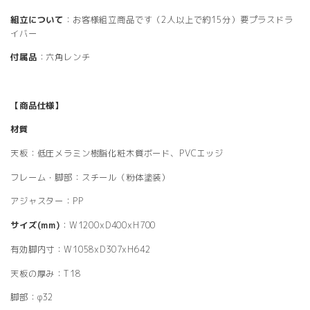
組立について
：お客様組立商品です（2人以上で約15分）要プラスドラ
イバー
付属品
：六角レンチ
【商品仕様】
材質
天板：低圧メラミン樹脂化粧木質ボード、PVCエッジ
フレーム・脚部：スチール（粉体塗装）
アジャスター：PP
サイズ(mm)
：W1200xD400xH700
有効脚内寸：W1058xD307xH642
天板の厚み：T18
脚部：φ32