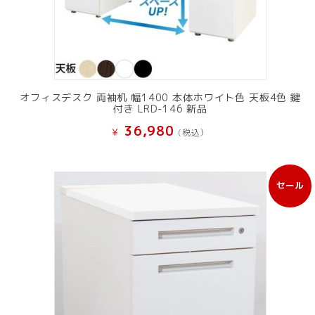
オフィスデスク 両袖机 幅1400 本体ホワイト色 天板4色 鍵
付き LRD-146 新品
36,980
¥
(税込）
セール
販
売
中
の
商
品