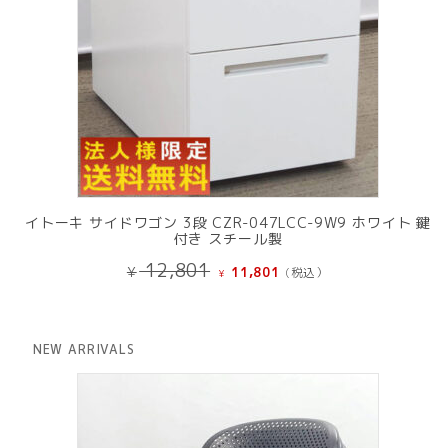
イトーキ サイドワゴン 3段 CZR-047LCC-9W9 ホワイト 鍵
付き スチール製
元
現
12,801
¥
11,801
(税込）
¥
の
在
価
の
格
価
は
格
NEW ARRIVALS
¥ 12,801
は
で
¥ 11,801
し
で
た。
す。