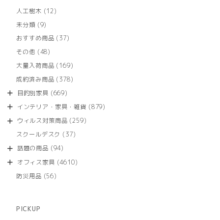
12
人工樹木
12
個
9
未分類
9
の
個
商
37
おすすめ商品
37
の
品
個
商
48
その他
48
の
品
個
商
169
大量入荷商品
169
の
品
個
商
378
成約済み商品
378
の
品
個
商
669
目的別家具
669
の
品
個
商
879
インテリア・家具・雑貨
879
の
品
個
商
259
ウィルス対策商品
259
の
品
個
商
37
スクールデスク
37
の
品
個
商
94
話題の商品
94
の
品
個
商
4610
オフィス家具
4610
の
品
個
商
56
防災用品
56
の
品
個
商
の
品
商
PICKUP
品