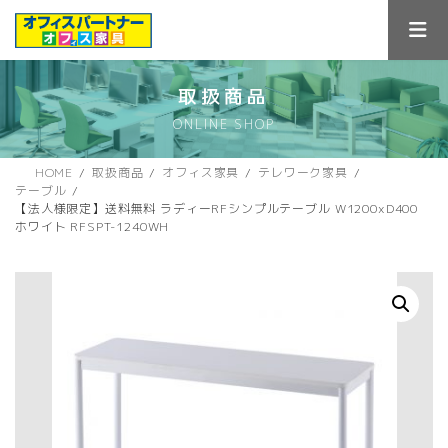
コ
ナ
ン
ビ
テ
ゲ
ン
ー
ツ
シ
取扱商品
へ
ョ
ONLINE SHOP
ス
ン
キ
に
ッ
移
HOME
取扱商品
オフィス家具
テレワーク家具
プ
動
テーブル
【法人様限定】送料無料 ラディーRFシンプルテーブル W1200xD400
ホワイト RFSPT-1240WH