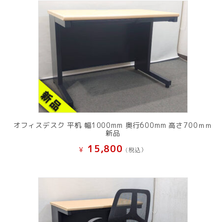
オフィスデスク 平机 幅1000mm 奥行600mm 高さ700ｍｍ
新品
15,800
¥
(税込）