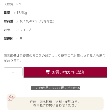
天板角：R30
重量
：約13.5Kg
耐荷重
：天板：約40kg（均等荷重）
カラー
：ホワイトA
製造国
：中国
商品画像はご使用のモニタの設定により現物の色と異なって見える場合
があります。
【法
お買い物カゴに追加
人
様
限
この商品について問い合わせる
定】
送
料
在庫・商品状態・送料・納期など、
無
お気軽にお問い合わせください
料