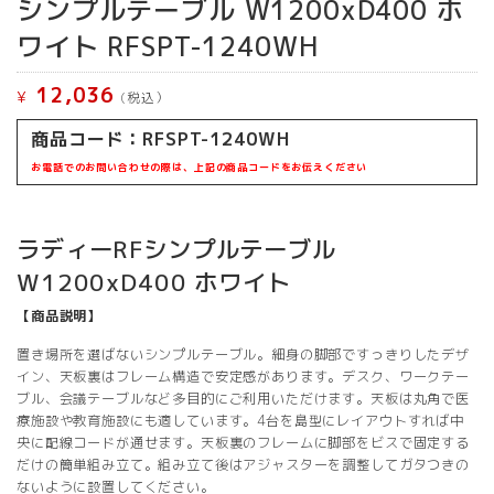
シンプルテーブル W1200xD400 ホ
ワイト RFSPT-1240WH
12,036
¥
(税込）
商品コード：RFSPT-1240WH
お電話でのお問い合わせの際は、上記の商品コードをお伝えください
ラディーRFシンプルテーブル
W1200xD400 ホワイト
【商品説明】
置き場所を選ばないシンプルテーブル。細身の脚部ですっきりしたデザ
イン、天板裏はフレーム構造で安定感があります。デスク、ワークテー
ブル、会議テーブルなど多目的にご利用いただけます。天板は丸角で医
療施設や教育施設にも適しています。4台を島型にレイアウトすれば中
央に配線コードが通せます。天板裏のフレームに脚部をビスで固定する
だけの簡単組み立て。組み立て後はアジャスターを調整してガタつきの
ないように設置してください。