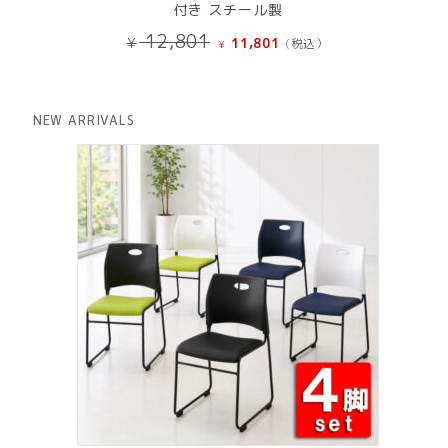
付き スチール製
元
現
12,801
¥
11,801
(税込）
¥
の
在
価
の
格
価
は
格
NEW ARRIVALS
¥ 12,801
は
で
¥ 11,801
し
で
た。
す。