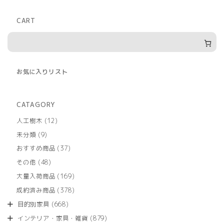
CART
お気に入りリスト
CATAGORY
12
人工樹木
12
個
9
未分類
9
の
個
商
37
おすすめ商品
37
の
品
個
商
48
その他
48
の
品
個
商
169
大量入荷商品
169
の
品
個
商
378
成約済み商品
378
の
品
個
商
668
目的別家具
668
の
品
個
商
879
インテリア・家具・雑貨
879
の