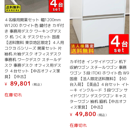
４名様用開業セット 幅1200mm
W1200 ホワイト色 鍵付き カギ付
き 事務用デスク ワーキングデス
ク 机 つくえ デスクセット 国産
【送料無料 東京地区限定】４人用
コクヨ iSシリーズ 開業セット 片
袖机 片袖デスク オフィスデスク
事務机 ワークデスク スチールデ
カギ付き インサイドワゴン 机下
スク 事務デスク オフィス用デス
収納ワゴン スチールワゴン 事務
ク ４台セット【中古オフィス家
ワゴン ３段 ITOKI ホワイト色 W9
具】【中古】
国産 【法人限定送料無料】【60
89,801
¥
台入荷】【美品】４台セット イト
(税込）
ーキ インクルード ３段ワゴン サ
在庫切れ
イドワゴン デスクワゴン キャス
ターワゴン 袖机 脇机【中古オフ
ィス家具】【中古】
49,800
¥
(税込）
在庫切れ