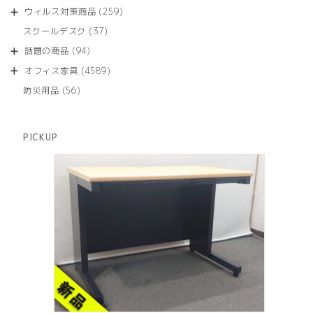
品
個
商
259
ウィルス対策商品
259
の
品
個
商
37
スクールデスク
37
の
品
個
商
94
話題の商品
94
の
品
個
商
4589
オフィス家具
4589
の
品
個
商
56
防災用品
56
の
品
個
商
の
品
商
PICKUP
品