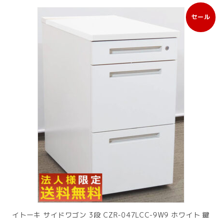
セール
販
売
中
の
商
品
イトーキ サイドワゴン 3段 CZR-047LCC-9W9 ホワイト 鍵