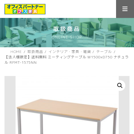
コ
ナ
ン
ビ
テ
ゲ
ン
ー
ツ
シ
取扱商品
へ
ョ
ONLINE SHOP
ス
ン
キ
に
ッ
移
HOME
取扱商品
インテリア・家具・雑貨
テーブル
プ
動
【法人様限定】送料無料 ミーティングテーブル W1500xD750 ナチュラ
ル RFMT-1575NN