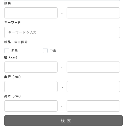
価格
～
キーワード
新品・中古区分
新品
中古
幅（cm）
～
奥行（cm）
～
高さ（cm）
～
検索