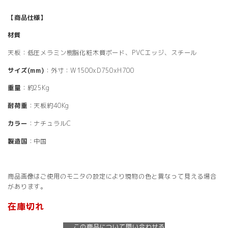
【商品仕様】
材質
天板：低圧メラミン樹脂化粧木質ボード、PVCエッジ、スチール
サイズ(mm)
：外寸：W1500xD750xH700
重量
：約25Kg
耐荷重
：天板約40Kg
カラー
：ナチュラルC
製造国
：中国
商品画像はご使用のモニタの設定により現物の色と異なって見える場合
があります。
在庫切れ
この商品について問い合わせる