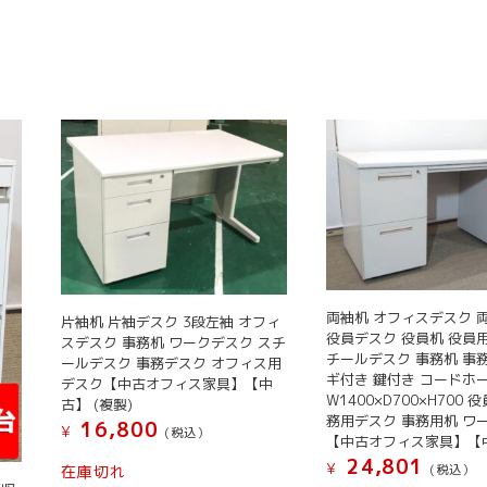
両袖机 オフィスデスク 
片袖机 片袖デスク 3段左袖 オフィ
役員デスク 役員机 役員
スデスク 事務机 ワークデスク スチ
チールデスク 事務机 事
ールデスク 事務デスク オフィス用
ギ付き 鍵付き コードホ
デスク【中古オフィス家具】【中
W1400×D700×H700 
古】 (複製)
務用デスク 事務用机 ワ
16,800
¥
(税込）
【中古オフィス家具】【
24,801
¥
(税込）
在庫切れ