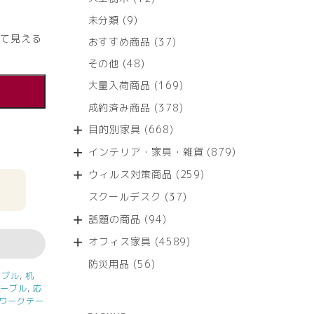
個
9
未分類
9
の
個
て見える
商
37
おすすめ商品
37
の
品
個
商
48
その他
48
の
品
個
商
169
大量入荷商品
169
の
品
個
商
378
成約済み商品
378
の
品
個
商
668
目的別家具
668
の
品
個
商
879
インテリア・家具・雑貨
879
の
品
個
商
259
ウィルス対策商品
259
の
品
個
商
37
スクールデスク
37
の
品
個
商
94
話題の商品
94
の
品
個
商
4589
オフィス家具
4589
の
品
個
商
56
防災用品
56
の
品
ーブル
,
机
個
商
テーブル
,
応
の
品
ワークテー
商