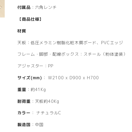
付属品
：六角レンチ
【商品仕様】
材質
天板：低圧メラミン樹脂化粧木質ボード、PVCエッジ
フレーム・脚部・配線ボックス：スチール（粉体塗装）
アジャスター：PP
サイズ(mm)
： W2100 x D900 x H700
重量
：約41Kg
耐荷重
：天板約40Kg
カラー
： ナチュラルC
製造国
：中国