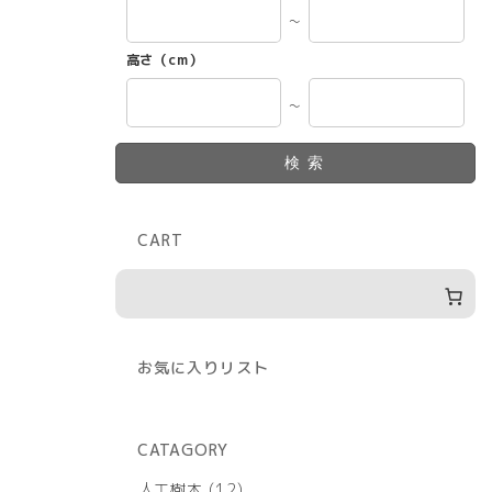
～
高さ（cm）
～
検索
CART
お気に入りリスト
CATAGORY
12
人工樹木
12