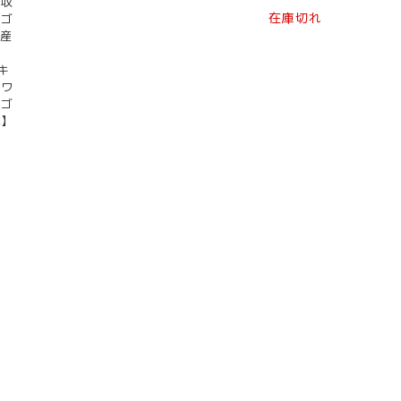
下収
在庫切れ
ワゴ
国産
キ
ドワ
ワゴ
具】