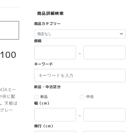
商品詳細検索
商品カテゴリー
価格
100
～
2
キーワード
新品・中古区分
OAミー
中央に配
新品
中古
。天板は
幅（cm）
グレー
～
奥行（cm）