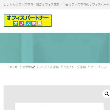
コ
ナ
レンタルオフィス家具・新品オフィス家具・中古オフィス家具のオフィスパート
ン
ビ
テ
ゲ
ン
ー
ツ
シ
へ
ョ
ス
ン
キ
に
ッ
移
プ
動
HOME
取扱商品
オフィス家具
テレワーク家具
テーブル