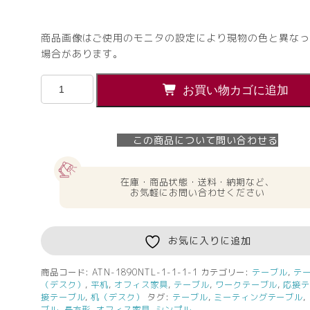
商品画像はご使用のモニタの設定により現物の色と異なっ
場合があります。
【法
お買い物カゴに追加
人
様
限
この商品について問い合わせる
定】
送
料
在庫・商品状態・送料・納期など、
無
お気軽にお問い合わせください
料
OA
ミ
お気に入りに追加
ー
テ
商品コード:
ATN-1890NTL-1-1-1-1
カテゴリー:
テーブル
,
テ
（デスク）
,
平机
,
オフィス家具
,
テーブル
,
ワークテーブル
,
応接
ィ
接テーブル
,
机（デスク）
タグ:
テーブル
,
ミーティングテーブル
,
ン
ブル
,
長方形
,
オフィス家具
,
シンプル