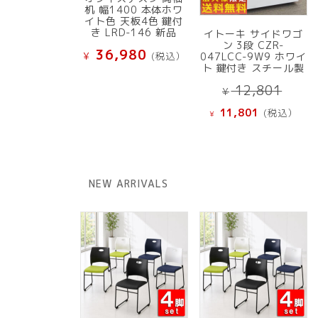
机 幅1400 本体ホワ
イト色 天板4色 鍵付
き LRD-146 新品
イトーキ サイドワゴ
ン 3段 CZR-
36,980
¥
(税込）
047LCC-9W9 ホワイ
ト 鍵付き スチール製
元
12,801
¥
の
現
11,801
(税込）
¥
価
在
格
の
は
価
¥ 12
格
NEW ARRIVALS
で
は
し
¥ 11,801
た。
で
す。