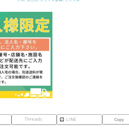
グ
テ
ー
ブ
ル
W2100
ナ
チ
ュ
ラ
ル
ATN-
2190N-
AF2
個
Threads
LINE
Copy