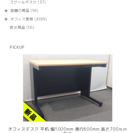
商
37
スクールデスク
37
の
品
個
商
94
話題の商品
94
の
品
個
商
4589
オフィス家具
4589
の
品
個
商
56
防災用品
56
の
品
個
商
の
品
商
PICKUP
品
オフィスデスク 平机 幅1000mm 奥行600mm 高さ700ｍｍ