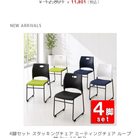
12,801
¥
11,801
(税込）
¥
の
在
価
の
格
価
は
格
NEW ARRIVALS
¥ 12,801
は
で
¥ 11,801
し
で
た。
す。
4脚セット スタッキングチェア ミーティングチェア ループ