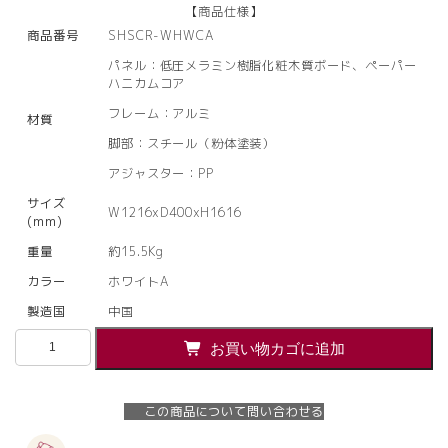
【商品仕様】
商品番号
SHSCR-WHWCA
パネル：低圧メラミン樹脂化粧木質ボード、ペーパー
ハニカムコア
フレーム：アルミ
材質
脚部：スチール（粉体塗装）
アジャスター：PP
サイズ
W1216xD400xH1616
(mm)
重量
約15.5Kg
カラー
ホワイトA
製造国
中国
【法
お買い物カゴに追加
人
様
限
この商品について問い合わせる
定】
送