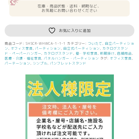
料
在庫・商品状態・送料・納期など、
無
お気軽にお問い合わせください
料
シ
ン
お気に入りに追加
プ
ル
商品コード:
SHSCR-WHWCA-1-1-1
カテゴリー:
ついたて
,
自立パーティショ
ス
ン
,
オフィス家具
,
パーティション
,
自立式パーティション
,
カタログスタン
ク
ド・ペーパーハンガー
,
カタログスタンド
,
塾・学校家具
,
新聞掛け
,
店舗用品
,
医療・介護・福祉家具
,
パネルハンガー・パーティション
タグ:
オフィス家具
,
リ
パーテーション
,
シンプル
,
パンフレットスタンド
ー
ン
W1200
H1616
（キ
ャ
ス
タ
ー
仕
様）
ホ