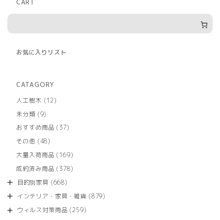
CART
お気に入りリスト
CATAGORY
12
人工樹木
12
個
9
未分類
9
の
個
商
37
おすすめ商品
37
の
品
個
商
48
その他
48
の
品
個
商
169
大量入荷商品
169
の
品
個
商
378
成約済み商品
378
の
品
個
商
668
目的別家具
668
の
品
個
商
879
インテリア・家具・雑貨
879
の
品
個
商
259
ウィルス対策商品
259
の
品
個