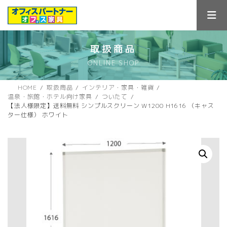
コ
ナ
ン
ビ
テ
ゲ
ン
ー
ツ
シ
取扱商品
へ
ョ
ONLINE SHOP
ス
ン
キ
に
ッ
移
HOME
取扱商品
インテリア・家具・雑貨
プ
動
温泉・旅館・ホテル向け家具
ついたて
【法人様限定】送料無料 シンプルスクリーン W1200 H1616 （キャス
ター仕様） ホワイト