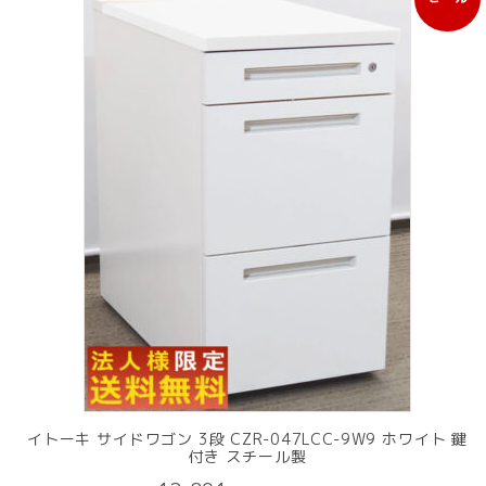
販
売
中
の
商
品
イトーキ サイドワゴン 3段 CZR-047LCC-9W9 ホワイト 鍵
付き スチール製
元
現