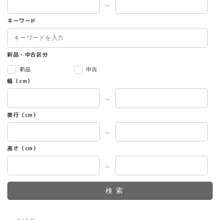
～
キーワード
新品・中古区分
新品
中古
幅（cm）
～
奥行（cm）
～
高さ（cm）
～
検索