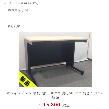
個
商
4589
オフィス家具
4589
の
品
個
商
56
防災用品
56
の
品
個
商
の
品
商
PICKUP
品
オフィスデスク 平机 幅1000mm 奥行600mm 高さ700ｍｍ
新品
15,800
¥
(税込）