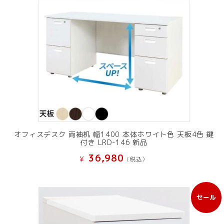
オフィスデスク 両袖机 幅1400 本体ホワイト色 天板4色 鍵
付き LRD-146 新品
36,980
¥
(税込）
セール
販
売
中