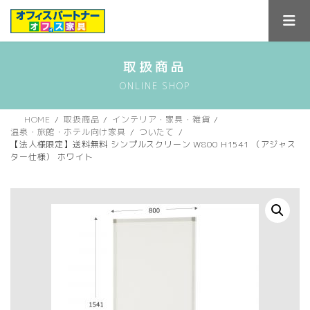
コ
ナ
ン
ビ
テ
ゲ
ン
ー
ツ
シ
取扱商品
へ
ョ
ONLINE SHOP
ス
ン
キ
に
ッ
移
HOME
取扱商品
インテリア・家具・雑貨
プ
動
温泉・旅館・ホテル向け家具
ついたて
【法人様限定】送料無料 シンプルスクリーン W800 H1541 （アジャス
ター仕様） ホワイト