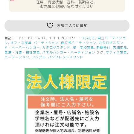
在庫・商品状態・送料・納期など、
無
お気軽にお問い合わせください
料
シ
ン
お気に入りに追加
プ
ル
商品コード:
SHSCR-WHAJ-1-1-1
カテゴリー:
ついたて
,
自立パーティショ
ス
ン
,
オフィス家具
,
パーティション
,
自立式パーティション
,
カタログスタン
ク
ド・ペーパーハンガー
,
カタログスタンド
,
塾・学校家具
,
新聞掛け
,
店舗用品
,
医療・介護・福祉家具
,
パネルハンガー・パーティション
タグ:
オフィス家具
,
リ
パーテーション
,
シンプル
,
パンフレットスタンド
ー
ン
W800
H1541
（ア
ジ
ャ
ス
タ
ー
仕
様）
ホ