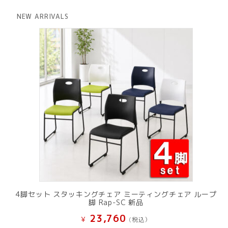
格
価
は
格
NEW ARRIVALS
¥ 12,801
は
で
¥ 11,801
し
で
た。
す。
4脚セット スタッキングチェア ミーティングチェア ループ
脚 Rap-SC 新品
23,760
¥
(税込）