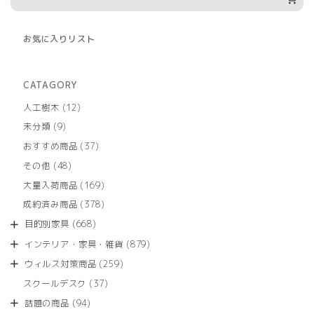
お気に入りリスト
CATAGORY
12
人工樹木
12
個
9
未分類
9
の
個
商
37
おすすめ商品
37
の
品
個
商
48
その他
48
の
品
個
商
169
大量入荷商品
169
の
品
個
商
378
成約済み商品
378
の
品
個
商
668
目的別家具
668
の
品
個
商
879
インテリア・家具・雑貨
879
の
品
個
商
259
ウィルス対策商品
259
の
品
個
商
37
スクールデスク
37
の
品
個
商
94
話題の商品
94
の
品