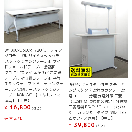
W1800×D600×H720 ミーティン
グ用テーブル サイドスタックテー
ブル スタッキングテーブル サイ
ドフォールドテーブル 会議机 コ
クヨ エピファイ 国産 折りたたみ
テーブル 折り畳みテーブル 平行
スタックテーブル ミーティングテ
喫煙台 キャスター付き スモーキ
ーブル 会議テーブル スタックテ
ングスタンド 喫煙カウンター 喫
ーブル KOKUYO 【中古オフィス
煙コーナー 分煙 分煙対策 三菱
家具】【中古】
【送料無料 東京地区限定】分煙機
16,800
三菱電機 BS-C13C スモークダッ
¥
(税込）
シュ カウンタータイプ 喫煙 【中
古オフィス家具】【中古】
在庫切れ
39,800
¥
(税込）