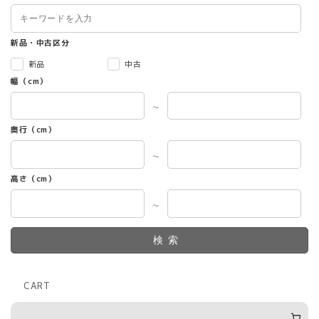
新品・中古区分
新品
中古
幅（cm）
～
奥行（cm）
～
高さ（cm）
～
検索
CART