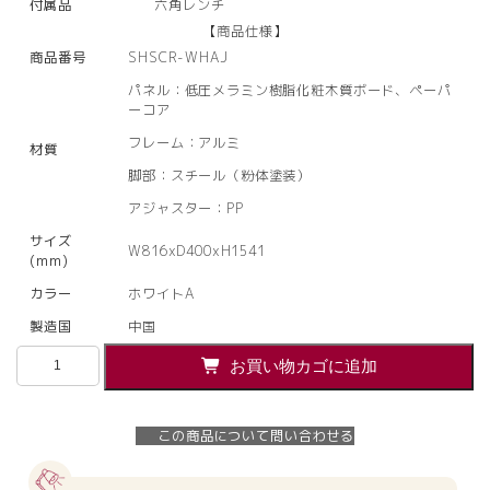
付属品
六角レンチ
【商品仕様】
商品番号
SHSCR-WHAJ
パネル：低圧メラミン樹脂化粧木質ボード、ペーパ
ーコア
フレーム：アルミ
材質
脚部：スチール（粉体塗装）
アジャスター：PP
サイズ
W816xD400xH1541
(mm)
カラー
ホワイトA
製造国
中国
【法
お買い物カゴに追加
人
様
限
この商品について問い合わせる
定】
送
料