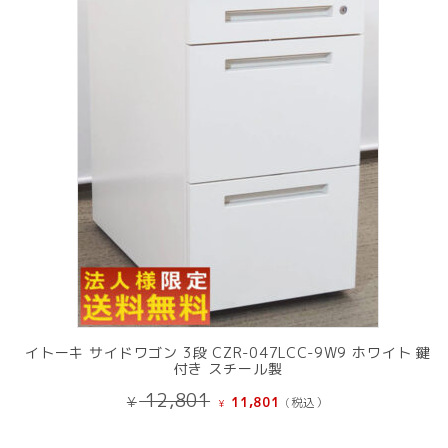
の
商
品
イトーキ サイドワゴン 3段 CZR-047LCC-9W9 ホワイト 鍵
付き スチール製
元
現
12,801
¥
11,801
(税込）
¥
の
在
価
の