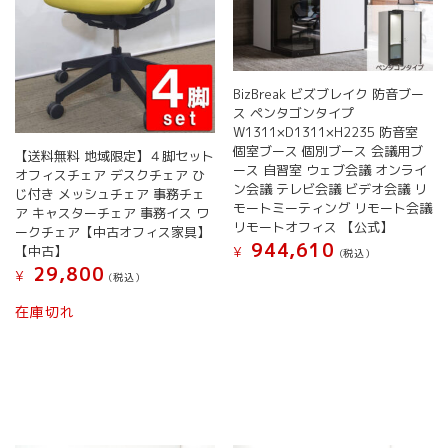
BizBreak ビズブレイク 防音ブー
ス ペンタゴンタイプ
W1311×D1311×H2235 防音室
個室ブース 個別ブース 会議用ブ
【送料無料 地域限定】４脚セット
ース 自習室 ウェブ会議 オンライ
オフィスチェア デスクチェア ひ
ン会議 テレビ会議 ビデオ会議 リ
じ付き メッシュチェア 事務チェ
モートミーティング リモート会議
ア キャスターチェア 事務イス ワ
リモートオフィス 【公式】
ークチェア【中古オフィス家具】
944,610
【中古】
¥
(税込）
29,800
¥
(税込）
在庫切れ