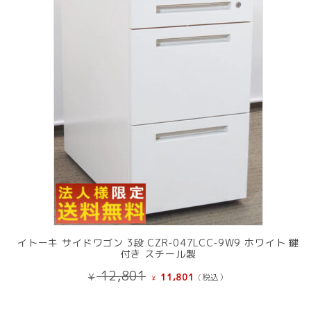
の
商
品
イトーキ サイドワゴン 3段 CZR-047LCC-9W9 ホワイト 鍵
付き スチール製
元
現
12,801
¥
11,801
(税込）
¥
の
在
価
の