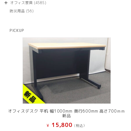
商
4585
オフィス家具
4585
の
品
個
商
56
防災用品
56
の
品
個
商
の
品
商
PICKUP
品
オフィスデスク 平机 幅1000mm 奥行600mm 高さ700ｍｍ
新品
15,800
¥
(税込）