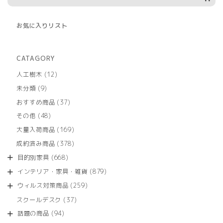
お気に入りリスト
CATAGORY
12
人工樹木
12
個
9
未分類
9
の
個
商
37
おすすめ商品
37
の
品
個
商
48
その他
48
の
品
個
商
169
大量入荷商品
169
の
品
個
商
378
成約済み商品
378
の
品
個
商
668
目的別家具
668
の
品
個
商
879
インテリア・家具・雑貨
879
の
品
個
商
259
ウィルス対策商品
259
の
品
個
商
37
スクールデスク
37
の
品
個
商
94
話題の商品
94
の
品
個