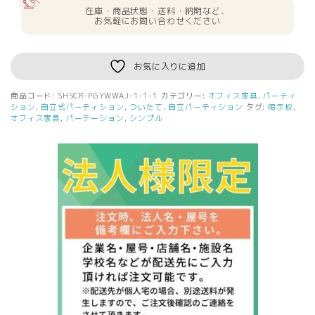
タ
在庫・商品状態・送料・納期など、
ル
お気軽にお問い合わせください
ス
ク
リ
お気に入りに追加
ー
ン
商品コード:
SHSCR-PGYWWAJ-1-1-1
カテゴリー:
オフィス家具
,
パーティ
W1200
ション
,
自立式パーティション
,
ついたて
,
自立パーティション
タグ:
掲示板
,
H1541
オフィス家具
,
パーテーション
,
シンプル
グ
レ
ー
ホ
ワ
イ
ト
（ア
ジ
ャ
ス
タ
ー
仕