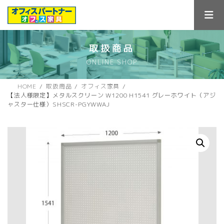
コ
ナ
ン
ビ
テ
ゲ
ン
ー
ツ
シ
取扱商品
へ
ョ
ONLINE SHOP
ス
ン
キ
に
ッ
移
HOME
取扱商品
オフィス家具
プ
動
【法人様限定】メタルスクリーン W1200 H1541 グレーホワイト（アジ
ャスター仕様）SHSCR-PGYWWAJ