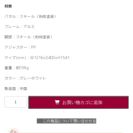
材質
パネル：スチール（粉体塗装）
フレーム：アルミ
脚部：スチール（粉体塗装）
アジャスター：PP
サイズ(mm)：W1216xD400xH1541
重量：約19Kg
カラー：グレーホワイト
製造国：中国
【法
お買い物カゴに追加
人
様
限
この商品について問い合わせる
定】
メ