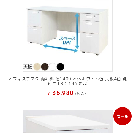
オフィスデスク 両袖机 幅1400 本体ホワイト色 天板4色 鍵
付き LRD-146 新品
36,980
¥
(税込）
セール
販
売
中