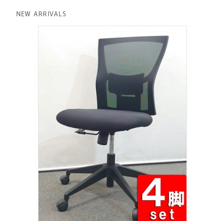
格
価
は
格
NEW ARRIVALS
¥ 12,801
は
で
¥ 11,801
し
で
た。
す。