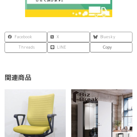
様）
SHSCR-
PGYWWAJ
個
Facebook
X
Bluesky
Threads
LINE
Copy
関連商品