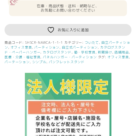
料
在庫・商品状態・送料・納期など、
無
お気軽にお問い合わせください
料
シ
ン
お気に入りに追加
プ
ル
商品コード:
SHSCR-NAWCA-1-1-1
カテゴリー:
ついたて
,
自立パーティショ
ス
ン
,
オフィス家具
,
パーティション
,
自立式パーティション
,
カタログスタン
ク
ド・ペーパーハンガー
,
カタログスタンド
,
塾・学校家具
,
新聞掛け
,
店舗用品
,
医療・介護・福祉家具
,
パネルハンガー・パーティション
タグ:
オフィス家具
,
リ
パーテーション
,
シンプル
,
パンフレットスタンド
ー
ン
W1200
H1616
（キ
ャ
ス
タ
ー
仕
様）
ナ