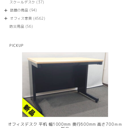
商
37
スクールデスク
37
の
品
個
商
94
話題の商品
94
の
品
個
商
4562
オフィス家具
4562
の
品
個
商
56
防災用品
56
の
品
個
商
の
品
商
PICKUP
品
オフィスデスク 平机 幅1000mm 奥行600mm 高さ700ｍｍ