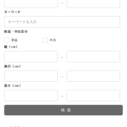
～
キーワード
新品・中古区分
新品
中古
幅（cm）
～
奥行（cm）
～
高さ（cm）
～
検索