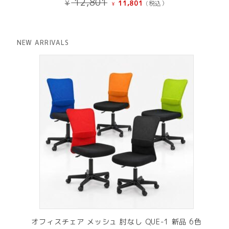
12,801
¥
11,801
(税込）
¥
の
在
価
の
格
価
は
格
NEW ARRIVALS
¥ 12,801
は
で
¥ 11,801
し
で
た。
す。
オフィスチェア メッシュ 肘なし QUE-1 新品 6色