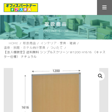
コ
ナ
ン
ビ
テ
ゲ
ン
ー
ツ
シ
取扱商品
へ
ョ
ONLINE SHOP
ス
ン
キ
に
ッ
移
HOME
取扱商品
インテリア・家具・雑貨
プ
動
温泉・旅館・ホテル向け家具
ついたて
【法人様限定】送料無料 シンプルスクリーン W1200 H1616 （キャス
ター仕様） ナチュラル