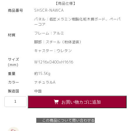
【商品仕様】
商品番号
SHSCR-NAWCA
パネル：低圧メラミン樹脂化粧木質ボード、ペーパ
ーコア
フレーム：アルミ
材質
脚部：スチール（粉体塗装）
キャスター：ウレタン
サイズ
W1216xD400xH1616
(mm)
重量
約15.5Kg
カラー
ナチュラルA
製造国
中国
【法
お買い物カゴに追加
人
様
限
この商品について問い合わせる
定】
送