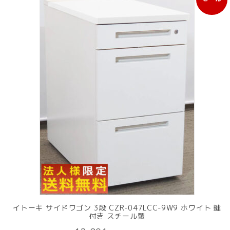
販
売
中
の
商
品
イトーキ サイドワゴン 3段 CZR-047LCC-9W9 ホワイト 鍵
付き スチール製
元
現