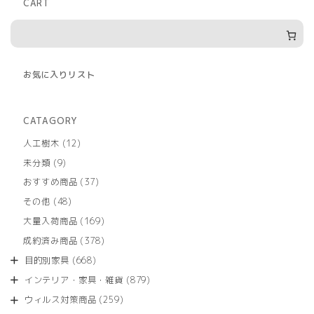
CART
お気に入りリスト
CATAGORY
12
人工樹木
12
個
9
未分類
9
の
個
商
37
おすすめ商品
37
の
品
個
商
48
その他
48
の
品
個
商
169
大量入荷商品
169
の
品
個
商
378
成約済み商品
378
の
品
個
商
668
目的別家具
668
の
品
個
商
879
インテリア・家具・雑貨
879
の
品
個
商
259
ウィルス対策商品
259
の
品
個