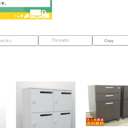
ャ
ス
タ
ー
仕
様）
Threads
uesky
Copy
RFSCR-
GYXAJ
個