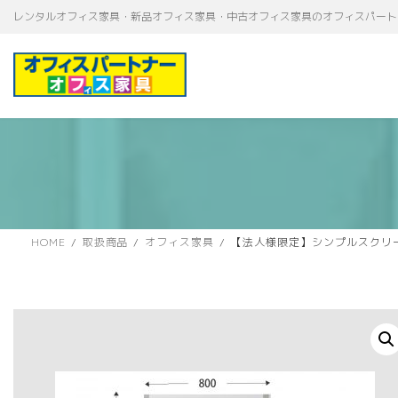
コ
ナ
レンタルオフィス家具・新品オフィス家具・中古オフィス家具のオフィスパート
ン
ビ
テ
ゲ
ン
ー
ツ
シ
へ
ョ
ス
ン
キ
に
ッ
移
プ
動
HOME
取扱商品
オフィス家具
【法人様限定】シンプルスクリーン掲