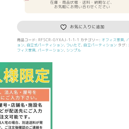
ン
在庫・商品状態・送料・納期など、
プ
お気軽にお問い合わせください
ル
ス
ク
お気に入りに追加
リ
ー
商品コード:
RFSCR-GYXAJ-1-1-1
カテゴリー:
オフィス家具
,
ョン
,
自立式パーティション
,
ついたて
,
自立パーティション
タグ:
ン
フィス家具
,
パーテーション
,
シンプル
掲
示
板
W800
H1541
グ
レ
ー
XPS
材
（ア
ジ