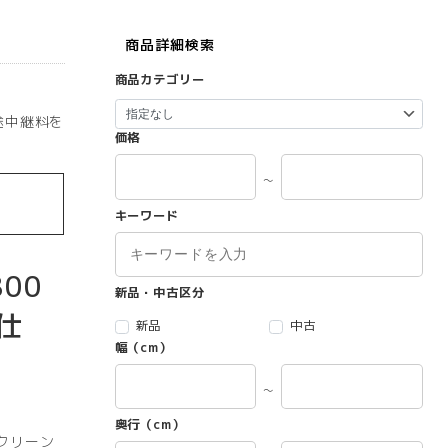
商品詳細検索
商品カテゴリー
途中継料を
価格
～
キーワード
00
新品・中古区分
仕
新品
中古
幅（cm）
～
奥行（cm）
クリーン