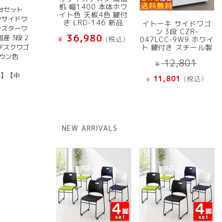
机 幅1400 本体ホワ
台セット
イト色 天板4色 鍵付
ンサイドワ
き LRD-146 新品
イトーキ サイドワゴ
ャスターワ
ン 3段 CZR-
36,980
産 3段 2
¥
(税込）
047LCC-9W9 ホワイ
 デスクワゴ
ト 鍵付き スチール製
ラウン色
元
12,801
¥
の
現
具】【中
11,801
(税込）
¥
価
在
格
の
は
価
¥ 12
格
NEW ARRIVALS
で
は
し
¥ 11,801
た。
で
す。