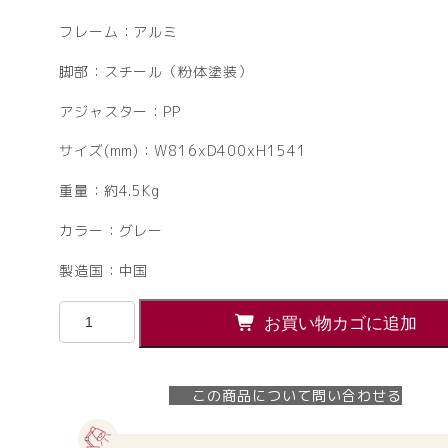
フレーム：アルミ
脚部：スチール（粉体塗装）
アジャスター：PP
サイズ(mm)：W816xD400xH1541
重量：約4.5Kg
カラー：グレー
製造国：中国
【法
お買い物カゴに追加
人
様
限
この商品について問い合わせる
定】
シ