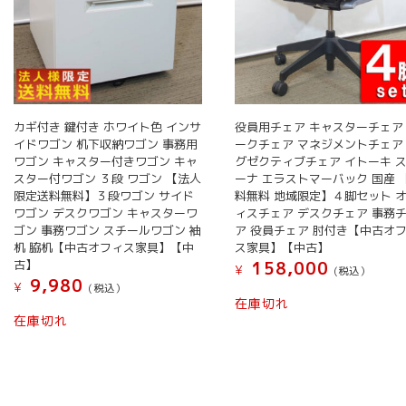
カギ付き 鍵付き ホワイト色 インサ
役員用チェア キャスターチェア
イドワゴン 机下収納ワゴン 事務用
ークチェア マネジメントチェア
ワゴン キャスター付きワゴン キャ
グゼクティブチェア イトーキ 
スター付ワゴン ３段 ワゴン 【法人
ーナ エラストマーバック 国産 
限定送料無料】３段ワゴン サイド
料無料 地域限定】４脚セット 
ワゴン デスクワゴン キャスターワ
ィスチェア デスクチェア 事務
ゴン 事務ワゴン スチールワゴン 袖
ア 役員チェア 肘付き【中古オ
机 脇机【中古オフィス家具】【中
ス家具】【中古】
古】
158,000
¥
(税込）
9,980
¥
(税込）
在庫切れ
在庫切れ