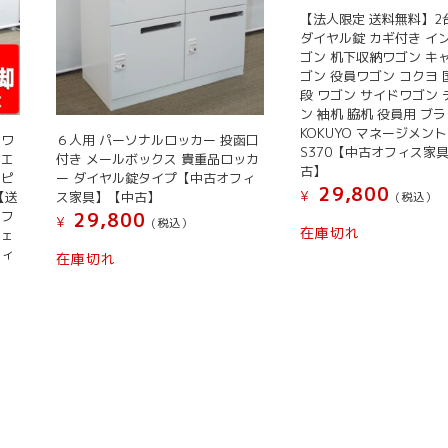
【法人限定 送料無料】2
ダイヤル錠 カギ付き イ
ゴン 机下収納ワゴン キ
ゴン 役員ワゴン コクヨ 国
段 ワゴン サイドワゴン
ン 袖机 脇机 役員用 ブ
KOKUYO マネージメント
 ワ
６人用 パーソナルロッカー 投函口
S370【中古オフィス家
 エ
付き メールボックス 貴重品ロッカ
古】
スピ
ー ダイヤル錠タイプ【中古オフィ
29,800
¥
【送
ス家具】【中古】
(税込）
オフ
29,800
¥
(税込）
在庫切れ
チェ
フィ
在庫切れ