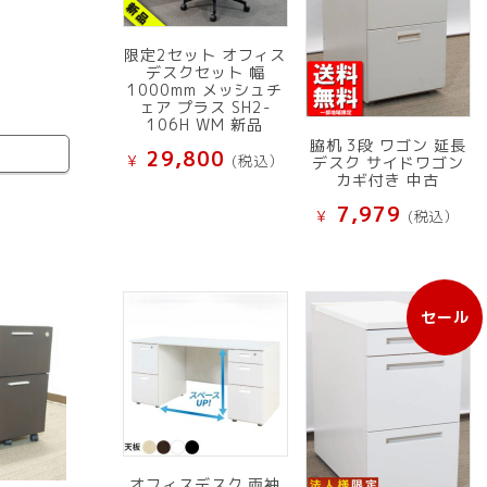
限定2セット オフィス
デスクセット 幅
1000mm メッシュチ
ェア プラス SH2-
106H WM 新品
脇机 3段 ワゴン 延長
29,800
¥
(税込）
デスク サイドワゴン
カギ付き 中古
7,979
¥
(税込）
セール
販
売
中
の
商
品
オフィスデスク 両袖