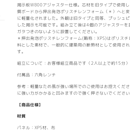
掲示板W800アジャスター仕様。芯材を旧タイプで使用
質ボードから押出発泡ポリスチレンフォーム（＊）へと変
に軽量化されました。外観は旧タイプと同等、プッシュピ
した掲示も可能です。組み立て後は4個のアジャスターを
ガタつきのないように設置してください。
＊押出発泡ポリスチレンフォーム(略称：XPS)はポリスチ
料とした素材で、一般的に建築用の断熱材として使用され
す。
組立について：お客様組立商品です（2人以上で約15分）
付属品：六角レンチ
参考：軽量なため風が強い場所でのご使用はお控えくださ
に強い力がかかると凹みますので強く押さないでください
【商品仕様】
材質
パネル：XPS材、布