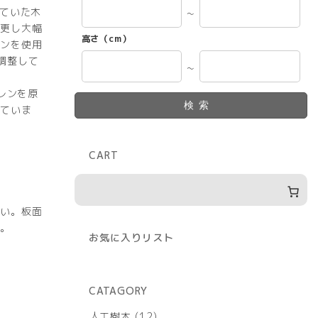
していた木
～
更し大幅
高さ（cm）
ンを使用
調整して
～
レンを原
検索
ていま
CART
い。板面
。
お気に入りリスト
CATAGORY
12
人工樹木
12