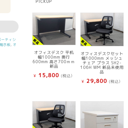
PICKUP
品
パーティシ
掲示板
,
オ
オフィスデスク 平机
オフィスデスクセット
幅1000mm 奥行
幅1000mm メッシュ
600mm 高さ700ｍｍ
チェア プラス SH2-
新品
106H WM 新品未使用
品
15,800
¥
(税込）
29,800
¥
(税込）