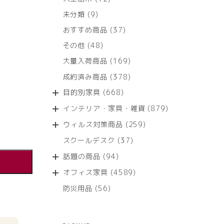
個
9
未分類
9
の
個
商
37
おすすめ商品
37
の
品
個
商
48
その他
48
の
品
個
商
169
大量入荷商品
169
の
品
個
商
378
成約済み商品
378
の
品
個
商
668
目的別家具
668
の
品
個
商
879
インテリア・家具・雑貨
879
の
品
個
商
259
ウィルス対策商品
259
の
品
個
商
37
スクールデスク
37
の
品
個
商
94
話題の商品
94
の
品
個
商
4589
オフィス家具
4589
の
品
個
商
56
防災用品
56
の
品
個
商
の
品
商