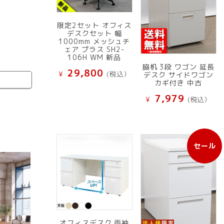
限定2セット オフィス
デスクセット 幅
1000mm メッシュチ
ェア プラス SH2-
106H WM 新品
脇机 3段 ワゴン 延長
29,800
¥
(税込）
デスク サイドワゴン
カギ付き 中古
7,979
¥
(税込）
セール
販
売
中
の
商
品
オフィスデスク 両袖