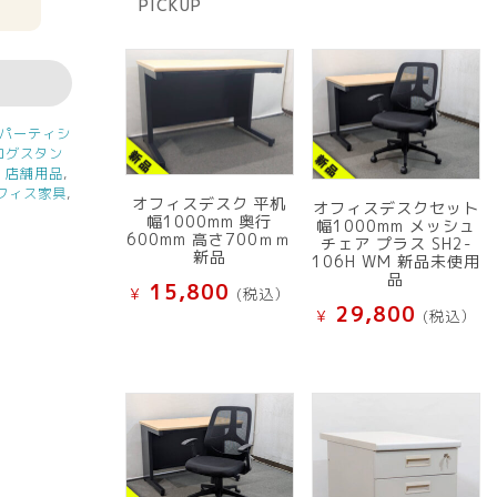
PICKUP
品
パーティシ
ログスタン
,
店舗用品
,
フィス家具
,
オフィスデスク 平机
オフィスデスクセット
幅1000mm 奥行
幅1000mm メッシュ
600mm 高さ700ｍｍ
チェア プラス SH2-
新品
106H WM 新品未使用
品
15,800
¥
(税込）
29,800
¥
(税込）