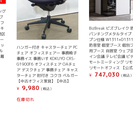
ィング
ブ
ドフ
ーキ
BizBreak ビズブレイク
地区
パンチングメタルタイプ
テー
プン仕様 W1311×D1311
タッ
防音室 個室ブース 個別
ハンガー付き キャスターチェア PC
ル
用ブース 自習室 ウェブ
チェア オフィスチェアー 事務椅子
 幕
イン会議 テレビ会議 ビ
事務イス 事務いす KOKUYO CRS-
モートミーティング リ
G1900F6 オフィスチェア OAチェ
リモートオフィス 【公式
ア デスクチェア 事務チェア キャス
747,030
¥
ターチェア 肘付き コクヨ ベルガー
(税込
【中古オフィス家具】【中古】
9,980
¥
(税込）
在庫切れ