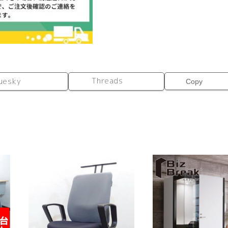
材
（キ
ャ
ス
タ
ー
仕
Threads
uesky
Copy
様）
個