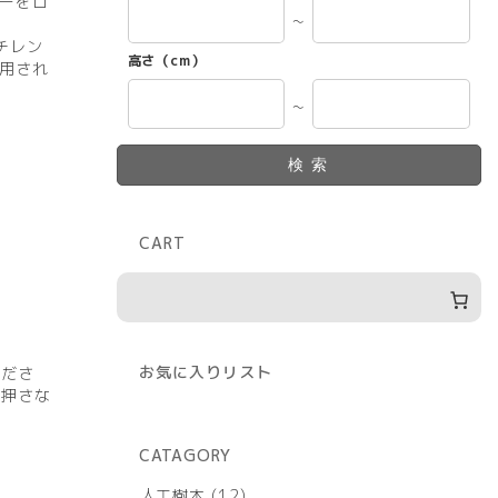
ーをロ
～
チレン
高さ（cm）
用され
～
検索
CART
お気に入りリスト
くださ
く押さな
CATAGORY
12
人工樹木
12