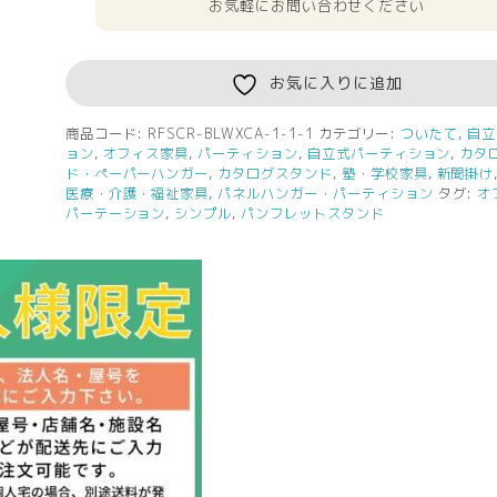
無
お気軽にお問い合わせください
料
シ
ン
お気に入りに追加
プ
ル
商品コード:
RFSCR-BLWXCA-1-1-1
カテゴリー:
ついたて
,
自立
ョン
,
オフィス家具
,
パーティション
,
自立式パーティション
,
カタ
ス
ド・ペーパーハンガー
,
カタログスタンド
,
塾・学校家具
,
新聞掛け
ク
医療・介護・福祉家具
,
パネルハンガー・パーティション
タグ:
オ
リ
パーテーション
,
シンプル
,
パンフレットスタンド
ー
ン
掲
示
板
W1200
H1616
ブ
ル
ー
XPS