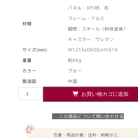
パネル：XPS材、布
フレーム：アルミ
材質
脚部：スチール（粉体塗装）
キャスター：ウレタン
サイズ(mm)
W1216xD400xH1616
重量
約6Kg
カラー
ブルー
製造国
中国
【法
お買い物カゴに追加
人
様
限
この商品について問い合わせる
定】
送
料
在庫・商品状態・送料・納期など、