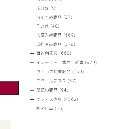
個
9
未分類
9
の
個
商
37
おすすめ商品
37
の
品
個
商
48
その他
48
の
品
個
商
169
大量入荷商品
169
の
品
個
商
378
成約済み商品
378
の
品
個
商
668
目的別家具
668
の
品
個
商
879
インテリア・家具・雑貨
879
の
品
個
商
259
ウィルス対策商品
259
の
品
個
商
37
スクールデスク
37
の
品
個
商
94
話題の商品
94
の
品
個
商
4562
オフィス家具
4562
の
品
個
商
56
防災用品
56
の
品
個
商
の
品
商