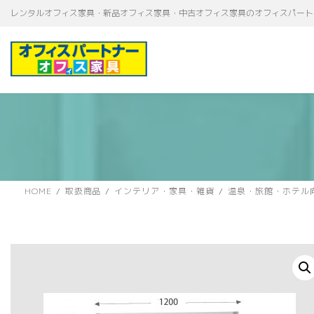
コ
ナ
レンタルオフィス家具・新品オフィス家具・中古オフィス家具のオフィスパート
ン
ビ
テ
ゲ
ン
ー
ツ
シ
へ
ョ
ス
ン
キ
に
ッ
移
プ
動
HOME
取扱商品
インテリア・家具・雑貨
温泉・旅館・ホテル