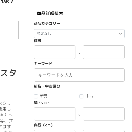
商品詳細検索
商品カテゴリー
価格
～
キーワード
ャスタ
新品・中古区分
新品
中古
幅（cm）
スクリ
使用し
＊）へ
～
等、プ
奥行（cm）
にはす