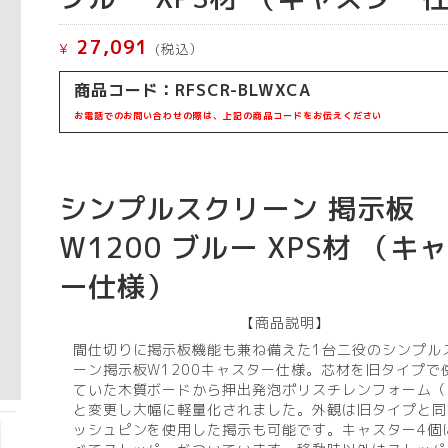
27,091
¥
(税込）
商品コード：
RFSCR-BLWXCA
お電話でのお問い合わせの際は、上記の商品コードをお伝えください
シンプルスクリーン 掲示板
W1200 ブルー XPS材 （キ
ー仕様）
【商品説明】
間仕切りに掲示板機能も兼ね備えた1台二役のシンプル
ーン掲示板W1200キャスター仕様。芯材を旧タイプで
ていた木質ボードから押出発泡ポリスチレンフォーム（
と変更し大幅に軽量化されました。外観は旧タイプと同
ッシュピンを使用した掲示も可能です。キャスター4個