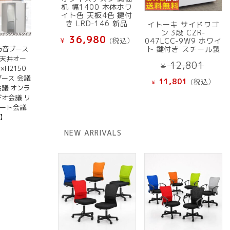
机 幅1400 本体ホワ
イト色 天板4色 鍵付
き LRD-146 新品
イトーキ サイドワゴ
ン 3段 CZR-
36,980
¥
(税込）
047LCC-9W9 ホワイ
 防音ブース
ト 鍵付き スチール製
 天井オー
元
12,801
¥
×H2150
の
現
ブース 会議
11,801
(税込）
¥
価
会議 オンラ
在
デオ会議 リ
格
の
モート会議
は
価
】
¥ 12
格
）
NEW ARRIVALS
で
は
し
¥ 11,801
た。
で
す。