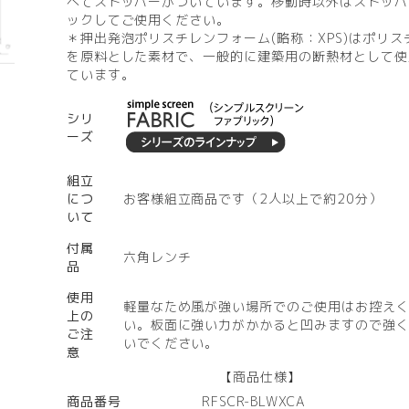
べてストッパーがついています。移動時以外はストッパ
ックしてご使用ください。
＊押出発泡ポリスチレンフォーム(略称：XPS)はポリス
を原料とした素材で、一般的に建築用の断熱材として使
ています。
シリ
ーズ
組立
につ
お客様組立商品です（2人以上で約20分）
いて
付属
六角レンチ
品
使用
軽量なため風が強い場所でのご使用はお控え
上の
い。板面に強い力がかかると凹みますので強
ご注
いでください。
意
【商品仕様】
商品番号
RFSCR-BLWXCA