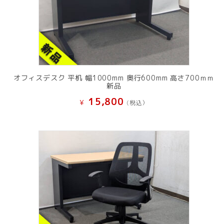
オフィスデスク 平机 幅1000mm 奥行600mm 高さ700ｍｍ
新品
15,800
¥
(税込）