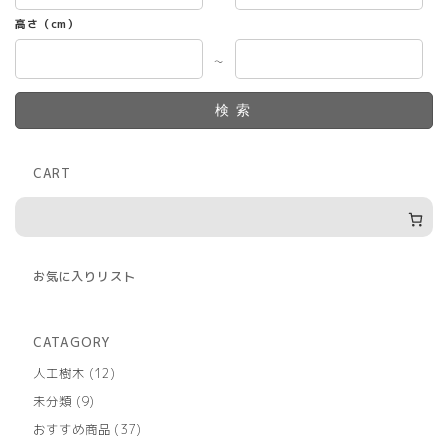
高さ（cm）
～
検索
CART
お気に入りリスト
CATAGORY
12
人工樹木
12
個
9
未分類
9
の
個
商
37
おすすめ商品
37
の
品
個