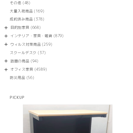
商
48
その他
48
の
品
個
商
169
大量入荷商品
169
の
品
個
商
378
成約済み商品
378
の
品
個
商
668
目的別家具
668
の
品
個
商
879
インテリア・家具・雑貨
879
の
品
個
商
259
ウィルス対策商品
259
の
品
個
商
37
スクールデスク
37
の
品
個
商
94
話題の商品
94
の
品
個
商
4589
オフィス家具
4589
の
品
個
商
56
防災用品
56
の
品
個
商
の
品
商
PICKUP
品