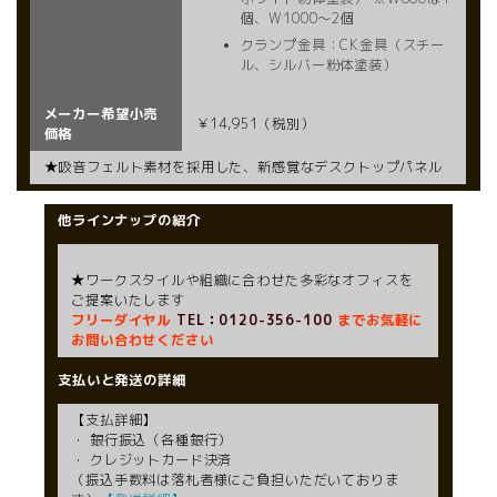
個、W1000～2個
クランプ金具：CK金具（スチー
ル、シルバー粉体塗装）
メーカー希望小売
￥14,951
（
税別）
価格
★吸音フェルト素材を採用した、新感覚なデスクトップパネル
他ラインナップの紹介
★ワークスタイルや組織に合わせた多彩なオフィスを
ご提案いたします
フリーダイヤル
TEL：0120-356-100
までお気軽に
お問い合わせください
支払いと発送の詳細
【支払詳細】
・ 銀行振込（各種銀行）
・ クレジットカード決済
（振込手数料は落札者様にご負担いただいておりま