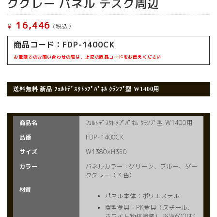
クグレー パネル デスク周辺
16,446
¥
(税込）
商品コード：
FDP-1400CK
お電話でのお問い合わせの際は、上記の商品コードをお伝えください
送料無料 新品
ﾌｪﾙﾄﾃﾞｽｸﾄｯﾌﾟﾊﾟﾈﾙ ｸﾗﾝﾌﾟ型 W1400用
商品名
ﾌｪﾙﾄﾃﾞｽｸﾄｯﾌﾟﾊﾟﾈﾙ ｸﾗﾝﾌﾟ型 W1400用
品番
FDP-1400CK
サイズ
W1380×H350
カラー
パネルカラー：グリーン、ブルー、ダー
クグレー（３色）
材質
パネル本体：ポリエステル
置型金具：PK金具（スチール、
ホワイト粉体塗装） ※W600は1