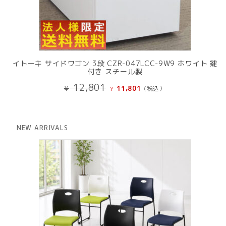
イトーキ サイドワゴン 3段 CZR-047LCC-9W9 ホワイト 鍵
付き スチール製
元
現
12,801
¥
11,801
(税込）
¥
の
在
価
の
格
価
は
格
NEW ARRIVALS
¥ 12,801
は
で
¥ 11,801
し
で
た。
す。