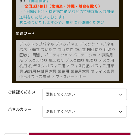
す）
【発送詳細】
・
全国送料無料（北海道・沖縄・離島を除く）
・ 2F階段上げ・時間指定納品などの特殊な搬入は別途
送料をいただいております
お見積りいたしますので、事前にご連絡ください
関連ワード
デスクトップパネル デスクパネル デスクサイドパネル
パネル 衝立 ついたて つい立て つい立 間仕切り 仕切り
区切り 目隠し パーティション パーテーション 事務用
品 デスクまわり 机まわり デスク周り 机周り デスク用
机用 机 デスク オフィス用 オフィス用品 オフィス用家
具 店舗用 店舗用家具 業務用 業務用家具 オフィス家具
中古オフィス家具 オフィスパートナー
ご確認ください
パネルカラー