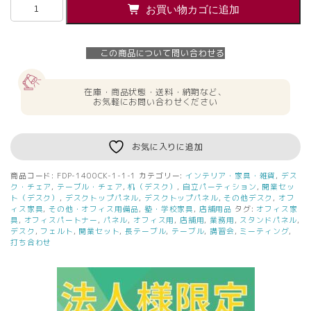
【法
お買い物カゴに追加
人
様
限
この商品について問い合わせる
定）
送
料
在庫・商品状態・送料・納期など、
無
お気軽にお問い合わせください
料
新
品
お気に入りに追加
フ
ェ
商品コード:
FDP-1400CK-1-1-1
カテゴリー:
インテリア・家具・雑貨
,
デス
ル
ク・チェア
,
テーブル・チェア
,
机（デスク）
,
自立パーティション
,
開業セッ
ト
ト（デスク）
,
デスクトップパネル
,
デスクトップパネル
,
その他デスク
,
オフ
ィス家具
,
その他・オフィス用備品
,
塾・学校家具
,
店舗用品
タグ:
オフィス家
デ
具
,
オフィスパートナー
,
パネル
,
オフィス用
,
店舗用
,
業務用
,
スタンドパネル
,
ス
デスク
,
フェルト
,
開業セット
,
長テーブル
,
テーブル
,
講習会
,
ミーティング
,
ク
打ち合わせ
ト
ッ
プ
パ
ネ