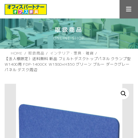
コ
ナ
ン
ビ
テ
ゲ
ン
ー
ツ
シ
取扱商品
へ
ョ
ONLINE SHOP
ス
ン
キ
に
ッ
移
HOME
取扱商品
インテリア・家具・雑貨
プ
動
【法人様限定）送料無料 新品 フェルトデスクトップパネル クランプ型
W1400用 FDP-1400CK W1380×H350 グリーン ブルー ダークグレー
パネル デスク周辺