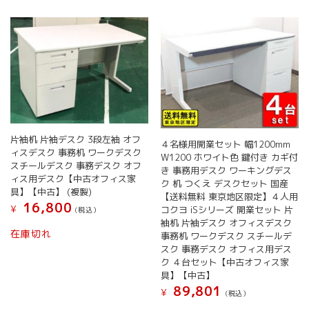
レ
ー
パ
ネ
ル
デ
ス
ク
周
辺
片袖机 片袖デスク 3段左袖 オフ
個
４名様用開業セット 幅1200mm
ィスデスク 事務机 ワークデスク
W1200 ホワイト色 鍵付き カギ付
スチールデスク 事務デスク オフ
き 事務用デスク ワーキングデス
ィス用デスク【中古オフィス家
ク 机 つくえ デスクセット 国産
具】【中古】 (複製)
【送料無料 東京地区限定】４人用
16,800
¥
コクヨ iSシリーズ 開業セット 片
(税込）
袖机 片袖デスク オフィスデスク
在庫切れ
事務机 ワークデスク スチールデ
スク 事務デスク オフィス用デス
ク ４台セット【中古オフィス家
具】【中古】
89,801
¥
(税込）