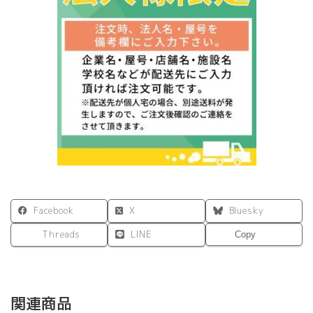
ル
ク
ラ
ン
プ
型
W1400
用
FDP-
1400CK
W1380×H350
グ
リ
ー
ン
Facebook
X
Bluesky
ブ
ル
Threads
LINE
Copy
ー
ダ
ー
ク
関連商品
グ