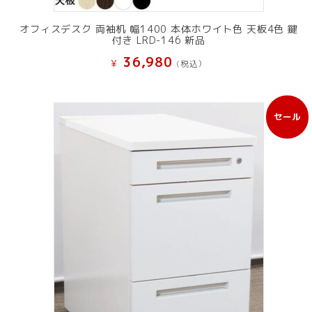
オフィスデスク 両袖机 幅1400 本体ホワイト色 天板4色 鍵
付き LRD-146 新品
36,980
¥
(税込）
セール
販
売
中
の
商
品