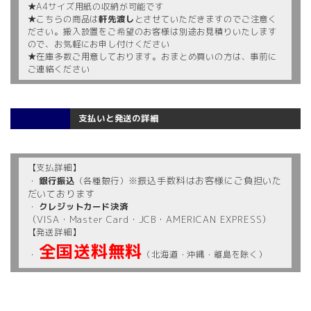
★A4サイズ用紙の収納が可能です
★こちらの商品は
軒先渡し
とさせていただきますのでご注意く
ださい。搬入設置をご希望のお客様は別途お見積りいたします
ので、お気軽にお申し付けください
★在庫多数ご用意しております。おまとめ買いの方は、事前に
ご連絡ください
支払いと発送の詳細
【支払詳細】
※振込手数料はお客様にご負担いた
・
銀行振込
（各種銀行）
だいております
・
クレジットカード決済
（VISA・Master Card・JCB・AMERICAN EXPRESS）
【発送詳細】
全国送料無料
・
（北海道・沖縄・離島を除く）