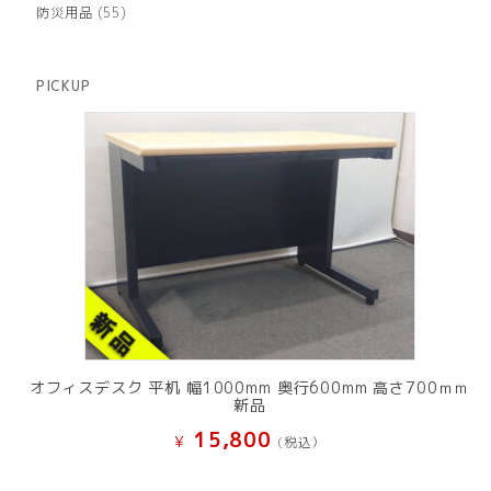
個
商
55
防災用品
55
の
品
個
商
の
品
商
PICKUP
品
オフィスデスク 平机 幅1000mm 奥行600mm 高さ700ｍｍ
新品
15,800
¥
(税込）