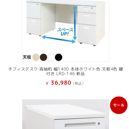
オフィスデスク 両袖机 幅1400 本体ホワイト色 天板4色 鍵
付き LRD-146 新品
36,980
¥
(税込）
セール
販
売
中
の
商