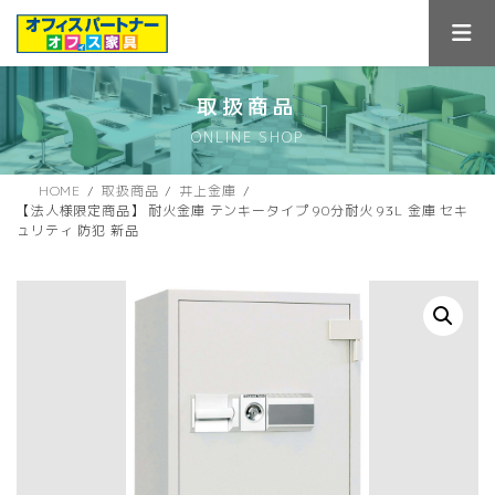
コ
ナ
ン
ビ
テ
ゲ
ン
ー
ツ
シ
取扱商品
へ
ョ
ONLINE SHOP
ス
ン
キ
に
ッ
移
HOME
取扱商品
井上金庫
プ
動
【法人様限定商品】 耐火金庫 テンキータイプ 90分耐火 93L 金庫 セキ
ュリティ 防犯 新品