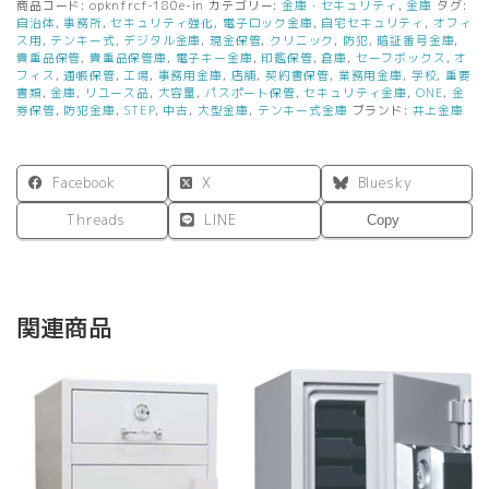
商品コード:
opknfrcf-180e-in
カテゴリー:
金庫・セキュリティ
,
金庫
タグ:
キ
自治体
,
事務所
,
セキュリティ強化
,
電子ロック金庫
,
自宅セキュリティ
,
オフィ
ー
ス用
,
テンキー式
,
デジタル金庫
,
現金保管
,
クリニック
,
防犯
,
暗証番号金庫
,
貴重品保管
,
貴重品保管庫
,
電子キー金庫
,
印鑑保管
,
倉庫
,
セーフボックス
,
オ
タ
フィス
,
通帳保管
,
工場
,
事務用金庫
,
店舗
,
契約書保管
,
業務用金庫
,
学校
,
重要
イ
書類
,
金庫
,
リユース品
,
大容量
,
パスポート保管
,
セキュリティ金庫
,
ONE
,
金
プ
券保管
,
防犯金庫
,
STEP
,
中古
,
大型金庫
,
テンキー式金庫
ブランド:
井上金庫
90
分
耐
Facebook
X
Bluesky
火
93L
Threads
LINE
Copy
金
庫
セ
キ
関連商品
ュ
リ
テ
ィ
防
犯
新
品