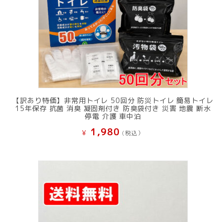
【訳あり特価】非常用トイレ 50回分 防災トイレ 簡易トイレ
15年保存 抗菌 消臭 凝固剤付き 防臭袋付き 災害 地震 断水
停電 介護 車中泊
1,980
¥
(税込）