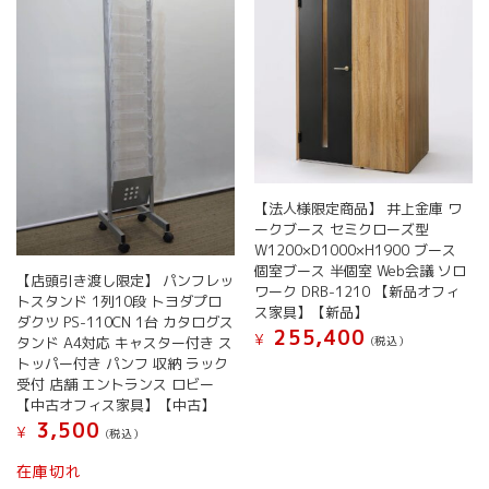
【法人様限定商品】 井上金庫 ワ
ークブース セミクローズ型
W1200×D1000×H1900 ブース
個室ブース 半個室 Web会議 ソロ
【店頭引き渡し限定】 パンフレッ
ワーク DRB-1210 【新品オフィ
トスタンド 1列10段 トヨダプロ
ス家具】【新品】
ダクツ PS-110CN 1台 カタログス
255,400
¥
(税込）
タンド A4対応 キャスター付き ス
トッパー付き パンフ 収納 ラック
こ
受付 店舗 エントランス ロビー
の
【中古オフィス家具】【中古】
商
3,500
¥
品
(税込）
に
在庫切れ
は