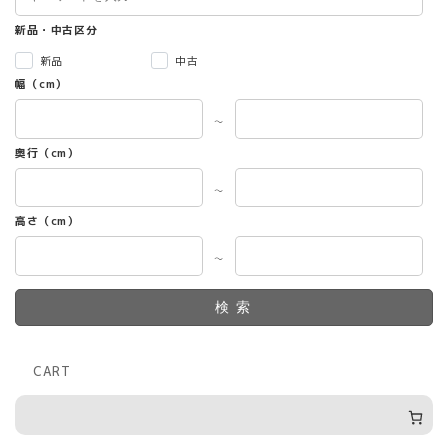
品
ペ
新品・中古区分
ー
ジ
新品
中古
か
幅（cm）
ら
選
～
択
奥行（cm）
で
き
～
ま
す
高さ（cm）
～
検索
CART