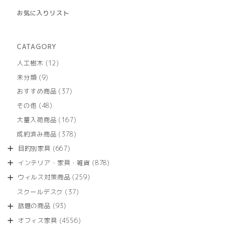
お気に入りリスト
CATAGORY
12
人工樹木
12
個
9
未分類
9
の
個
商
37
おすすめ商品
37
の
品
個
商
48
その他
48
の
品
個
商
167
大量入荷商品
167
の
品
個
商
378
成約済み商品
378
の
品
個
商
667
目的別家具
667
の
品
個
商
878
インテリア・家具・雑貨
878
の
品
個
商
259
ウィルス対策商品
259
の
品
個
商
37
スクールデスク
37
の
品
個
商
93
話題の商品
93
の
品
個
商
4556
オフィス家具
4556
の
品