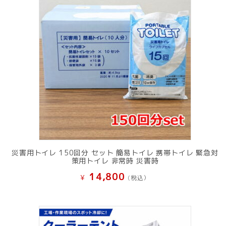
災害用トイレ 150回分 セット 簡易トイレ 携帯トイレ 緊急対
策用トイレ 非常時 災害時
14,800
¥
(税込）