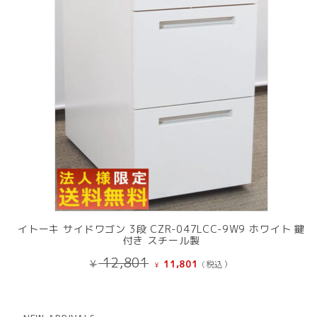
品
イトーキ サイドワゴン 3段 CZR-047LCC-9W9 ホワイト 鍵
付き スチール製
元
現
12,801
¥
11,801
(税込）
¥
の
在
価
の
格
価
は
格