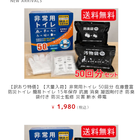
NEW ARRIVALS
¥ 12,801
は
で
¥ 11,801
し
で
た。
す。
【訳あり特価】【大量入荷】非常用トイレ 50回分 在庫豊富
防災トイレ 簡易トイレ 15年保存 抗菌 消臭 凝固剤付き 防臭
袋付き 防災士監修 災害 断水 停電
1,980
¥
(税込）