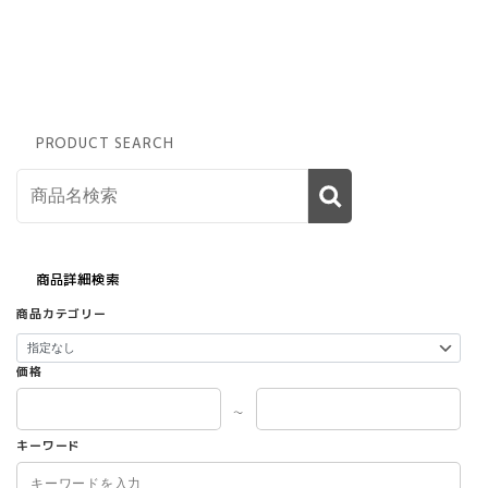
複
数
の
バ
リ
エ
ー
PRODUCT SEARCH
シ
ョ
ン
が
あ
り
商品詳細検索
ま
商品カテゴリー
す。
オ
プ
価格
シ
ョ
～
ン
は
キーワード
商