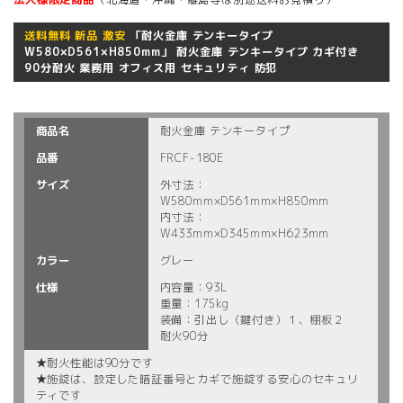
送料無料 新品 激安
「耐火金庫 テンキータイプ
W580×D561×H850mm」 耐火金庫 テンキータイプ カギ付き
90分耐火 業務用 オフィス用 セキュリティ 防犯
商品名
耐火金庫 テンキータイプ
品番
FRCF-180E
サイズ
外寸法：
W580mm×D561mm×H850mm
内寸法：
W433mm×D345mm×H623mm
カラー
グレー
仕様
内容量：93L
重量：175kg
装備：引出し（鍵付き）１、棚板２
耐火90分
★耐火性能は90分です
★施錠は、設定した暗証番号とカギで施錠する安心のセキュリ
ティです