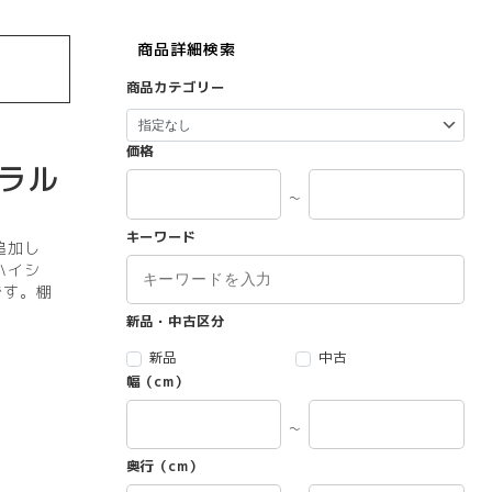
商品詳細検索
商品カテゴリー
価格
ラル
～
キーワード
追加し
ハイシ
通です。棚
新品・中古区分
新品
中古
幅（cm）
～
奥行（cm）