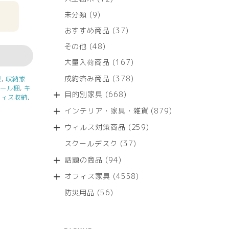
個
9
未分類
9
の
個
商
37
おすすめ商品
37
の
品
個
商
48
その他
48
の
品
個
商
167
大量入荷商品
167
の
品
個
商
378
成約済み商品
378
具
,
収納家
の
品
個
チール棚
,
キ
商
668
目的別家具
668
フィス収納
,
の
品
個
商
879
インテリア・家具・雑貨
879
の
品
個
商
259
ウィルス対策商品
259
の
品
個
商
37
スクールデスク
37
の
品
個
商
94
話題の商品
94
の
品
個
商
4558
オフィス家具
4558
の
品
個
商
56
防災用品
56
の
品
個
商
の
品
商