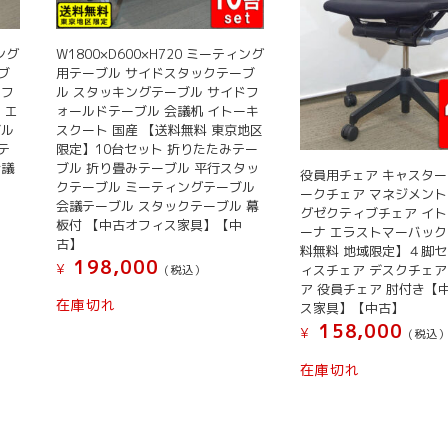
ィング
W1800×D600×H720 ミーティング
ブ
用テーブル サイドスタックテーブ
ドフ
ル スタッキングテーブル サイドフ
 エ
ォールドテーブル 会議机 イトーキ
ブル
スクート 国産 【送料無料 東京地区
テ
限定】10台セット 折りたたみテー
会議
ブル 折り畳みテーブル 平行スタッ
役員用チェア キャスター
クテーブル ミーティングテーブル
ークチェア マネジメント
会議テーブル スタックテーブル 幕
グゼクティブチェア イト
板付 【中古オフィス家具】【中
ーナ エラストマーバック
古】
料無料 地域限定】４脚セ
198,000
¥
ィスチェア デスクチェア
(税込）
ア 役員チェア 肘付き【
在庫切れ
ス家具】【中古】
158,000
¥
(税込
在庫切れ