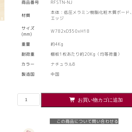
商品番号
RFSTN-NJ
本体：低圧メラミン樹脂化粧木質ボード、
材質
エッジ
サイズ
W782xD350xH18
(mm)
重量
約4Kg
耐荷重
棚板1枚あたり約20Kg（均等荷重）
カラー
ナチュラルB
製造国
中国
【法
お買い物カゴに追加
人
様
限
この商品について問い合わせる
定】
送