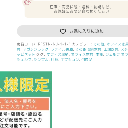
料
在庫・商品状態・送料・納期など、
無
お気軽にお問い合わせください
料
可
動
お気に入りに追加
棚
シ
商品コード:
RFSTN-NJ-1-1-1
カテゴリー:
その他
,
オフィス家
具
,
マガジンラック
,
ファイル書庫
,
その他収納家具
,
工場器具
,
ス
ェ
ャビネット
タグ:
オフィス収納
,
オフィス家具
,
本棚
,
シェルフ オ
ル
シェルフ
,
シンプル
,
棚板
,
オプション
,
付属品
フ
用
棚
板
ナ
チ
ュ
ラ
ル
個