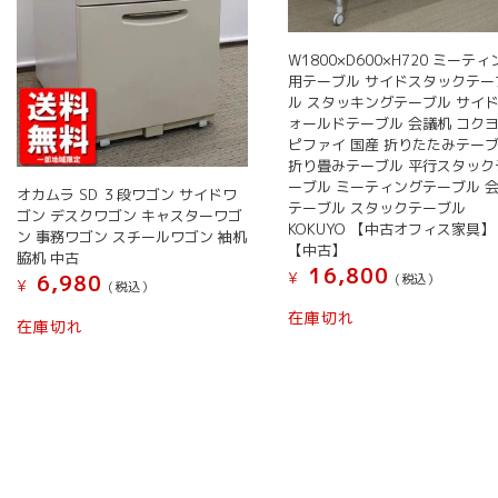
W1800×D600×H720 ミーテ
用テーブル サイドスタックテー
ル スタッキングテーブル サイ
ォールドテーブル 会議机 コクヨ
ピファイ 国産 折りたたみテー
折り畳みテーブル 平行スタック
ーブル ミーティングテーブル 
オカムラ SD ３段ワゴン サイドワ
テーブル スタックテーブル
ゴン デスクワゴン キャスターワゴ
KOKUYO 【中古オフィス家具】
ン 事務ワゴン スチールワゴン 袖机
【中古】
脇机 中古
16,800
¥
(税込）
6,980
¥
(税込）
こ
在庫切れ
在庫切れ
の
商
品
に
は
複
数