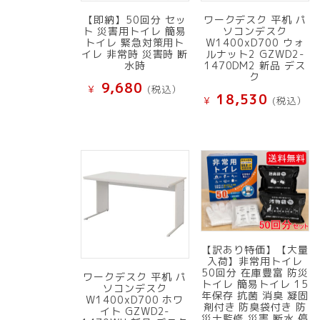
【即納】50回分 セッ
ワークデスク 平机 パ
ト 災害用トイレ 簡易
ソコンデスク
トイレ 緊急対策用ト
W1400xD700 ウォ
イレ 非常時 災害時 断
ルナット2 GZWD2-
水時
1470DM2 新品 デス
ク
9,680
¥
(税込）
18,530
¥
(税込）
【訳あり特価】【大量
入荷】非常用トイレ
50回分 在庫豊富 防災
ワークデスク 平机 パ
トイレ 簡易トイレ 15
ソコンデスク
年保存 抗菌 消臭 凝固
W1400xD700 ホワ
剤付き 防臭袋付き 防
イト GZWD2-
災士監修 災害 断水 停