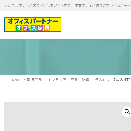
コ
ナ
レンタルオフィス家具・新品オフィス家具・中古オフィス家具のオフィスパート
ン
ビ
テ
ゲ
ン
ー
ツ
シ
へ
ョ
ス
ン
キ
に
ッ
移
プ
動
HOME
取扱商品
インテリア・家具・雑貨
その他
【法人様限