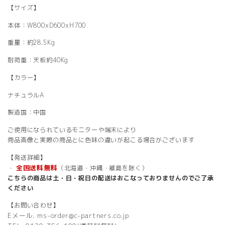
【サイズ】
本体：W800xD600xH700
重量：約28.5Kg
耐荷重：天板約40Kg
【カラー】
ナチュラルA
製造国：中国
ご使用になられているモニターや端末により
商品画像と実際の商品とに色味の違いが起こる場合がございます
【発送詳細】
全国送料無料
・
（北海道・沖縄・離島を除く）
こちらの商品は土・日・祝日の配送はおこなっておりませんのでご了承
ください
【お問い合わせ】
Eメール. ms-order@c-partners.co.jp