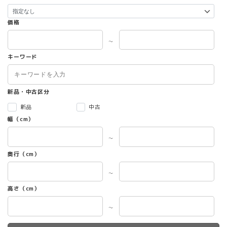
価格
～
キーワード
新品・中古区分
新品
中古
幅（cm）
～
奥行（cm）
～
高さ（cm）
～