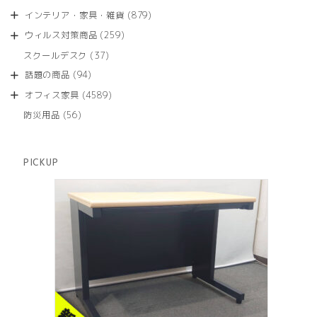
の
品
個
商
879
インテリア・家具・雑貨
879
の
品
個
商
259
ウィルス対策商品
259
の
品
個
商
37
スクールデスク
37
の
品
個
商
94
話題の商品
94
の
品
個
商
4589
オフィス家具
4589
の
品
個
商
56
防災用品
56
の
品
個
商
の
品
商
PICKUP
品