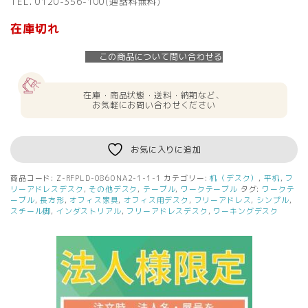
TEL. 0120-356-100(通話料無料)
在庫切れ
この商品について問い合わせる
在庫・商品状態・送料・納期など、
お気軽にお問い合わせください
お気に入りに追加
商品コード:
Z-RFPLD-0860NA2-1-1-1
カテゴリー:
机（デスク）
,
平机
,
フ
リーアドレスデスク
,
その他デスク
,
テーブル
,
ワークテーブル
タグ:
ワークテ
ーブル
,
長方形
,
オフィス家具
,
オフィス用デスク
,
フリーアドレス
,
シンプル
,
スチール脚
,
インダストリアル
,
フリーアドレスデスク
,
ワーキングデスク