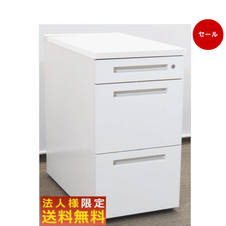
セール
販
売
中
の
商
品