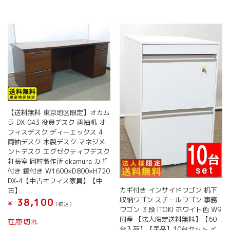
【送料無料 東京地区限定】オカム
ラ DX-043 役員デスク 両袖机 オ
フィスデスク ディーエックス 4
両袖デスク 木製デスク マネジメ
ントデスク エグゼクティブデスク
社長室 岡村製作所 okamura カギ
付き 鍵付き W1600×D800×H720
DX-4【中古オフィス家具】【中
カギ付き インサイドワゴン 机下
古】
収納ワゴン スチールワゴン 事務
38,100
¥
(税込）
ワゴン ３段 ITOKI ホワイト色 W9
国産 【法人限定送料無料】【60
在庫切れ
台入荷】【美品】10台セット イ