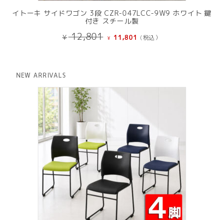
イトーキ サイドワゴン 3段 CZR-047LCC-9W9 ホワイト 鍵
付き スチール製
元
現
12,801
¥
11,801
(税込）
¥
の
在
価
の
格
価
は
格
NEW ARRIVALS
¥ 12,801
は
で
¥ 11,801
し
で
た。
す。