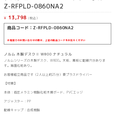
Z-RFPLD-0860NA2
13,798
¥
(税込）
商品コード：
Z-RFPLD-0860NA2
お電話でのお問い合わせの際は、上記の商品コードをお伝えください
ノルム 木製デスクⅡ W800 ナチュラル
ノルムシリーズの木製デスク、W800。天板、幕板に配線穴がありま
す。背面化粧あり。
お客様組立商品です（2人以上約25分）要プラスドライバー
【材質】
本体：低圧メラミン樹脂化粧木質ボード、PVCエッジ
アジャスター：PP
配線キャップ：合成樹脂