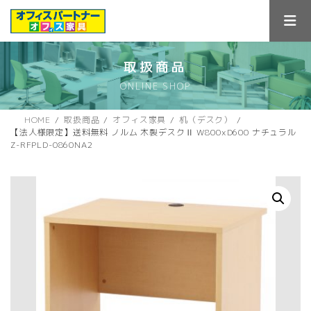
コ
ナ
ン
ビ
テ
ゲ
ン
ー
ツ
シ
取扱商品
へ
ョ
ONLINE SHOP
ス
ン
キ
に
ッ
移
HOME
取扱商品
オフィス家具
机（デスク）
プ
動
【法人様限定】送料無料 ノルム 木製デスクⅡ W800xD600 ナチュラル
Z-RFPLD-0860NA2