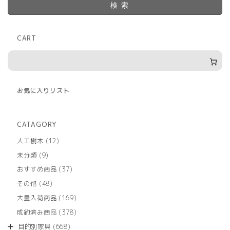
検索
CART
お気に入りリスト
CATAGORY
12
人工樹木
12
個
9
未分類
9
の
個
商
37
おすすめ商品
37
の
品
個
商
48
その他
48
の
品
個
商
169
大量入荷商品
169
の
品
個
商
378
成約済み商品
378
の
品
個
商
668
目的別家具
668