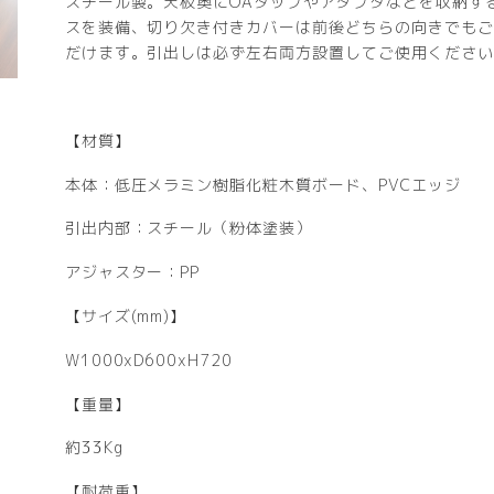
スチール製。天板奥にOAタップやアダプタなどを収納す
スを装備、切り欠き付きカバーは前後どちらの向きでもご
だけます。引出しは必ず左右両方設置してご使用ください
【材質】
本体：低圧メラミン樹脂化粧木質ボード、PVCエッジ
引出内部：スチール（粉体塗装）
アジャスター：PP
【サイズ(mm)】
W1000xD600xH720
【重量】
約33Kg
【耐荷重】