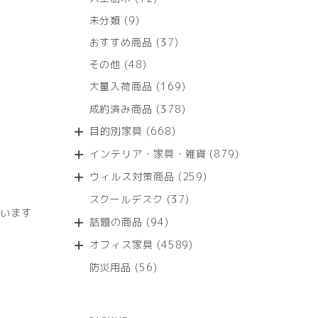
個
9
未分類
9
の
個
商
37
おすすめ商品
37
の
品
個
商
48
その他
48
の
品
個
商
169
大量入荷商品
169
の
品
個
商
378
成約済み商品
378
の
品
個
商
668
目的別家具
668
の
品
個
商
879
インテリア・家具・雑貨
879
の
品
個
商
259
ウィルス対策商品
259
の
品
個
商
37
スクールデスク
37
の
品
います
個
商
94
話題の商品
94
の
品
個
商
4589
オフィス家具
4589
の
品
個
商
56
防災用品
56
の
品
個
商
の
品
商