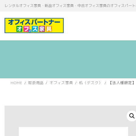
コ
ナ
レンタルオフィス家具・新品オフィス家具・中古オフィス家具のオフィスパート
ン
ビ
テ
ゲ
ン
ー
ツ
シ
へ
ョ
ス
ン
キ
に
ッ
移
プ
動
HOME
取扱商品
オフィス家具
机（デスク）
【法人様限定】送