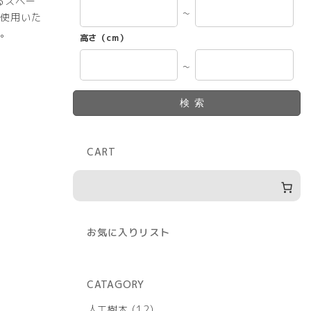
るスペー
～
使用いた
。
高さ（cm）
～
検索
CART
お気に入りリスト
CATAGORY
12
人工樹木
12