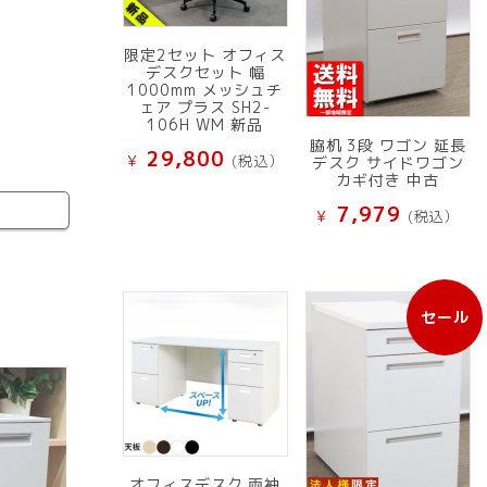
限定2セット オフィス
デスクセット 幅
1000mm メッシュチ
ェア プラス SH2-
106H WM 新品
脇机 3段 ワゴン 延長
29,800
¥
(税込）
デスク サイドワゴン
カギ付き 中古
7,979
¥
(税込）
セール
販
売
中
の
商
品
オフィスデスク 両袖