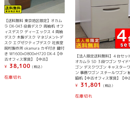
【送料無料 東京地区限定】オカム
ラ DX-043 役員デスク 両袖机 オフ
ィスデスク ディーエックス 4 両袖
デスク 木製デスク マネジメントデ
スク エグゼクティブデスク 社長室
岡村製作所 okamura カギ付き 鍵付
き W1600×D800×H720 DX-4【中
【法人限定送料無料】４台セッ
古オフィス家具】【中古】
オカムラ SD ３段ワゴン サイド
38,100
¥
ゴン デスクワゴン キャスター
(税込）
ン 事務ワゴン スチールワゴン 
在庫切れ
脇机【中古オフィス家具】【中
31,801
¥
(税込）
在庫切れ