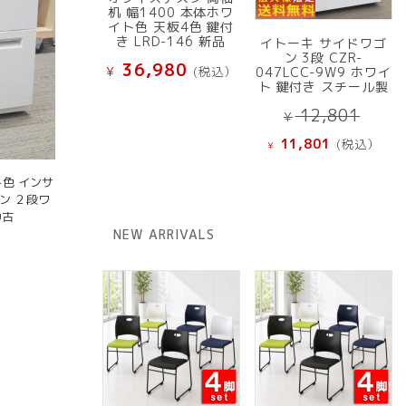
机 幅1400 本体ホワ
イト色 天板4色 鍵付
き LRD-146 新品
イトーキ サイドワゴ
ン 3段 CZR-
36,980
¥
(税込）
047LCC-9W9 ホワイ
ト 鍵付き スチール製
元
12,801
¥
の
現
11,801
(税込）
¥
価
在
格
の
ト色 インサ
は
価
ン ２段ワ
¥ 12
中古
格
NEW ARRIVALS
で
は
し
¥ 11,801
た。
で
す。