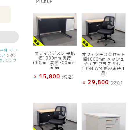
PICKUP
品
,
平机
,
オフ
オフィスデスク 平机
オフィスデスクセット
ェア
タグ:
幅1000mm 奥行
幅1000mm メッシュ
ク
,
シンプ
600mm 高さ700ｍｍ
チェア プラス SH2-
新品
106H WM 新品未使用
品
15,800
¥
(税込）
29,800
¥
(税込）