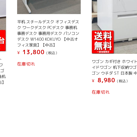
平机 スチールデスク オフィスデス
ク ワークデスク PCデスク 事務机
事務デスク 事務用デスク パソコン
デスク W1400 KOKUYO 【中古オ
フィス家具】【中古】
13,800
¥
(税込）
ト
ワゴン カギ付き ホワイ
在庫切れ
ワ
イドワゴン 机下収納ワゴ
ワゴ
ゴン ウチダ ST 日本製 
袖机
8,980
¥
(税込）
古】
こ
在庫切れ
の
商
品
に
は
複