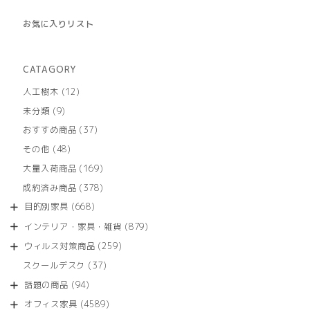
お気に入りリスト
CATAGORY
12
人工樹木
12
個
9
未分類
9
の
個
商
37
おすすめ商品
37
の
品
個
商
48
その他
48
の
品
個
商
169
大量入荷商品
169
の
品
個
商
378
成約済み商品
378
の
品
個
商
668
目的別家具
668
の
品
個
商
879
インテリア・家具・雑貨
879
の
品
個
商
259
ウィルス対策商品
259
の
品
個
商
37
スクールデスク
37
の
品
個
商
94
話題の商品
94
の
品
個
商
4589
オフィス家具
4589
の