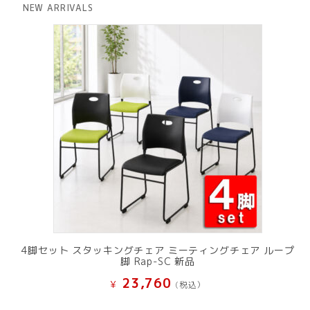
は
格
NEW ARRIVALS
¥ 12,801
は
で
¥ 11,801
し
で
た。
す。
4脚セット スタッキングチェア ミーティングチェア ループ
脚 Rap-SC 新品
23,760
¥
(税込）