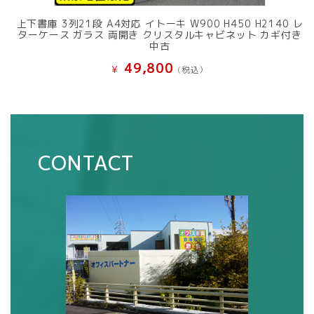
上下書庫 3列21段 A4対応 イトーキ W900 H450 H2140 レ
ターケース ガラス 両開き クリスタルキャビネット カギ付き
中古
49,800
¥
(税込）
CONTACT