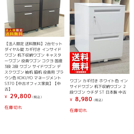
【法人限定 送料無料】2台セット
ダイヤル錠 カギ付き インサイド
ワゴン 机下収納ワゴン キャスタ
ーワゴン 役員ワゴン コクヨ 国産
3段 2段 ワゴン サイドワゴン デ
スクワゴン 袖机 脇机 役員用 ブラ
ウン色 KOKUYO マネージメント
ワゴン カギ付き ホワイト色 イン
S370【中古オフィス家具】【中
サイドワゴン 机下収納ワゴン ２
古】
段ワゴン ウチダ ST 日本製 中古
29,800
¥
(税込）
8,980
¥
(税込）
在庫切れ
こ
在庫切れ
の
商
品
に