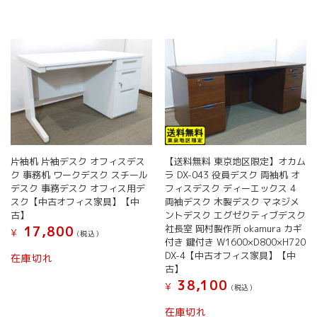
は
複
数
の
バ
リ
エ
ー
シ
ョ
ン
片袖机 片袖デスク オフィスデス
【送料無料 東京地区限定】オカム
が
ク 事務机 ワークデスク スチール
ラ DX-043 役員デスク 両袖机 オ
あ
デスク 事務デスク オフィス用デ
フィスデスク ディーエックス 4
り
スク【中古オフィス家具】【中
両袖デスク 木製デスク マネジメ
ま
古】
ントデスク エグゼクティブデスク
す。
社長室 岡村製作所 okamura カギ
17,800
¥
オ
(税込）
付き 鍵付き W1600×D800×H720
プ
DX-4【中古オフィス家具】【中
在庫切れ
シ
古】
ョ
38,100
¥
(税込）
ン
は
在庫切れ