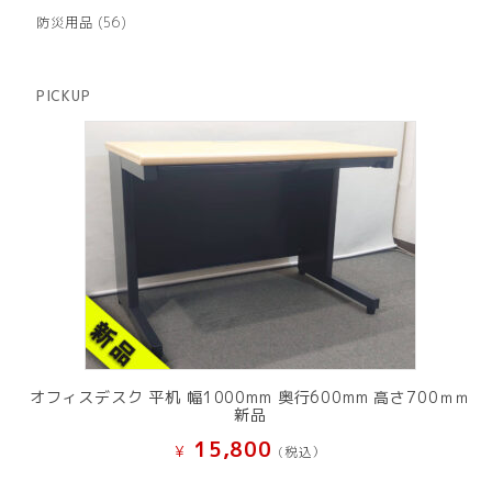
品
個
商
56
防災用品
56
の
品
個
商
の
品
商
PICKUP
品
オフィスデスク 平机 幅1000mm 奥行600mm 高さ700ｍｍ
新品
15,800
¥
(税込）