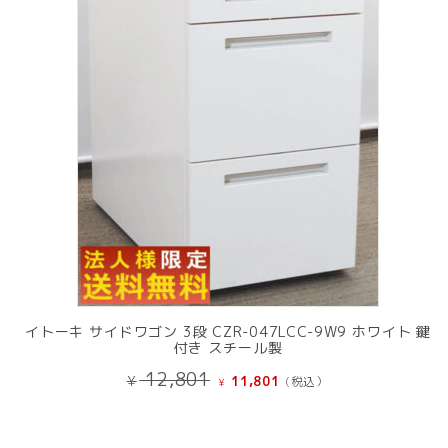
商
品
イトーキ サイドワゴン 3段 CZR-047LCC-9W9 ホワイト 鍵
付き スチール製
元
現
12,801
¥
11,801
(税込）
¥
の
在
価
の
格
価