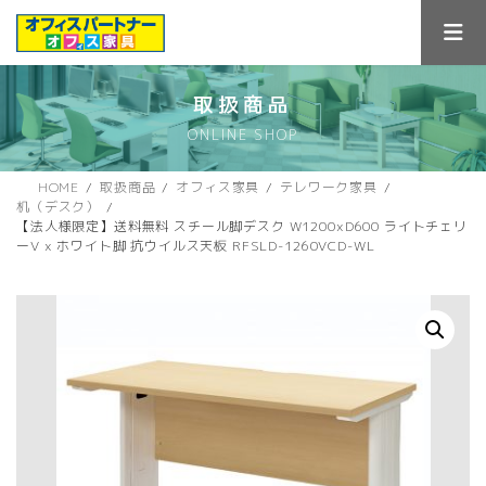
コ
ナ
ン
ビ
テ
ゲ
ン
ー
ツ
シ
取扱商品
へ
ョ
ONLINE SHOP
ス
ン
キ
に
ッ
移
HOME
取扱商品
オフィス家具
テレワーク家具
プ
動
机（デスク）
【法人様限定】送料無料 スチール脚デスク W1200xD600 ライトチェリ
ーV x ホワイト脚 抗ウイルス天板 RFSLD-1260VCD-WL