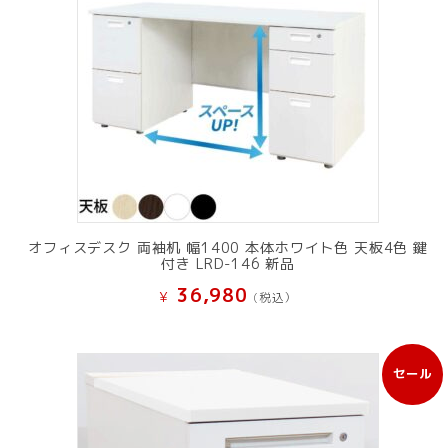
オフィスデスク 両袖机 幅1400 本体ホワイト色 天板4色 鍵
付き LRD-146 新品
36,980
¥
(税込）
セール
販
売
中
の