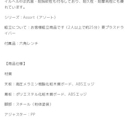
イルヘル®は抗菌・耐指紋性も付与しており、耐久性・耐摩耗性にも優
れています。
シリーズ：Assort（アソート）
組立について：お客様組立商品です（2人以上で約25分）要プラスドラ
イバー
付属品：六角レンチ
【商品仕様】
材質
天板：高圧メラミン樹脂化粧木質ボード、ABSエッジ
幕板：ポリエステル化粧木質ボード、ABSエッジ
脚部：スチール（粉体塗装）
アジャスター：PP