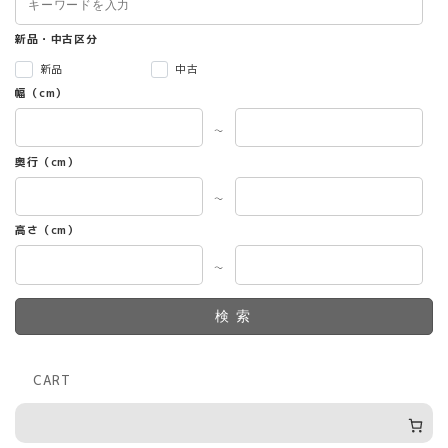
新品・中古区分
新品
中古
幅（cm）
～
奥行（cm）
～
高さ（cm）
～
検索
CART