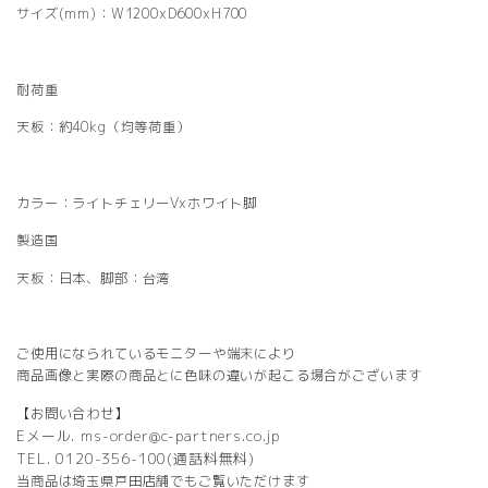
サイズ(mm)：W1200xD600xH700
耐荷重
天板：約40kg（均等荷重）
カラー：ライトチェリーVxホワイト脚
製造国
天板：日本、脚部：台湾
ご使用になられているモニターや端末により
商品画像と実際の商品とに色味の違いが起こる場合がございます
【お問い合わせ】
Eメール. ms-order@c-partners.co.jp
TEL. 0120-356-100(通話料無料)
当商品は埼玉県戸田店舗でもご覧いただけます