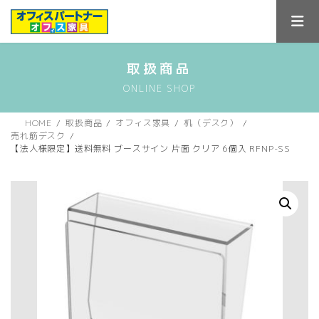
コ
ナ
ン
ビ
テ
ゲ
ン
ー
ツ
シ
取扱商品
へ
ョ
ONLINE SHOP
ス
ン
キ
に
ッ
移
HOME
取扱商品
オフィス家具
机（デスク）
プ
動
売れ筋デスク
【法人様限定】送料無料 ブースサイン 片面 クリア 6個入 RFNP-SS