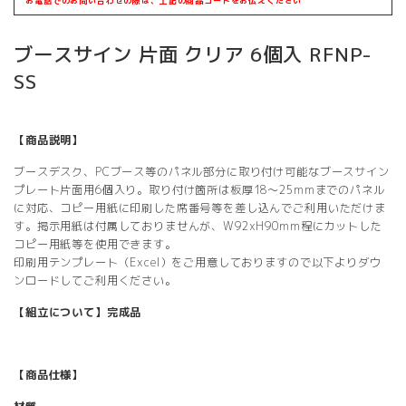
お電話でのお問い合わせの際は、上記の商品コードをお伝えください
ブースサイン 片面 クリア 6個入 RFNP-
SS
【商品説明】
ブースデスク、PCブース等のパネル部分に取り付け可能なブースサイン
プレート片面用6個入り。取り付け箇所は板厚18〜25mmまでのパネル
に対応、コピー用紙に印刷した席番号等を差し込んでご利用いただけま
す。掲示用紙は付属しておりませんが、W92xH90mm程にカットした
コピー用紙等を使用できます。
印刷用テンプレート（Excel）をご用意しておりますので以下よりダウ
ンロードしてご利用ください。
【組立について】完成品
【商品仕様】