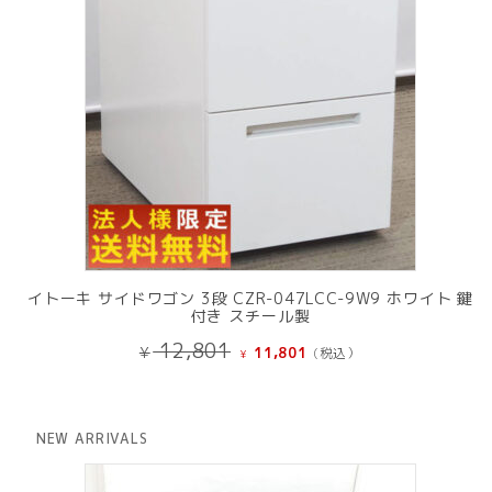
イトーキ サイドワゴン 3段 CZR-047LCC-9W9 ホワイト 鍵
付き スチール製
元
現
12,801
¥
11,801
(税込）
¥
の
在
価
の
格
価
は
格
NEW ARRIVALS
¥ 12,801
は
で
¥ 11,801