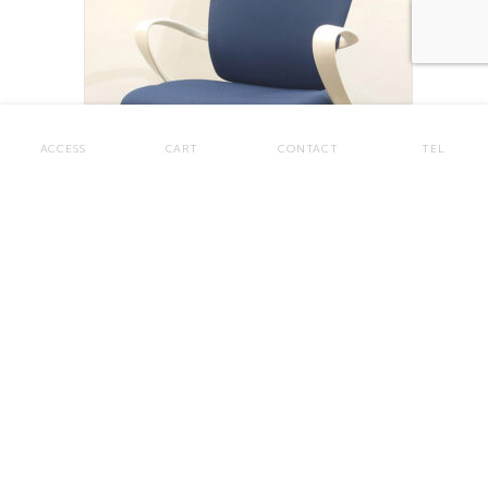
ACCESS
CART
CONTACT
TEL
在庫40脚以上 地域限定送料無料 オフィスチェア 10脚セッ
ト 肘付き ブルー イトーキ フルゴ 中古
79,800
¥
(税込）