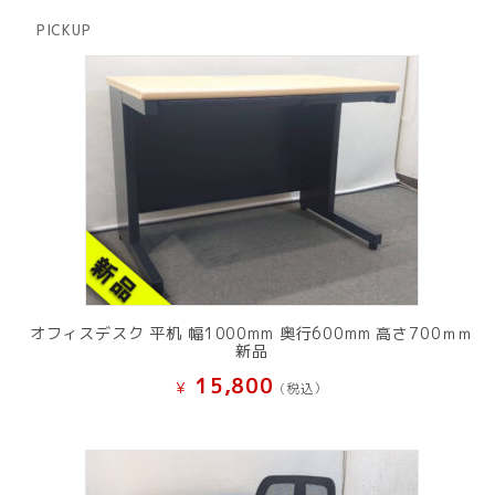
品
商
PICKUP
品
オフィスデスク 平机 幅1000mm 奥行600mm 高さ700ｍｍ
新品
15,800
¥
(税込）