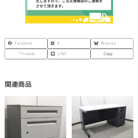
Facebook
X
Bluesky
Threads
LINE
Copy
関連商品