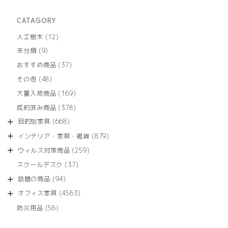
CATAGORY
12
人工樹木
12
個
9
未分類
9
の
個
商
37
おすすめ商品
37
の
品
個
商
48
その他
48
の
品
個
商
169
大量入荷商品
169
の
品
個
商
378
成約済み商品
378
の
品
個
商
668
目的別家具
668
の
品
個
商
879
インテリア・家具・雑貨
879
の
品
個
商
259
ウィルス対策商品
259
の
品
個
商
37
スクールデスク
37
の
品
個
商
94
話題の商品
94
の
品
個
商
4563
オフィス家具
4563
の
品
個
商
56
防災用品
56
の
品
個
商
の