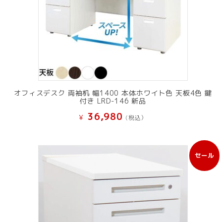
オフィスデスク 両袖机 幅1400 本体ホワイト色 天板4色 鍵
付き LRD-146 新品
36,980
¥
(税込）
セール
販
売
中
の
商
品