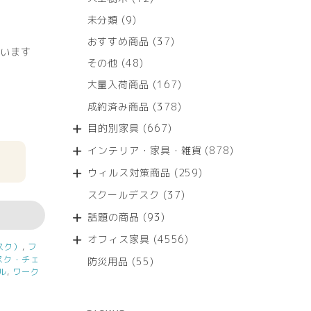
個
9
未分類
9
の
個
商
37
おすすめ商品
37
の
います
品
個
商
48
その他
48
の
品
個
商
167
大量入荷商品
167
の
品
個
商
378
成約済み商品
378
の
品
個
商
667
目的別家具
667
の
品
個
商
878
インテリア・家具・雑貨
878
の
品
個
商
259
ウィルス対策商品
259
の
品
個
商
37
スクールデスク
37
の
品
個
商
93
話題の商品
93
の
品
個
商
4556
オフィス家具
4556
の
スク）
,
フ
品
個
商
スク・チェ
55
防災用品
55
の
品
ル
,
ワーク
個
商
の
品
商