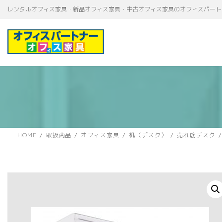
コ
ナ
レンタルオフィス家具・新品オフィス家具・中古オフィス家具のオフィスパート
ン
ビ
テ
ゲ
ン
ー
ツ
シ
へ
ョ
ス
ン
キ
に
ッ
移
プ
動
HOME
取扱商品
オフィス家具
机（デスク）
売れ筋デスク