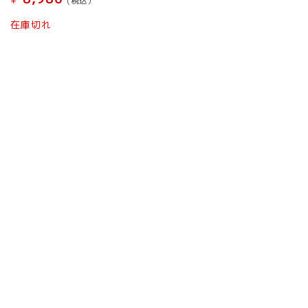
(税込）
こ
在庫切れ
の
商
品
に
は
複
数
の
バ
リ
エ
ー
シ
ョ
ン
が
あ
り