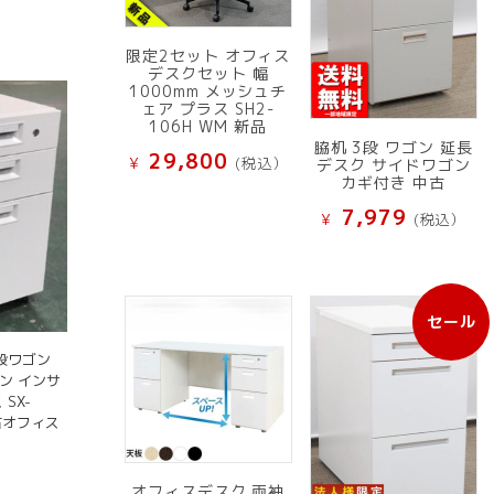
限定2セット オフィス
デスクセット 幅
1000mm メッシュチ
ェア プラス SH2-
106H WM 新品
脇机 3段 ワゴン 延長
29,800
¥
(税込）
デスク サイドワゴン
カギ付き 中古
7,979
¥
(税込）
セール
販
売
段ワゴン
中
ン インサ
の
SX-
商
中古オフィス
品
オフィスデスク 両袖