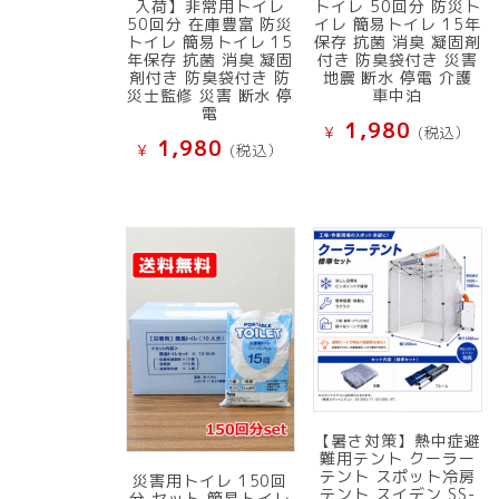
入荷】非常用トイレ
トイレ 50回分 防災ト
50回分 在庫豊富 防災
イレ 簡易トイレ 15年
トイレ 簡易トイレ 15
保存 抗菌 消臭 凝固剤
年保存 抗菌 消臭 凝固
付き 防臭袋付き 災害
剤付き 防臭袋付き 防
地震 断水 停電 介護
災士監修 災害 断水 停
車中泊
電
1,980
¥
(税込）
1,980
¥
(税込）
【暑さ対策】熱中症避
難用テント クーラー
テント スポット冷房
災害用トイレ 150回
テント スイデン SS-
分 セット 簡易トイレ