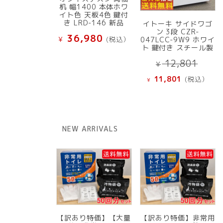
机 幅1400 本体ホワ
イト色 天板4色 鍵付
き LRD-146 新品
イトーキ サイドワゴ
ン 3段 CZR-
36,980
¥
(税込）
047LCC-9W9 ホワイ
ト 鍵付き スチール製
元
12,801
¥
の
現
11,801
(税込）
¥
価
在
格
の
は
価
¥ 12
格
NEW ARRIVALS
で
は
し
¥ 11,801
た。
で
す。
【訳あり特価】【大量
【訳あり特価】非常用