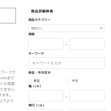
商品詳細検索
商品カテゴリー
価格
～
キーワード
なブースサ
新品・中古区分
5mmまで
新品
中古
トの両面
幅（cm）
りません
きます。
～
以下より
奥行（cm）