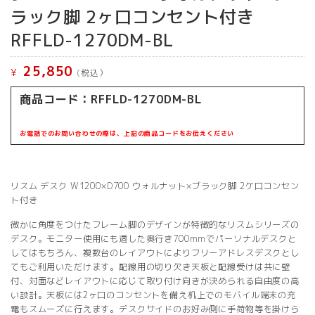
ラック脚 2ヶ口コンセント付き
RFFLD-1270DM-BL
25,850
¥
(税込）
商品コード：RFFLD-1270DM-BL
お電話でのお問い合わせの際は、上記の商品コードをお伝えください
リスム デスク W1200×D700 ウォルナット×ブラック脚 2ケ口コンセン
ト付き
微かに角度をつけたフレーム脚のデザインが特徴的なリスムシリーズの
デスク。モニター使用にも適した奥行き700mmでパーソナルデスクと
してはもちろん、複数台のレイアウトによりフリーアドレスデスクとし
てもご利用いただけます。配線用の切り欠き天板と配線受けは共に壁
付、対面などレイアウトに応じて取り付け向きが決められる自由度の高
い設計。天板には2ヶ口のコンセントを備え机上でのモバイル端末の充
電もスムーズに行えます。デスクサイドのお好み側に手荷物等を掛けら