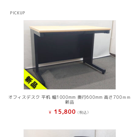
商
の
品
商
PICKUP
品
オフィスデスク 平机 幅1000mm 奥行600mm 高さ700ｍｍ
新品
15,800
¥
(税込）