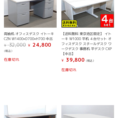
両袖机 オフィスデスク イトーキ
【送料無料 東京地区限定】 イト
CZN W1400×D700×H700 中古
ーキ W1000 平机 ４台セット オ
元
現
フィスデスク スチールデスク ワ
32,000
24,800
¥
¥
の
在
ークデスク 事務机 平デスク CXP
(税込）
価
の
【中古】
格
価
39,800
在庫切れ
¥
(税込）
は
格
¥ 32,000
は
在庫切れ
で
¥ 24,800
し
で
た。
す。