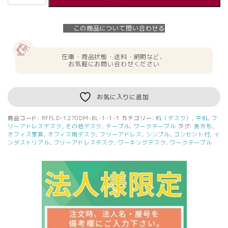
人
様
限
この商品について問い合わせる
定】
送
料
在庫・商品状態・送料・納期など、
無
お気軽にお問い合わせください
料
リ
ス
お気に入りに追加
ム
デ
商品コード:
RFFLD-1270DM-BL-1-1-1
カテゴリー:
机（デスク）
,
平机
,
フ
ス
リーアドレスデスク
,
その他デスク
,
テーブル
,
ワークテーブル
タグ:
長方形
,
ク
オフィス家具
,
オフィス用デスク
,
フリーアドレス
,
シンプル
,
コンセント付
,
イ
ンダストリアル
,
フリーアドレスデスク
,
ワーキングデスク
,
ワークテーブル
W1200×D700
ウ
ォ
ル
ナ
ッ
ト
×
ブ