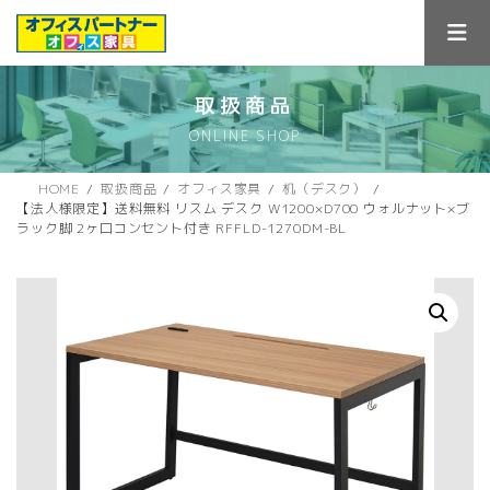
コ
ナ
ン
ビ
テ
ゲ
ン
ー
ツ
シ
取扱商品
へ
ョ
ONLINE SHOP
ス
ン
キ
に
ッ
移
HOME
取扱商品
オフィス家具
机（デスク）
プ
動
【法人様限定】送料無料 リスム デスク W1200×D700 ウォルナット×ブ
ラック脚 2ヶ口コンセント付き RFFLD-1270DM-BL