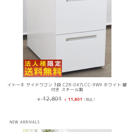
イトーキ サイドワゴン 3段 CZR-047LCC-9W9 ホワイト 鍵
付き スチール製
元
現
12,801
¥
11,801
(税込）
¥
の
在
価
の
格
価
は
格
NEW ARRIVALS
¥ 12,801
は