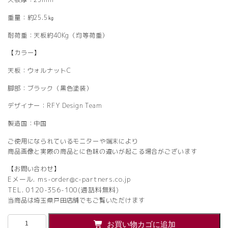
重量：約25.5㎏
耐荷重：天板約40Kg（均等荷重）
【カラー】
天板：ウォルナットC
脚部：ブラック（黒色塗装）
デザイナー：RFY Design Team
製造国：中国
ご使用になられているモニターや端末により
商品画像と実際の商品とに色味の違いが起こる場合がございます
【お問い合わせ】
Eメール. ms-order@c-partners.co.jp
TEL. 0120-356-100(通話料無料)
当商品は埼玉県戸田店舗でもご覧いただけます
【法
お買い物カゴに追加