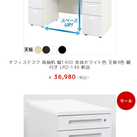
オフィスデスク 両袖机 幅1400 本体ホワイト色 天板4色 鍵
付き LRD-146 新品
36,980
¥
(税込）
セール
販
売
中
の
商
品