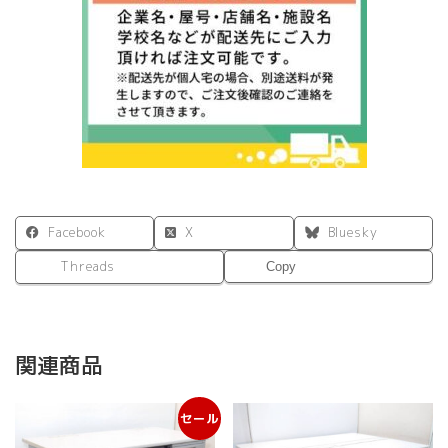
ラ
ッ
ク
脚
2
ヶ
口
コ
ン
セ
ン
Facebook
X
Bluesky
ト
付
Threads
Copy
き
RFFLD-
1270DM-
BL
個
関連商品
セール