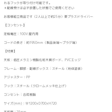
れるフックが取り付け可能です。
＊配線受けは必ず設置した状態でご使用ください
お客様組立商品です（2人以上で約25分）要プラスドライバー
【コンセント】
定格電圧：100V 屋内用
コードの長さ：約1950mm（製品後端～プラグ端）
【材質】
天板：低圧メラミン樹脂化粧木質ボード、PVCエッジ
フレーム・脚部・配線ボックス：スチール（粉体塗装）
アジャスター：PP
フック：スチール（クロームメッキ仕上げ）
コンセント：合成樹脂
サイズ(mm)：W1200xD700xH720
天板厚：25mm