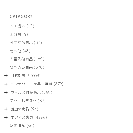
CATAGORY
12
人工樹木
12
個
9
未分類
9
の
個
商
37
おすすめ商品
37
の
品
個
商
48
その他
48
の
品
個
商
169
大量入荷商品
169
の
品
個
商
378
成約済み商品
378
の
品
個
商
668
目的別家具
668
の
品
個
商
879
インテリア・家具・雑貨
879
の
品
個
商
259
ウィルス対策商品
259
の
品
個
商
37
スクールデスク
37
の
品
個
商
94
話題の商品
94
の
品
個
商
4589
オフィス家具
4589
の
品
個
商
56
防災用品
56
の
品
個