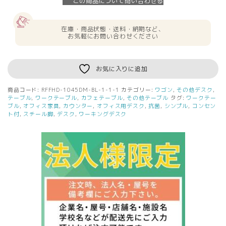
この商品について問い合わせる
定】
送
料
在庫・商品状態・送料・納期など、
無
お気軽にお問い合わせください
料
リ
ス
お気に入りに追加
ム
ハ
商品コード:
RFFHD-1045DM-BL-1-1-1
カテゴリー:
ワゴン
,
その他デスク
,
イ
テーブル
,
ワークテーブル
,
カフェテーブル
,
その他テーブル
タグ:
ワークテー
デ
ブル
,
オフィス家具
,
カウンター
,
オフィス用デスク
,
抗菌
,
シンプル
,
コンセン
ト付
,
スチール脚
,
デスク
,
ワーキングデスク
ス
ク
W1000×D450
ウ
ォ
ル
ナ
ッ
ト
×
ブ
ラ