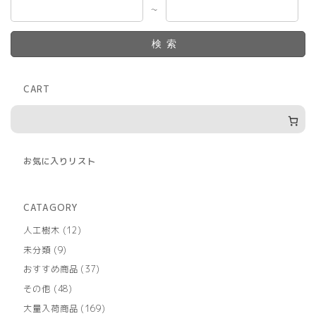
～
検索
CART
お気に入りリスト
CATAGORY
12
人工樹木
12
個
9
未分類
9
の
個
商
37
おすすめ商品
37
の
品
個
商
48
その他
48
の
品
個
商
169
大量入荷商品
169
の