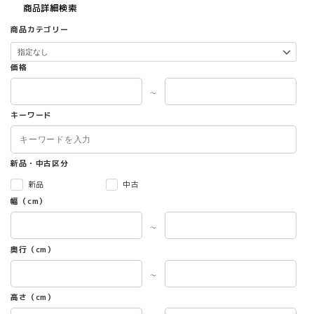
す。
商品詳細検索
オ
商品カテゴリー
プ
シ
ョ
価格
ン
は
～
商
キーワード
品
ペ
ー
ジ
新品・中古区分
か
新品
中古
ら
選
幅（cm）
択
～
で
き
奥行（cm）
ま
す
～
高さ（cm）