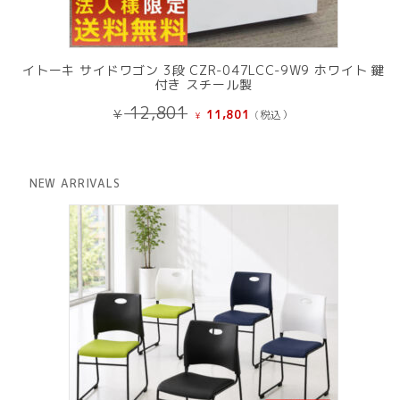
イトーキ サイドワゴン 3段 CZR-047LCC-9W9 ホワイト 鍵
付き スチール製
元
現
12,801
¥
11,801
(税込）
¥
の
在
価
の
格
価
は
格
NEW ARRIVALS
¥ 12,801
は
で
¥ 11,801
し
で
た。
す。