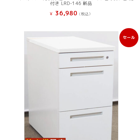
付き LRD-146 新品
36,980
¥
(税込）
セール
販
売
中
の
商
品