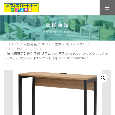
コ
ナ
ン
ビ
テ
ゲ
ン
ー
ツ
シ
取扱商品
へ
ョ
ONLINE SHOP
ス
ン
キ
に
ッ
移
HOME
取扱商品
オフィス家具
机（デスク）
プ
動
ワゴン・脇机
ワゴン
【法人様限定】送料無料 リスム ハイデスク W1000×D450 ウォルナッ
ト×ブラック脚 2ヶ口コンセント付き RFFHD-1045DM-BL