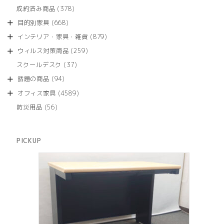
品
個
商
378
成約済み商品
378
の
品
個
商
668
目的別家具
668
の
品
個
商
879
インテリア・家具・雑貨
879
の
品
個
商
259
ウィルス対策商品
259
の
品
個
商
37
スクールデスク
37
の
品
個
商
94
話題の商品
94
の
品
個
商
4589
オフィス家具
4589
の
品
個
商
56
防災用品
56
の
品
個
商
の
品
商
PICKUP
品