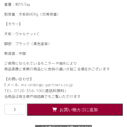
重量：約19.5㎏
耐荷重：天板約40Kg（均等荷重）
【カラー】
天板：ウォルナットC
脚部：ブラック（黒色塗装）
製造国：中国
ご使用になられているモニターや端末により
商品画像と実際の商品とに色味の違いが起こる場合がございます
【お問い合わせ】
Eメール. ms-order@c-partners.co.jp
TEL. 0120-356-100(通話料無料)
当商品は埼玉県戸田店舗でもご覧いただけます
【法
お買い物カゴに追加
人
様
限