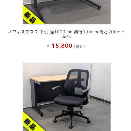
オフィスデスク 平机 幅1000mm 奥行600mm 高さ700ｍｍ
新品
15,800
¥
(税込）