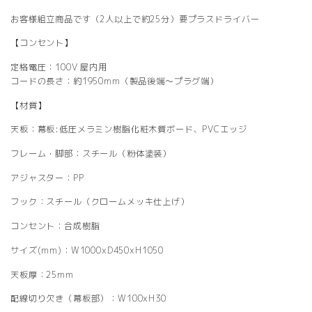
お客様組立商品です（2人以上で約25分）要プラスドライバー
【コンセント】
定格電圧：100V 屋内用
コードの長さ：約1950mm（製品後端～プラグ端）
【材質】
天板：幕板:低圧メラミン樹脂化粧木質ボード、PVCエッジ
フレーム・脚部：スチール（粉体塗装）
アジャスター：PP
フック：スチール（クロームメッキ仕上げ）
コンセント：合成樹脂
サイズ(mm)：W1000xD450xH1050
天板厚：25mm
配線切り欠き（幕板部）：W100xH30