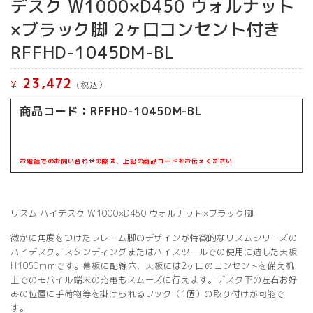
デスク W1000×D450 ウォルナット
×ブラック脚 2ヶ口コンセント付き
RFFHD-1045DM-BL
23,472
¥
(税込）
商品コード：RFFHD-1045DM-BL
お電話でのお問い合わせの際は、上記の商品コードをお伝えください
リスム ハイデスク W1000×D450 ウォルナット×ブラック脚
微かに角度をつけたフレーム脚のデザインが特徴的なリスムシリーズの
ハイデスク。スタンディングまたはハイスツールでの使用に適した天板
H1050mmです。幕板に配線穴、天板には2ヶ口のコンセントを備え机
上でのモバイル端末の充電もスムーズに行えます。デスク下の左右お好
みの位置に手荷物等を掛けられるフック（1個）の取り付けが可能で
す。