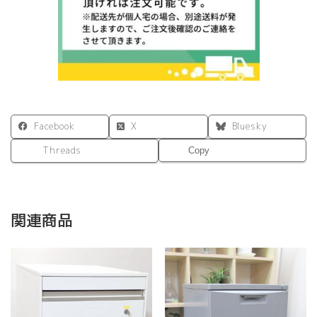
ッ
ク
脚
2
ヶ
口
コ
ン
Facebook
X
Bluesky
セ
ン
Threads
Copy
ト
付
き
RFFHD-
1045DM-
関連商品
BL
個