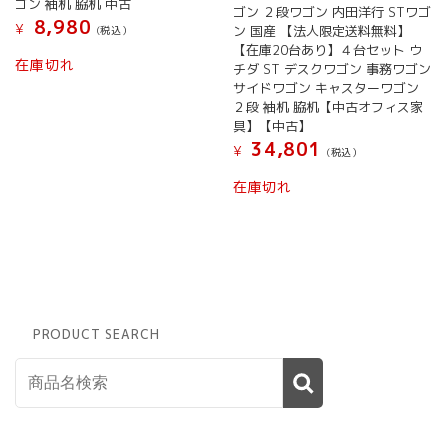
ゴン 袖机 脇机 中古
ゴン ２段ワゴン 内田洋行 STワゴ
8,980
¥
ン 国産 【法人限定送料無料】
(税込）
【在庫20台あり】４台セット ウ
こ
在庫切れ
チダ ST デスクワゴン 事務ワゴン
の
サイドワゴン キャスターワゴン
商
２段 袖机 脇机【中古オフィス家
品
具】【中古】
に
34,801
¥
(税込）
は
複
在庫切れ
数
の
バ
リ
エ
ー
シ
PRODUCT SEARCH
ョ
ン
が
あ
り
ま