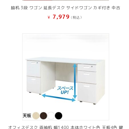
脇机 3段 ワゴン 延長デスク サイドワゴン カギ付き 中古
7,979
¥
(税込）
オフィスデスク 両袖机 幅1400 本体ホワイト色 天板4色 鍵