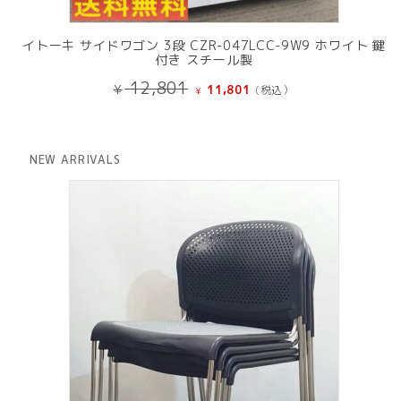
イトーキ サイドワゴン 3段 CZR-047LCC-9W9 ホワイト 鍵
付き スチール製
元
現
12,801
¥
11,801
(税込）
¥
の
在
価
の
格
価
は
格
NEW ARRIVALS
¥ 12,801
は
で
¥ 11,801
し
で
た。
す。