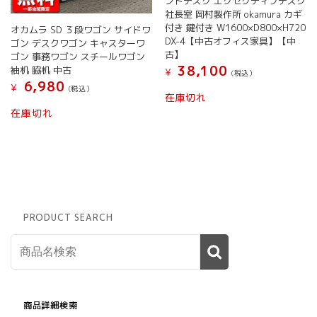
ントデスク エグゼクティブデスク
社長室 岡村製作所 okamura カギ
付き 鍵付き W1600×D800×H720
オカムラ SD ３段ワゴン サイドワ
DX-4【中古オフィス家具】【中
ゴン デスクワゴン キャスターワ
古】
ゴン 事務ワゴン スチールワゴン
38,100
袖机 脇机 中古
¥
(税込）
6,980
¥
(税込）
在庫切れ
こ
在庫切れ
の
商
品
に
は
複
数
PRODUCT SEARCH
の
バ
リ
エ
ー
シ
ョ
商品詳細検索