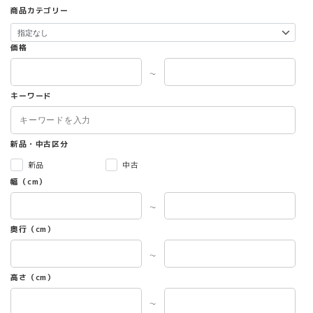
ン
商品カテゴリー
が
あ
り
価格
ま
す。
～
オ
キーワード
プ
シ
ョ
ン
新品・中古区分
は
新品
中古
商
幅（cm）
品
ペ
～
ー
ジ
奥行（cm）
か
ら
～
選
高さ（cm）
択
で
～
き