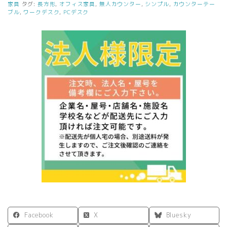
タ
家具
タグ:
長方形
,
オフィス家具
,
無人カウンター
,
シンプル
,
カウンターテー
ブル
,
ワークデスク
,
PCデスク
ー
収
納
ナ
チ
ュ
ラ
ル
個
Facebook
X
Bluesky