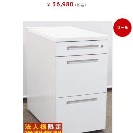
36,980
¥
(税込）
セール
販
売
中
の
商
品