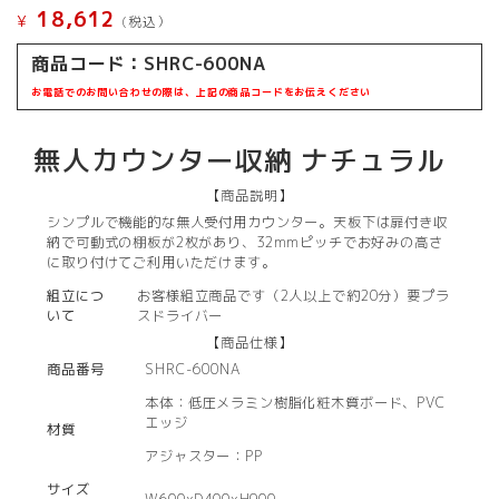
18,612
¥
(税込）
商品コード：
SHRC-600NA
お電話でのお問い合わせの際は、上記の商品コードをお伝えください
無人カウンター収納 ナチュラル
【商品説明】
シンプルで機能的な無人受付用カウンター。天板下は扉付き収
納で可動式の棚板が2枚があり、32mmピッチでお好みの高さ
に取り付けてご利用いただけます。
組立につ
お客様組立商品です（2人以上で約20分）要プラ
いて
スドライバー
【商品仕様】
商品番号
SHRC-600NA
本体：低圧メラミン樹脂化粧木質ボード、PVC
エッジ
材質
アジャスター：PP
サイズ