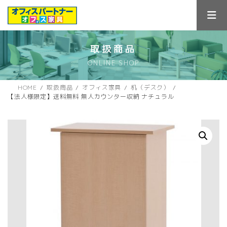
コ
ナ
ン
ビ
テ
ゲ
ン
ー
ツ
シ
取扱商品
へ
ョ
ONLINE SHOP
ス
ン
キ
に
ッ
移
HOME
取扱商品
オフィス家具
机（デスク）
プ
動
【法人様限定】送料無料 無人カウンター収納 ナチュラル