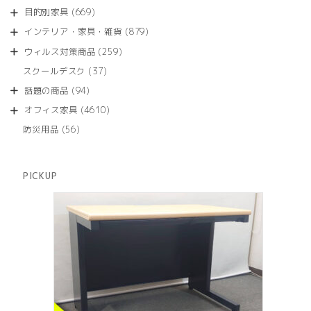
品
個
商
669
目的別家具
669
の
品
個
商
879
インテリア・家具・雑貨
879
の
品
個
商
259
ウィルス対策商品
259
の
品
個
商
37
スクールデスク
37
の
品
個
商
94
話題の商品
94
の
品
個
商
4610
オフィス家具
4610
の
品
個
商
56
防災用品
56
の
品
個
商
の
品
商
PICKUP
品