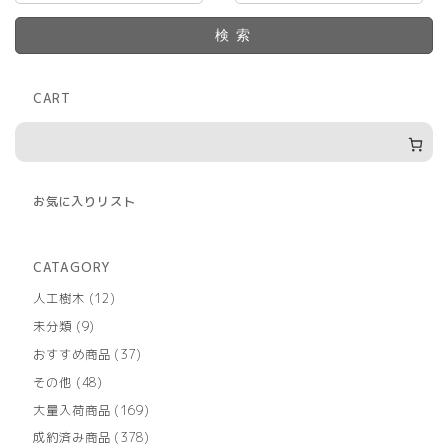
ま
す
検索
CART
お気に入りリスト
CATAGORY
12
人工樹木
12
個
9
未分類
9
の
個
商
37
おすすめ商品
37
の
品
個
商
48
その他
48
の
品
個
商
169
大量入荷商品
169
の
品
個
商
378
成約済み商品
378
の