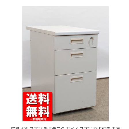
脇机 3段 ワゴン 延長デスク サイドワゴン カギ付き 中古