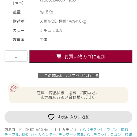
W600xD400xH900
(mm)
重量
約18Kg
耐荷重
天板約20, 棚板1枚約10kg
カラー
ナチュラルA
製造国
中国
【法
お買い物カゴに追加
人
様
限
この商品について問い合わせる
定】
送
料
在庫・商品状態・送料・納期など、
無
お気軽にお問い合わせください
料
無
人
お気に入りに追加
カ
ウ
商品コード:
SHRC-600NA-1-1-1
カテゴリー:
机（デスク）
,
ワゴン・脇机
,
ン
テーブル
,
棚板
,
ハイカウンター
,
テレワーク家具
,
机（デスク）
,
ワゴン・収納