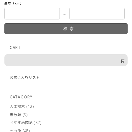
高さ（cm）
～
検索
CART
お気に入りリスト
CATAGORY
12
人工樹木
12
個
9
未分類
9
の
個
商
37
おすすめ商品
37
の
品
個
商
48
その他
48