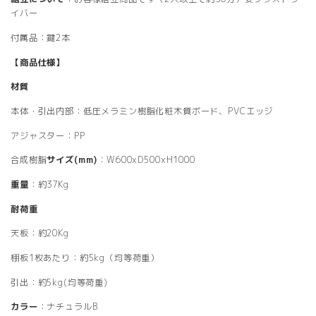
イバー
付属品：鍵2本
【商品仕様】
材質
本体・引出内部：低圧メラミン樹脂化粧木質ボード、PVCエッジ
アジャスター：PP
合成樹脂
サイズ(mm)
：W600xD500xH1000
重量
：約37Kg
耐荷重
天板：約20Kg
棚板1枚あたり：約5kg（均等荷重）
引出：約5kg(均等荷重)
カラー
：ナチュラルB