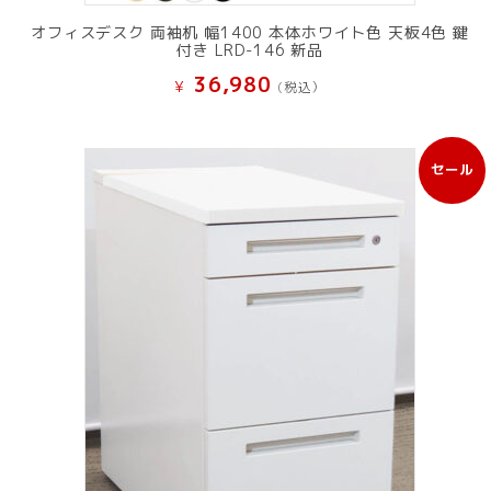
オフィスデスク 両袖机 幅1400 本体ホワイト色 天板4色 鍵
付き LRD-146 新品
36,980
¥
(税込）
セール
販
売
中
の
商
品