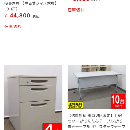
役員家具 【中古オフィス家具】
こ
【中古】
在庫切れ
の
44,800
¥
(税込）
商
品
在庫切れ
に
は
複
数
の
バ
リ
エ
ー
シ
ョ
ン
が
あ
り
【送料無料 東京地区限定】10台
ま
セット 折りたたみテーブル 折り
す。
畳みテーブル 平行スタックテーブ
オ