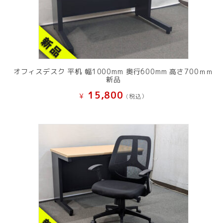
オフィスデスク 平机 幅1000mm 奥行600mm 高さ700ｍｍ
新品
15,800
¥
(税込）