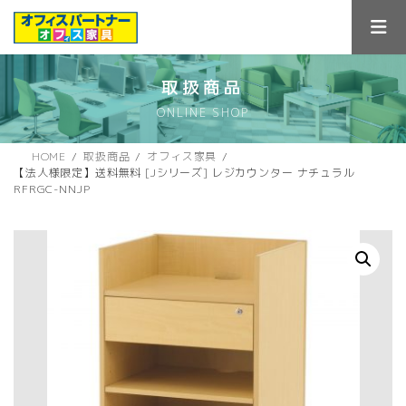
コ
ナ
ン
ビ
テ
ゲ
ン
ー
ツ
シ
取扱商品
へ
ョ
ONLINE SHOP
ス
ン
キ
に
ッ
移
HOME
取扱商品
オフィス家具
プ
動
【法人様限定】送料無料 [Jシリーズ] レジカウンター ナチュラル
RFRGC-NNJP