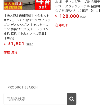
ル ミーティングテーブル 会議テ
プ
ーブル スタックテーブル 会議机
シ
ウチダ SPシリーズ 国産 【中古】
ョ
128,000
【法人限定送料無料】４台セット
¥
(税込）
ン
オカムラ SD ３段ワゴン サイドワ
は
ゴン デスクワゴン キャスターワ
在庫切れ
商
ゴン 事務ワゴン スチールワゴン
品
袖机 脇机【中古オフィス家具】
ペ
【中古】
ー
31,801
¥
(税込）
ジ
か
在庫切れ
ら
選
択
で
き
ま
す
PRODUCT SEARCH