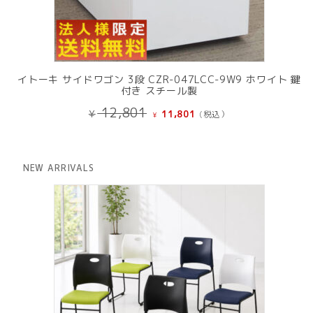
イトーキ サイドワゴン 3段 CZR-047LCC-9W9 ホワイト 鍵
付き スチール製
元
現
12,801
¥
11,801
(税込）
¥
の
在
価
の
格
価
は
格
NEW ARRIVALS
¥ 12,801
は
で
¥ 11,801
し
で
た。
す。