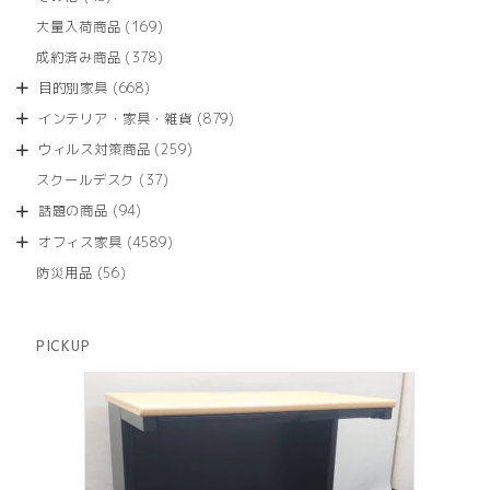
の
品
個
商
169
大量入荷商品
169
の
品
個
商
378
成約済み商品
378
の
品
個
商
668
目的別家具
668
の
品
個
商
879
インテリア・家具・雑貨
879
の
品
個
商
259
ウィルス対策商品
259
の
品
個
商
37
スクールデスク
37
の
品
個
商
94
話題の商品
94
の
品
個
商
4589
オフィス家具
4589
の
品
個
商
56
防災用品
56
の
品
個
商
の
品
商
PICKUP
品