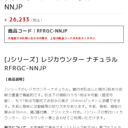
NNJP
26,233
¥
(税込）
商品コード：RFRGC-NNJP
お電話でのお問い合わせの際は、上記の商品コードをお伝えください
[Jシリーズ] レジカウンター ナチュラル
RFRGC-NNJP
【商品説明】
Jシリーズのレジカウンターナチュラル。鍵付き引出しと棚が2段あり収
納力豊富で機能的です。引出下の棚板のうち1枚は半可動（固定可
能）、もう1枚は可動式でお好みの高さ（64mmピッチ）に設置できま
す。天板と棚板には配線用の切り欠きがあります。天板、側板、棚板の
厚みは18mm、鍵2個付属、アジャスター付き。Jシリーズの受付ハイカ
ウンター、ローカウンター等と合わせてご利用いただけます。
組立について
：お客様組立商品です（2人以上で約30分）要プラスドラ