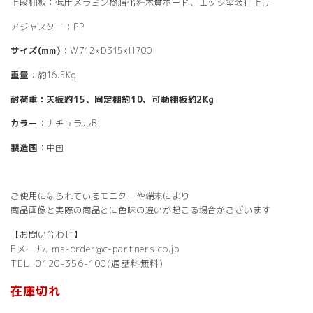
上段棚板：低圧メラミン樹脂化粧木質ボード、エッジ塗装仕上げ
アジャスター：PP
サイズ(mm)
：W712xD315xH700
重量
：約16.5Kg
耐荷重：天板約15、固定棚約10、可動棚板約2Kg
カラー
：ナチュラルB
製造国
：中国
ご使用になられているモニターや端末により
商品画像と実際の商品とに色味の違いが起こる場合がございます
【お問い合わせ】
Eメール. ms-order@c-partners.co.jp
TEL. 0120-356-100(通話料無料)
在庫切れ