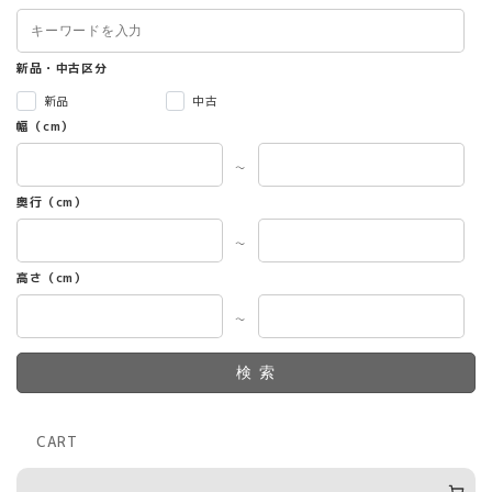
新品・中古区分
新品
中古
幅（cm）
～
奥行（cm）
～
高さ（cm）
～
検索
CART