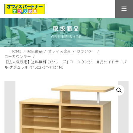
コ
ナ
ン
ビ
テ
ゲ
ン
ー
ツ
シ
取扱商品
へ
ョ
ONLINE SHOP
ス
ン
キ
に
ッ
移
HOME
取扱商品
オフィス家具
カウンター
プ
動
ローカウンター
【法人様限定】送料無料 [Jシリーズ] ローカウンターⅡ用サイドテーブ
ル ナチュラル RFLC2-ST-7131NJ