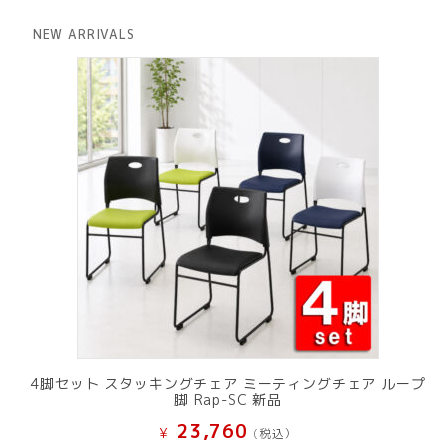
格
価
は
格
NEW ARRIVALS
¥ 12,801
は
で
¥ 11,801
し
で
た。
す。
4脚セット スタッキングチェア ミーティングチェア ループ
脚 Rap-SC 新品
23,760
¥
(税込）