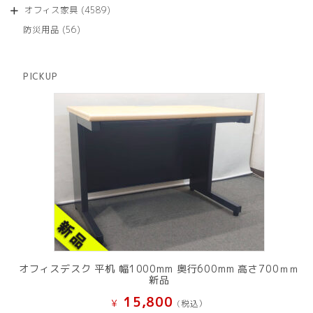
品
個
商
4589
オフィス家具
4589
の
品
個
商
56
防災用品
56
の
品
個
商
の
品
商
PICKUP
品
オフィスデスク 平机 幅1000mm 奥行600mm 高さ700ｍｍ
新品
15,800
¥
(税込）