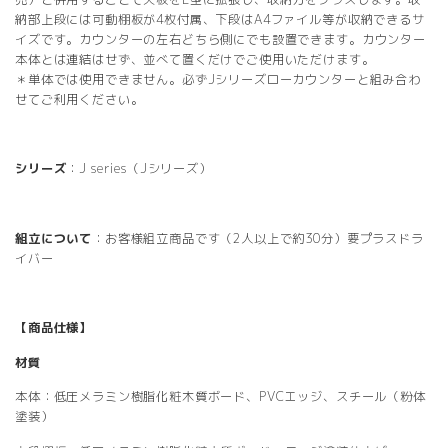
納部上段には可動棚板が4枚付属、下段はA4ファイル等が収納できるサ
イズです。カウンターの左右どちら側にでも設置できます。カウンター
本体とは連結はせず、並べて置くだけでご使用いただけます。
＊単体では使用できません。必ずJシリーズローカウンターと組み合わ
せてご利用ください。
シリーズ
：J series（Jシリーズ）
組立について
：お客様組立商品です（2人以上で約30分）要プラスドラ
イバー
【商品仕様】
材質
本体：低圧メラミン樹脂化粧木質ボード、PVCエッジ、スチール（粉体
塗装）