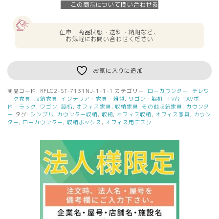
この商品について問い合わせる
在庫・商品状態・送料・納期など、
お気軽にお問い合わせください
お気に入りに追加
商品コード:
RFLC2-ST-7131NJ-1-1-1
カテゴリー:
ローカウンター
,
テレワ
ーク家具
,
収納家具
,
インテリア・家具・雑貨
,
ワゴン・脇机
,
TV台・AVボー
ド・ラック
,
ワゴン
,
脇机
,
オフィス家具
,
収納家具
,
その他収納家具
,
カウンタ
ー
タグ:
シンプル
,
カウンター収納
,
収納
,
オフィス収納
,
オフィス家具
,
カウン
ター
,
ローカウンター
,
収納ボックス
,
オフィス用デスク