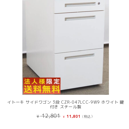
の
商
品
イトーキ サイドワゴン 3段 CZR-047LCC-9W9 ホワイト 鍵
付き スチール製
元
現
12,801
¥
11,801
(税込）
¥
の
在
価
の