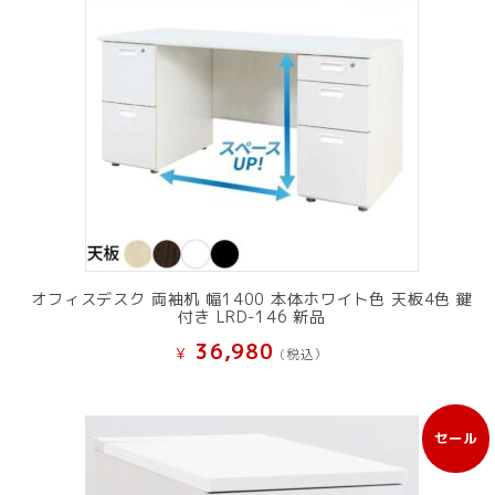
オフィスデスク 両袖机 幅1400 本体ホワイト色 天板4色 鍵
付き LRD-146 新品
36,980
¥
(税込）
セール
販
売
中