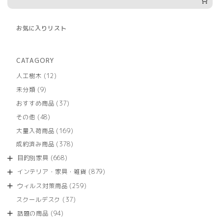
お気に入りリスト
CATAGORY
12
人工樹木
12
個
9
未分類
9
の
個
商
37
おすすめ商品
37
の
品
個
商
48
その他
48
の
品
個
商
169
大量入荷商品
169
の
品
個
商
378
成約済み商品
378
の
品
個
商
668
目的別家具
668
の
品
個
商
879
インテリア・家具・雑貨
879
の
品
個
商
259
ウィルス対策商品
259
の
品
個
商
37
スクールデスク
37
の
品
個
商
94
話題の商品
94
の