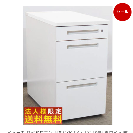
セール
販
売
中
の
商
品
イトーキ サイドワゴン 3段 CZR-047LCC-9W9 ホワイト 鍵