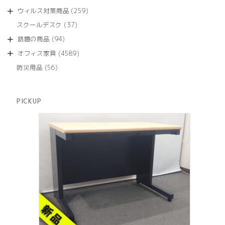
の
品
個
商
259
ウィルス対策商品
259
の
品
個
商
37
スクールデスク
37
の
品
個
商
94
話題の商品
94
の
品
個
商
4589
オフィス家具
4589
の
品
個
商
56
防災用品
56
の
品
個
商
の
品
商
PICKUP
品