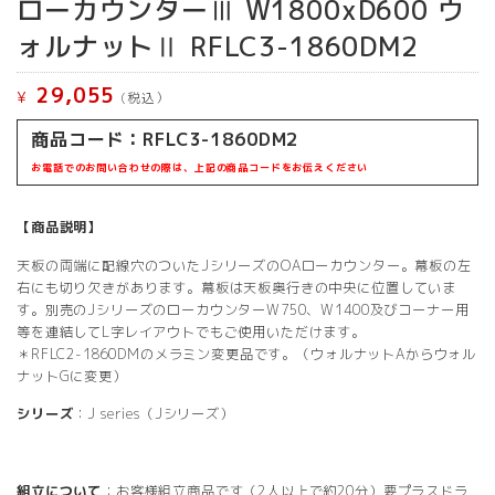
ローカウンターⅢ W1800xD600 ウ
ォルナットⅡ RFLC3-1860DM2
29,055
¥
(税込）
商品コード：
RFLC3-1860DM2
お電話でのお問い合わせの際は、上記の商品コードをお伝えください
【商品説明】
天板の両端に配線穴のついたJシリーズのOAローカウンター。幕板の左
右にも切り欠きがあります。幕板は天板奥行きの中央に位置していま
す。別売のJシリーズのローカウンターW750、W1400及びコーナー用
等を連結してL字レイアウトでもご使用いただけます。
＊RFLC2-1860DMのメラミン変更品です。（ウォルナットAからウォル
ナットGに変更）
シリーズ
：J series（Jシリーズ）
組立について
：お客様組立商品です（2人以上で約20分）要プラスドラ