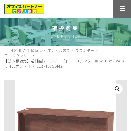
コ
ナ
ン
ビ
テ
ゲ
ン
ー
ツ
シ
取扱商品
へ
ョ
ONLINE SHOP
ス
ン
キ
に
ッ
移
HOME
取扱商品
オフィス家具
カウンター
プ
動
ローカウンター
【法人様限定】送料無料 [Jシリーズ] ローカウンターⅢ W1800xD600
ウォルナットⅡ RFLC3-1860DM2