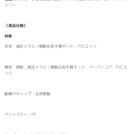
イバー
【商品仕様】
材質
本体：低圧メラミン樹脂化粧木質ボード、PVCエッジ
幕板・側板：低圧メラミン樹脂化粧木質ボード、ペーパーコア、PVCエ
ッジ
配線穴キャップ：合成樹脂
アジャスター：PP