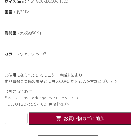
サイズ(mm)
：W1800xD600xH700
重量
：約35Kg
耐荷重
：天板約50Kg
カラー
：ウォルナットG
ご使用になられているモニターや端末により
商品画像と実際の商品とに色味の違いが起こる場合がございます
【お問い合わせ】
Eメール. ms-order@c-partners.co.jp
TEL. 0120-356-100(通話料無料)
【法
お買い物カゴに追加
人
様
限