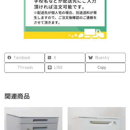
ナ
ッ
ト
Ⅱ
RFLC3-
1860DM2
個
Facebook
X
Bluesky
Threads
LINE
Copy
関連商品