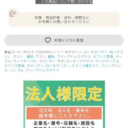
この商品について問い合わせる
定】
送
料
在庫・商品状態・送料・納期など、
無
お気軽にお問い合わせください
料
[J
シ
お気に入りに追加
リ
ー
商品コード:
RFLC3-1860DM2-1-1-1
カテゴリー:
ローカウンター
,
机（デス
ズ]
ク）
,
ワゴン・脇机
,
ワゴン
,
脇机
,
フリーアドレスデスク
,
オフィス家具
,
テー
ロ
ブル
,
ワークテーブル
,
カウンター
タグ:
ワーキングデスク
,
ワークテーブル
,
オフィス家具
,
カウンター
,
ローカウンター
,
オフィス用デスク
,
フリーアドレ
ー
ス
,
シンプル
,
フリーアドレスデスク
カ
ウ
ン
タ
ー
Ⅲ
W1800xD600
ウ
ォ
ル