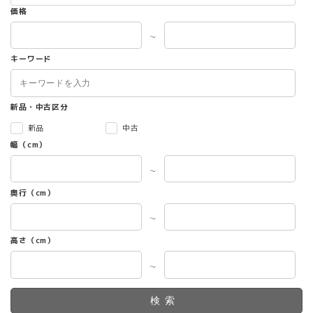
価格
～
キーワード
新品・中古区分
新品
中古
幅（cm）
～
奥行（cm）
～
高さ（cm）
～
検索