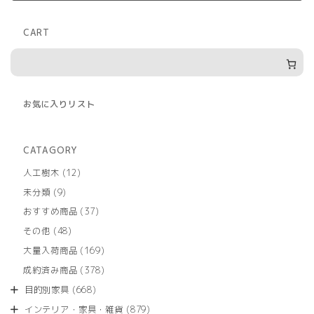
CART
お気に入りリスト
CATAGORY
12
人工樹木
12
個
9
未分類
9
の
個
商
37
おすすめ商品
37
の
品
個
商
48
その他
48
の
品
個
商
169
大量入荷商品
169
の
品
個
商
378
成約済み商品
378
の
品
個
商
668
目的別家具
668
の
品
個
商
879
インテリア・家具・雑貨
879