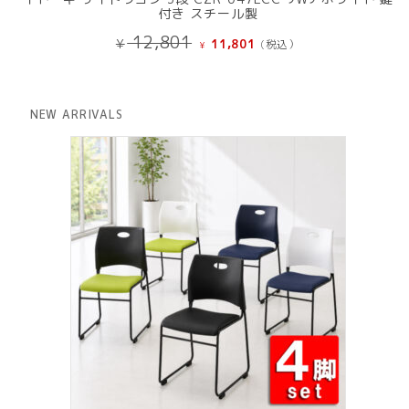
付き スチール製
元
現
12,801
¥
11,801
(税込）
¥
の
在
価
の
格
価
は
格
NEW ARRIVALS
¥ 12,801
は
で
¥ 11,801
し
で
た。
す。