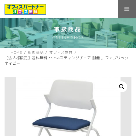
コ
ナ
ン
ビ
テ
ゲ
ン
ー
ツ
シ
取扱商品
へ
ョ
ONLINE SHOP
ス
ン
キ
に
ッ
移
HOME
取扱商品
オフィス家具
プ
動
【法人様限定】送料無料 *SYネスティングチェア 肘無し ファブリック
ネイビー