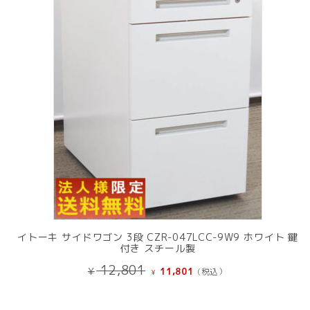
商
品
イトーキ サイドワゴン 3段 CZR-047LCC-9W9 ホワイト 鍵
付き スチール製
元
現
12,801
¥
11,801
(税込）
¥
の
在
価
の
格
価