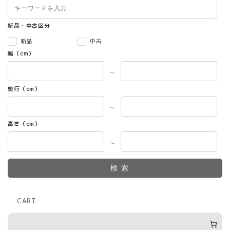
新品・中古区分
新品
中古
幅（cm）
～
奥行（cm）
～
高さ（cm）
～
検索
CART