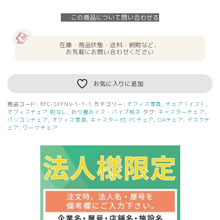
様
限
この商品について問い合わせる
定】
送
料
在庫・商品状態・送料・納期など、
無
お気軽にお問い合わせください
料
*SY
ネ
お気に入りに追加
ス
テ
商品コード:
RFC-SYFNV-1-1-1
カテゴリー:
オフィス家具
,
チェア（イス）
,
ィ
オフィスチェア 肘なし
,
折り畳みイス・パイプ椅子
タグ:
キャスターチェア
,
ン
パソコンチェア
,
オフィス家具
,
キャスター付
,
PCチェア
,
OAチェア
,
デスクチ
ェア
,
ワークチェア
グ
チ
ェ
ア
肘
無
し
フ
ァ
ブ