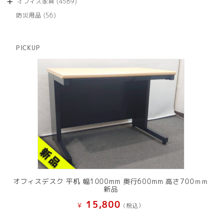
4589
オフィス家具
4589
の
品
個
商
56
防災用品
56
の
品
個
商
の
品
商
PICKUP
品
オフィスデスク 平机 幅1000mm 奥行600mm 高さ700ｍｍ
新品
15,800
¥
(税込）