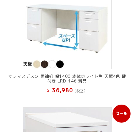
オフィスデスク 両袖机 幅1400 本体ホワイト色 天板4色 鍵
付き LRD-146 新品
36,980
¥
(税込）
セール
販
売
中
の