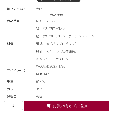
組立について
完成品
【商品仕様】
商品番号
RFC-SYFNV
背：ポリプロピレン
座：ポリプロピレン、ウレタンフォーム
材質
張地：布（ポリプロピレン）
脚部：スチール（粉体塗装）
キャスター：ナイロン
W609xD502xH785
サイズ(mm)
座面H475
重量
約7Kg
カラー
ネイビー
製造国
台湾
【法
お買い物カゴに追加
人