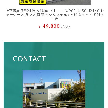
上下書庫 3列21段 A4対応 イトーキ W900 H450 H2140 レ
ターケース ガラス 両開き クリスタルキャビネット カギ付き
中古
49,800
¥
(税込）
CONTACT