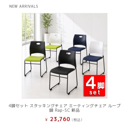
は
格
NEW ARRIVALS
¥ 12,801
は
で
¥ 11,801
し
で
た。
す。
4脚セット スタッキングチェア ミーティングチェア ループ
脚 Rap-SC 新品
23,760
¥
(税込）