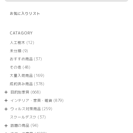
お気に入りリスト
CATAGORY
12
人工樹木
12
個
9
未分類
9
の
個
商
37
おすすめ商品
37
の
品
個
商
48
その他
48
の
品
個
商
169
大量入荷商品
169
の
品
個
商
378
成約済み商品
378
の
品
個
商
668
目的別家具
668
の
品
個
商
879
インテリア・家具・雑貨
879
の
品
個
商
259
ウィルス対策商品
259
の
品
個
商
37
スクールデスク
37
の
品
個
商
94
話題の商品
94
の
品
個
商