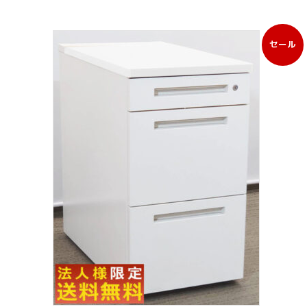
セール
販
売
中
の
商
品