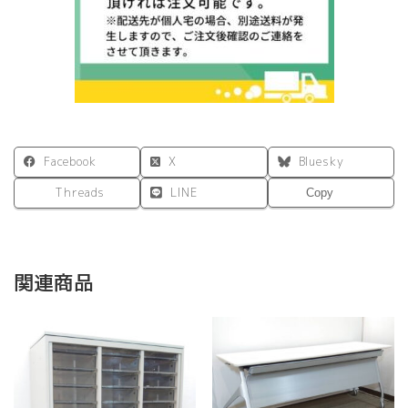
ァ
ブ
リ
ッ
ク
ラ
テ
ベ
Facebook
X
Bluesky
ー
ジ
Threads
LINE
Copy
ュ
個
関連商品