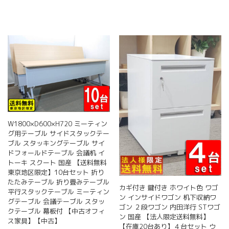
W1800×D600×H720 ミーティン
グ用テーブル サイドスタックテー
ブル スタッキングテーブル サイ
ドフォールドテーブル 会議机 イ
トーキ スクート 国産 【送料無料
東京地区限定】10台セット 折り
たたみテーブル 折り畳みテーブル
カギ付き 鍵付き ホワイト色 ワゴ
平行スタックテーブル ミーティン
ン インサイドワゴン 机下収納ワ
グテーブル 会議テーブル スタッ
ゴン ２段ワゴン 内田洋行 STワゴ
クテーブル 幕板付 【中古オフィ
ン 国産 【法人限定送料無料】
ス家具】【中古】
【在庫20台あり】４台セット ウ