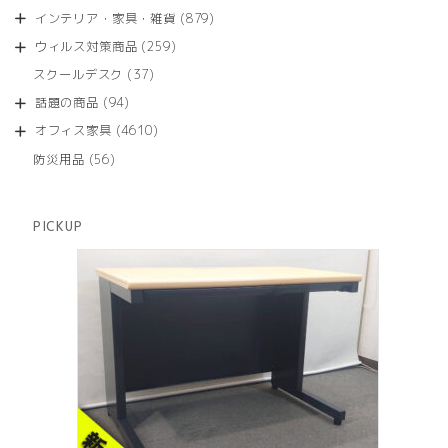
品
個
商
879
インテリア・家具・雑貨
879
の
品
個
商
259
ウィルス対策商品
259
の
品
個
商
37
スクールデスク
37
の
品
個
商
94
話題の商品
94
の
品
個
商
4610
オフィス家具
4610
の
品
個
商
56
防災用品
56
の
品
個
商
の
品
商
PICKUP
品