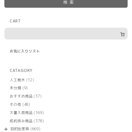
検索
CART
お気に入りリスト
CATAGORY
12
人工樹木
12
個
9
未分類
9
の
個
商
37
おすすめ商品
37
の
品
個
商
48
その他
48
の
品
個
商
169
大量入荷商品
169
の
品
個
商
378
成約済み商品
378
の
品
個
商
669
目的別家具
669
の