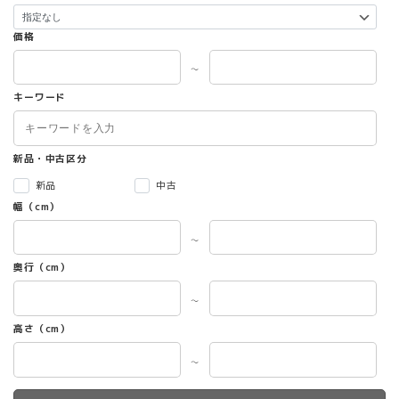
価格
～
キーワード
新品・中古区分
新品
中古
幅（cm）
～
奥行（cm）
～
高さ（cm）
～