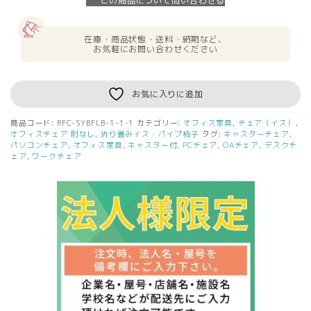
この商品について問い合わせる
定】
送
料
在庫・商品状態・送料・納期など、
無
お気軽にお問い合わせください
料
*SY
ネ
お気に入りに追加
ス
テ
商品コード:
RFC-SYBFLB-1-1-1
カテゴリー:
オフィス家具
,
チェア（イス）
,
ィ
オフィスチェア 肘なし
,
折り畳みイス・パイプ椅子
タグ:
キャスターチェア
,
ン
パソコンチェア
,
オフィス家具
,
キャスター付
,
PCチェア
,
OAチェア
,
デスクチ
ェア
,
ワークチェア
グ
チ
ェ
ア
ブ
ラ
ッ
ク
肘
無
し
フ