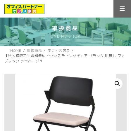
コ
ナ
ン
ビ
テ
ゲ
ン
ー
ツ
シ
取扱商品
へ
ョ
ONLINE SHOP
ス
ン
キ
に
ッ
移
HOME
取扱商品
オフィス家具
プ
動
【法人様限定】送料無料 *SYネスティングチェア ブラック 肘無し ファ
ブリック ラテベージュ