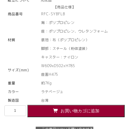
組立について
完成品
【商品仕様】
商品番号
RFC-SYBFLB
背：ポリプロピレン
座：ポリプロピレン、ウレタンフォーム
材質
張地：布（ポリプロピレン）
脚部：スチール（粉体塗装）
キャスター：ナイロン
W609xD502xH785
サイズ(mm)
座面H475
重量
約7Kg
カラー
ラテベージュ
製造国
台湾
【法
お買い物カゴに追加
人
様
限