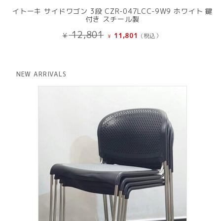
イトーキ サイドワゴン 3段 CZR-047LCC-9W9 ホワイト 鍵
付き スチール製
元
現
12,801
¥
11,801
(税込）
¥
の
在
価
の
格
価
は
格
NEW ARRIVALS
¥ 12,801
は
で
¥ 11,801
し
で
た。
す。