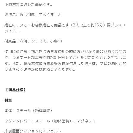
予防対策に適した商品です。
※掲示用紙は付属しておりません
組立について：お客様組立て商品です（2人以上で約15分）要プラスド
ライバー
付属品：六角レンチ（大、小各1）
使用時の注意：掲示物は消毒液使用の際に液がかかる場合がありますの
で、ラミネート加工等で防水処理をしてご利用いただくことを推奨しま
す。また、製品本体に消毒液等液体が付着した場合は、サビの原因とな
りますので速やかに拭き取ってください。
【商品仕様】
材質
本体：スチール（粉体塗装）
マグネットバー：スチール（粉体塗装）、マグネット
床設置面クッション材：フェルト