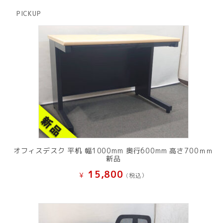
品
商
PICKUP
品
オフィスデスク 平机 幅1000mm 奥行600mm 高さ700ｍｍ
新品
15,800
¥
(税込）