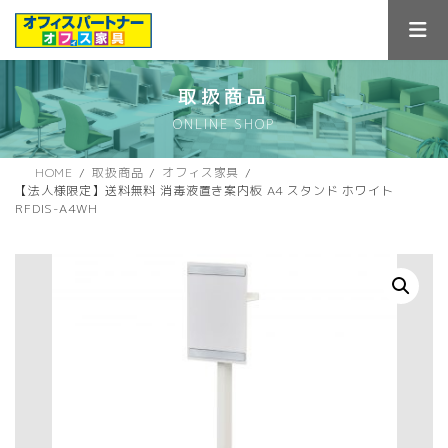
コ
ナ
ン
ビ
テ
ゲ
ン
ー
ツ
シ
取扱商品
へ
ョ
ONLINE SHOP
ス
ン
キ
に
ッ
移
HOME
取扱商品
オフィス家具
プ
動
【法人様限定】送料無料 消毒液置き案内板 A4 スタンド ホワイト
RFDIS-A4WH