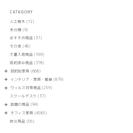
CATAGORY
12
人工樹木
12
個
9
未分類
9
の
個
商
37
おすすめ商品
37
の
品
個
商
48
その他
48
の
品
個
商
169
大量入荷商品
169
の
品
個
商
378
成約済み商品
378
の
品
個
商
668
目的別家具
668
の
品
個
商
879
インテリア・家具・雑貨
879
の
品
個
商
259
ウィルス対策商品
259
の
品
個
商
37
スクールデスク
37
の
品
個
商
94
話題の商品
94
の
品
個
商
4585
オフィス家具
4585
の
品
個
商
56
防災用品
56
の
品
個
商
の