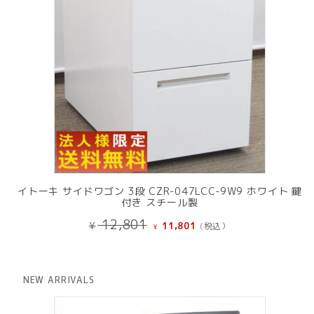
イトーキ サイドワゴン 3段 CZR-047LCC-9W9 ホワイト 鍵
付き スチール製
元
現
12,801
¥
11,801
(税込）
¥
の
在
価
の
格
価
は
格
NEW ARRIVALS
¥ 12,801
は
で
¥ 11,801