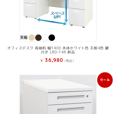
オフィスデスク 両袖机 幅1400 本体ホワイト色 天板4色 鍵
付き LRD-146 新品
36,980
¥
(税込）
セール
販
売
中
の
商
品