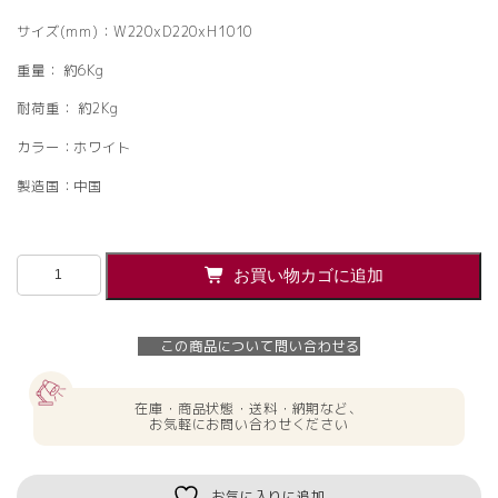
サイズ(mm)：W220xD220xH1010
重量： 約6Kg
耐荷重： 約2Kg
カラー：ホワイト
製造国：中国
【法
お買い物カゴに追加
人
様
限
この商品について問い合わせる
定】
送
料
在庫・商品状態・送料・納期など、
無
お気軽にお問い合わせください
料
消
毒
お気に入りに追加