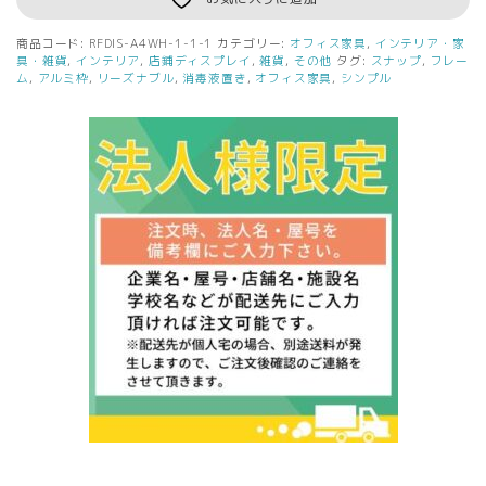
液
置
商品コード:
RFDIS-A4WH-1-1-1
カテゴリー:
オフィス家具
,
インテリア・家
き
具・雑貨
,
インテリア
,
店鋪ディスプレイ
,
雑貨
,
その他
タグ:
スナップ
,
フレー
案
ム
,
アルミ枠
,
リーズナブル
,
消毒液置き
,
オフィス家具
,
シンプル
内
板
A4
ス
タ
ン
ド
ホ
ワ
イ
ト
RFDIS-
A4WH
個