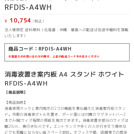
RFDIS-A4WH
10,754
¥
(税込）
法人様限定 送料無料（北海道・沖縄・離島への配送は別途中継料を頂戴
いたします）
商品コード：RFDIS-A4WH
お電話でのお問い合わせの際は、上記の商品コードをお伝えください
消毒液置き案内板 A4 スタンド ホワイト
RFDIS-A4WH
【商品説明】
【商品説明】
消毒液用ラックと案内掲示の2つの機能を兼ね備えた消毒案内板スタン
ド。市販の消毒液ボトルを置き、ボード面には付属のマグネットバー2
本でA4縦サイズ程度の用紙を掲示できます。消毒液置き部分のサイズは
幅20cm、奥行き8cmです。エントランスや多くの人が行き交う場所な
どでも邪魔にならない省スペース設計。オフィスや塾、店舗等での感染