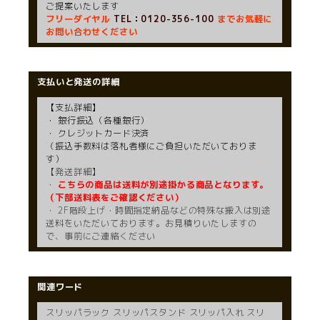
ご提案いたします
フリーダイヤル
TEL：0120-356-100
までお気軽に
お問い合わせください
支払いと発送の詳細
【支払詳細】
・ 銀行振込（各種銀行）
・ クレジットカード決済
（振込手数料は落札者様にご負担いただいておりま
す）
【発送詳細】
・
こちらの商品は送料が別途掛かる商品となります。
（下部送料表をご確認ください）
・ 2F階段上げ・時間指定納品などの特殊な搬入は別途
送料をいただいております。お見積りいたしますの
で、事前にご連絡ください
関連ワード
スリッパラック スリッパスタンド スリッパ入れ スリ