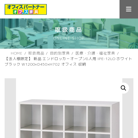
コ
ナ
ン
ビ
テ
ゲ
ン
ー
ツ
シ
取扱商品
へ
ョ
ONLINE SHOP
ス
ン
キ
に
ッ
移
HOME
取扱商品
目的別家具
医療・介護・福祉家具
プ
動
【法人様限定】 新品 エンドロッカ－オープン8人用 IPE-12LO ホワイト
ブラック W1200×D450×H702 オフィス 収納