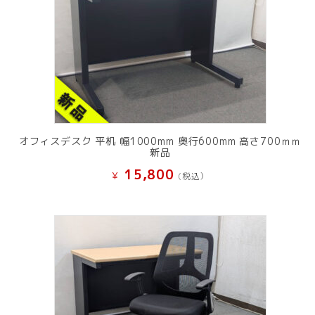
オフィスデスク 平机 幅1000mm 奥行600mm 高さ700ｍｍ
新品
15,800
¥
(税込）