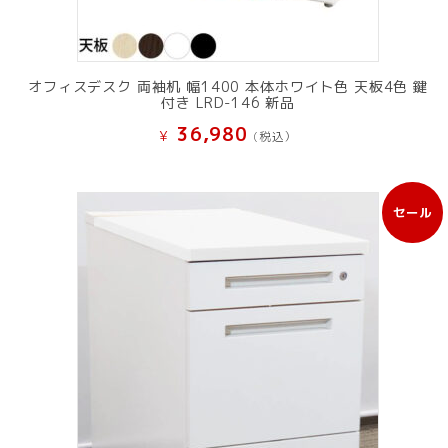
オフィスデスク 両袖机 幅1400 本体ホワイト色 天板4色 鍵
付き LRD-146 新品
36,980
¥
(税込）
セール
販
売
中
の
商
品