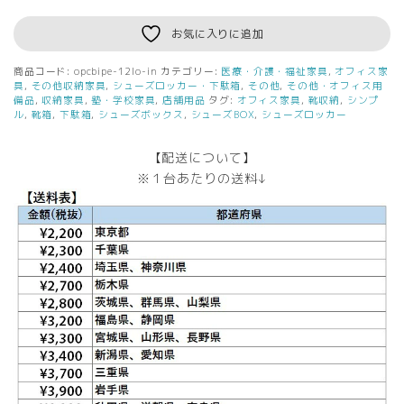
ド
ロ
お気に入りに追加
ッ
カ
商品コード:
opcbipe-12lo-in
カテゴリー:
医療・介護・福祉家具
,
オフィス家
－
具
,
その他収納家具
,
シューズロッカー・下駄箱
,
その他
,
その他・オフィス用
オ
備品
,
収納家具
,
塾・学校家具
,
店舗用品
タグ:
オフィス家具
,
靴収納
,
シンプ
ル
,
靴箱
,
下駄箱
,
シューズボックス
,
シューズBOX
,
シューズロッカー
ー
プ
ン
【配送について】
8
※１台あたりの送料↓
人
用
IPE-
12LO
ホ
ワ
イ
ト
ブ
ラ
ッ
ク