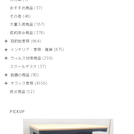
の
個
商
37
おすすめ商品
37
の
品
個
商
48
その他
48
の
品
個
商
167
大量入荷商品
167
の
品
個
商
378
成約済み商品
378
の
品
個
商
664
目的別家具
664
の
品
個
商
875
インテリア・家具・雑貨
875
の
品
個
商
259
ウィルス対策商品
259
の
品
個
商
37
スクールデスク
37
の
品
個
商
90
話題の商品
90
の
品
個
商
4556
オフィス家具
4556
の
品
個
商
52
防災用品
52
の
品
個
商
の
品
商
PICKUP
品