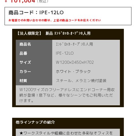
101,004
¥
(税込）
商品コード：
IPE-12LO
お電話でのお問い合わせの際は、上記の商品コードをお伝えください
【法人様限定】 新品
ｴﾝﾄﾞﾛｯｶ-ｵｰﾌﾟﾝ8人用
商品名
ｴﾝﾄﾞﾛｯｶ-ｵｰﾌﾟﾝ8人用
品番
IPE-12LO
サイズ
W1200×D450×H702
カラー
ホワイト・ブラック
材質
スチール、メラミン焼付塗装
W1200サイズのフリーアドレスにエンドコーナー用収
納が登場！窓下など、様々なシーンでもご利用いただ
けます。
他ラインナップの紹介
★ワークスタイルや組織に合わせた多彩なオフィスを