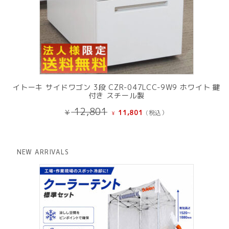
イトーキ サイドワゴン 3段 CZR-047LCC-9W9 ホワイト 鍵
付き スチール製
元
現
12,801
¥
11,801
(税込）
¥
の
在
価
の
格
価
は
格
NEW ARRIVALS
¥ 12,801
は
で
¥ 11,801
し
で
た。
す。