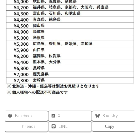
W1200×D450×H702
オ
フ
ィ
ス
収
納
個
Facebook
X
Bluesky
Threads
LINE
Copy