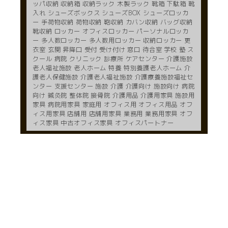
ッパ収納 収納箱 収納ラック 木製ラック 靴箱 下駄箱 靴
入れ シューズボックス シューズBOX シューズロッカ
ー 手荷物収納 荷物収納 鞄収納 カバン収納 バッグ収納
靴収納 ロッカー オフィスロッカー パーソナルロッカ
ー 多人数ロッカー 多人数用ロッカー 収納ロッカー 更
衣室 玄関 昇降口 受付 受け付け 窓口 待合室 学校 塾 ス
クール 病院 クリニック 診療所 ケアセンター 介護施設
老人福祉施設 老人ホーム 特養 特別養護老人ホーム 介
護老人保健施設 介護老人福祉施設 介護療養施設福祉セ
ンター 支援センター 施設 介護 介護向け 施設向け 病院
向け 鍼灸院 整体院 接骨院 介護用品 介護用家具 施設用
家具 病院用家具 家庭用 オフィス用 オフィス用品 オフ
ィス用家具 店舗用 店舗用家具 業務用 業務用家具 オフ
ィス家具 中古オフィス家具 オフィスパートナー