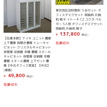
東京地区送料無料 ５台セット オ
フィスデスクセット 両袖机 片袖
机 椅子 イトーキ CZ コクヨ ベル
ガー 5人用 オフィスデスクセット
両袖机 片袖机 椅子
137,800
¥
(税込）
【在庫多数】ナイキ ユニット書庫
上下書庫 両開き書庫 トレーキャ
在庫切れ
ビネット クリスタルキャビネット
保管庫 収納庫 本棚 書棚 スチール
キャビネット 保管庫 収納庫 本棚
書棚 スチール書庫 上下セット書
庫【中古オフィス家具】【中古】
(複製)
49,800
¥
(税込）
在庫切れ