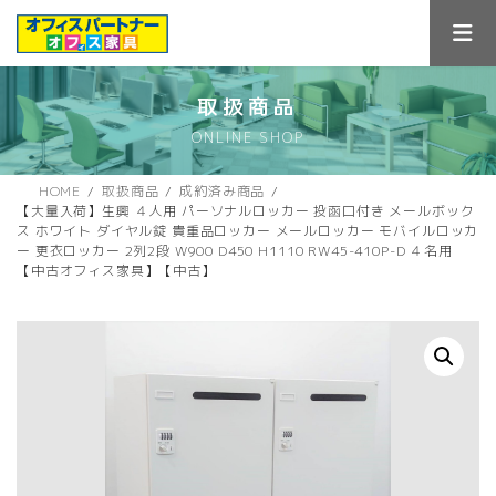
コ
ナ
ン
ビ
テ
ゲ
ン
ー
ツ
シ
取扱商品
へ
ョ
ONLINE SHOP
ス
ン
キ
に
ッ
移
HOME
取扱商品
成約済み商品
プ
動
【大量入荷】生興 ４人用 パーソナルロッカー 投函口付き メールボック
ス ホワイト ダイヤル錠 貴重品ロッカー メールロッカー モバイルロッカ
ー 更衣ロッカー 2列2段 W900 D450 H1110 RW45-410P-D ４名用
【中古オフィス家具】【中古】