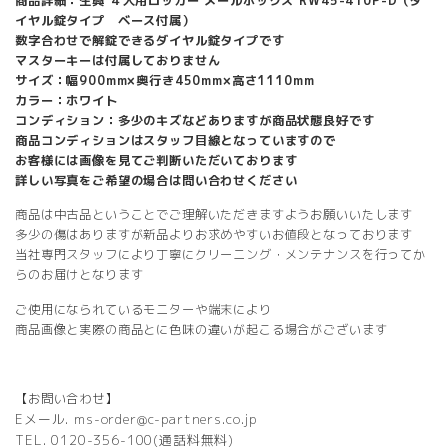
商品詳細：生興 ４人用ロッカー メールボックス RW45-410P-D（ダ
イヤル錠タイプ ベース付属）
数字合わせで解錠できるダイヤル錠タイプです
マスターキーは付属しておりません
サイズ：幅900mm×奥行き450mm×高さ1110mm
カラー：ホワイト
コンディション：多少のキズなどありますが商品状態良好です
商品コンディションはスタッフ目線となっていますので
お客様には画像を見てご判断いただいております
詳しい写真をご希望の場合は問い合わせください
商品は中古品ということでご理解いただきますようお願いいたします
多少の傷はありますが新品よりお求めやすいお値段となっております
当社専門スタッフにより丁寧にクリーニング・メンテナンスを行ってか
らのお届けとなります
ご使用になられているモニターや端末により
商品画像と実際の商品とに色味の違いが起こる場合がございます
【お問い合わせ】
Eメール. ms-order@c-partners.co.jp
TEL. 0120-356-100(通話料無料)