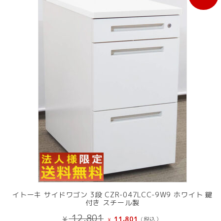
売
中
の
商
品
イトーキ サイドワゴン 3段 CZR-047LCC-9W9 ホワイト 鍵
付き スチール製
元
現
12,801
¥
11,801
(税込）
¥