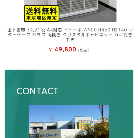
上下書庫 3列21段 A4対応 イトーキ W900 H450 H2140 レ
ターケース ガラス 両開き クリスタルキャビネット カギ付き
中古
49,800
¥
(税込）
CONTACT