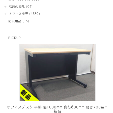
の
品
個
商
94
話題の商品
94
の
品
個
商
4589
オフィス家具
4589
の
品
個
商
56
防災用品
56
の
品
個
商
の
品
商
PICKUP
品
オフィスデスク 平机 幅1000mm 奥行600mm 高さ700ｍｍ
新品