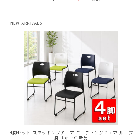
の
在
価
の
格
価
は
格
NEW ARRIVALS
¥ 12,801
は
で
¥ 11,801
し
で
た。
す。
4脚セット スタッキングチェア ミーティングチェア ループ
脚 Rap-SC 新品