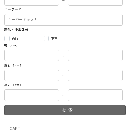
～
キーワード
新品・中古区分
新品
中古
幅（cm）
～
奥行（cm）
～
高さ（cm）
～
検索
CART