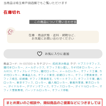
当商品は埼玉県戸田店舗でもご覧いただけます
在庫切れ
この商品について問い合わせる
在庫・商品状態・送料・納期など、
お気軽にお問い合わせください
お気に入りに追加
商品コード:
lh-00580-b
カテゴリー:
成約済み商品
タグ:
サブスクオフィス
,
鍵付きロッカー
,
メールボックス
,
オフィス引っ越し
,
カギ付きロッカー
,
メー
ルBOX
,
オフィスレイアウト
,
鍵付ロッカー
,
メールロッカー
,
オフィス工事
,
カ
ギ付ロッカー
,
貴重品入れ
,
オフィス東京
,
収納ロッカー
,
オフィス家具東京
,
オ
フィス埼玉
,
収納庫
,
オフィス家具埼玉
,
リモートオフィス
,
オフィス千葉
,
個人
ロッカー
,
東京オフィス
,
ロッカー
,
個人用ロッカー
,
事務所家具
,
更衣ロッカ
ー
,
ダイヤルキー
,
デザインオフィス
,
オフィスロッカー
,
ダイヤルロッカー
,
オ
フィス家具買取
,
パーソナルロッカー
,
オフィス移転