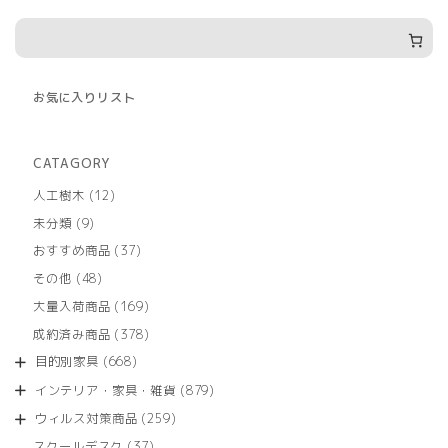
お気に入りリスト
CATAGORY
12
人工樹木
12
個
9
未分類
9
の
個
商
37
おすすめ商品
37
の
品
個
商
48
その他
48
の
品
個
商
169
大量入荷商品
169
の
品
個
商
378
成約済み商品
378
の
品
個
商
668
目的別家具
668
の
品
個
商
879
インテリア・家具・雑貨
879
の
品
個
商
259
ウィルス対策商品
259
の
品
個
商
37
スクールデスク
37