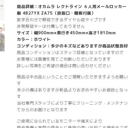
商品詳細：オカムラ レクトライン ６人用メールロッカー 
製 4B27YX ZA75（投函口・棚板付属）
数字合わせで解錠できるダイヤル錠タイプです
非常解錠キーは付属しておりません
サイズ：幅900mm×奥行き450mm×高さ1810mm
カラー：ホワイト
コンディション：多少のキズなどありますが商品状態良好
商品コンディションはスタッフ目線となっていますので
お客様には画像を見てご判断いただいております
詳しい写真をご希望の場合は問い合わせください
商品は中古品ということでご理解いただきますようお願い
す
多少の傷はありますが新品よりお求めやすいお値段となっ
す
当社専門スタッフにより丁寧にクリーニング・メンテナン
てからのお届けとなります
ご使用になられているモニターや端末により
商品画像と実際の商品とに色味の違いが起こる場合がござ