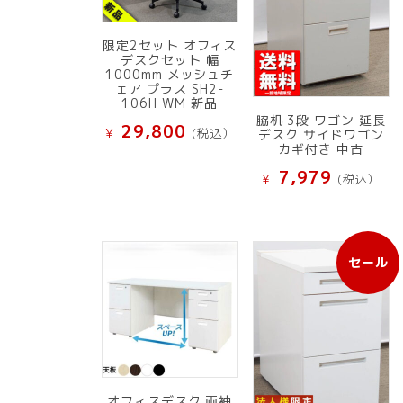
限定2セット オフィス
デスクセット 幅
1000mm メッシュチ
ェア プラス SH2-
106H WM 新品
脇机 3段 ワゴン 延長
29,800
¥
(税込）
デスク サイドワゴン
カギ付き 中古
7,979
¥
(税込）
セール
販
売
中
の
商
品
オフィスデスク 両袖