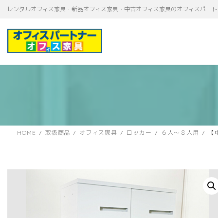
コ
ナ
レンタルオフィス家具・新品オフィス家具・中古オフィス家具のオフィスパート
ン
ビ
テ
ゲ
ン
ー
ツ
シ
へ
ョ
ス
ン
キ
に
ッ
移
プ
動
HOME
取扱商品
オフィス家具
ロッカー
６人～８人用
【