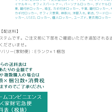
イヤルキー
,
オフィスパートナー
,
パーソナルロッカー
,
ダイヤルロ
東
,
鍵付きロッカー
,
埼玉
,
カギ付きロッカー
,
千葉
,
鍵付ロッカー
,
カギ付ロッカー
,
オフィス家具
,
神奈川
,
洋服入れ
,
新古
,
ワードロ
ッカー
,
USED
,
ロッカー
,
個人ロッカー
,
ユーズド
,
更衣用ロッカー
【配送料】
ステムです。ご注文前に下部をご確認いただき追加される
くださいませ。
バリー(家財便)：Eランク×１梱包