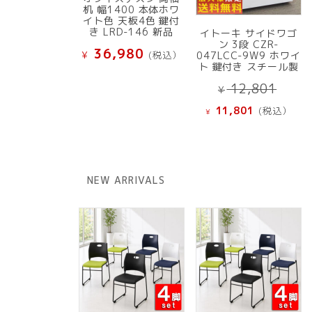
机 幅1400 本体ホワ
イト色 天板4色 鍵付
き LRD-146 新品
イトーキ サイドワゴ
ン 3段 CZR-
36,980
¥
(税込）
047LCC-9W9 ホワイ
ト 鍵付き スチール製
元
12,801
¥
の
現
11,801
(税込）
¥
価
在
格
の
は
価
¥ 12
格
NEW ARRIVALS
で
は
し
¥ 11,801
た。
で
す。