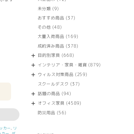
個
9
未分類
9
の
個
商
37
おすすめ商品
37
の
品
個
商
48
その他
48
の
品
個
商
169
大量入荷商品
169
の
品
個
商
378
成約済み商品
378
の
品
個
商
668
目的別家具
668
の
品
個
商
879
インテリア・家具・雑貨
879
の
品
個
商
259
ウィルス対策商品
259
の
品
個
商
37
スクールデスク
37
の
品
個
商
94
話題の商品
94
の
品
個
商
4589
オフィス家具
4589
の
品
個
商
56
防災用品
56
の
品
個
商
の
品
ッカー
,
リ
商
ッカー
,
ダ