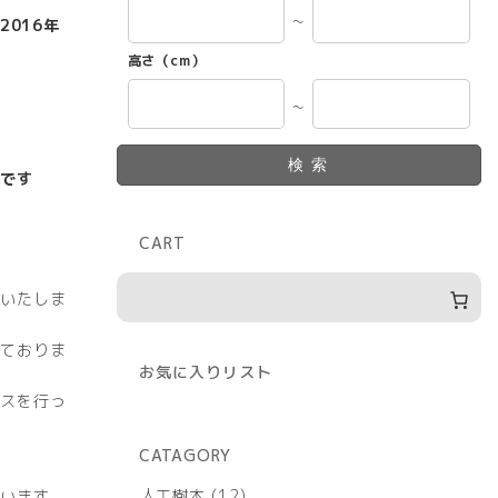
～
2016年
高さ（cm）
～
検索
です
CART
いたしま
ておりま
お気に入りリスト
スを行っ
CATAGORY
12
人工樹木
12
います