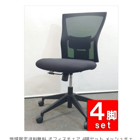
¥ 12,801
は
で
¥ 11,801
し
で
た。
す。
地域限定送料無料 オフィスチェア 4脚セット メッシュチェ