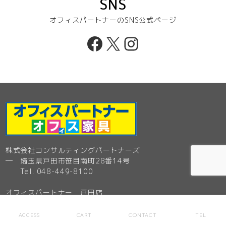
SNS
オフィスパートナーのSNS公式ページ
Facebook
X
Instagram
株式会社コンサルティングパートナーズ
─ 埼玉県戸田市笹目南町28番14号
Tel. 048-449-8100
オフィスパートナー 戸田店
─ 埼玉県戸田市笹目南町28番14号
フリーダイヤル0120-356-100
ACCESS
CART
CONTACT
TEL