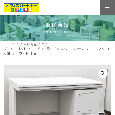
コ
ナ
ン
ビ
テ
ゲ
ン
ー
ツ
シ
取扱商品
へ
ョ
ONLINE SHOP
ス
ン
キ
に
ッ
移
HOME
取扱商品
コクヨ
プ
動
デスクワゴンセット 平机＋2段ワゴン W1200 D700 オフィスデスク コ
クヨ iS ホワイト 中古