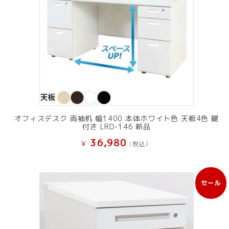
オフィスデスク 両袖机 幅1400 本体ホワイト色 天板4色 鍵
付き LRD-146 新品
36,980
¥
(税込）
セール
販
売
中
の
商