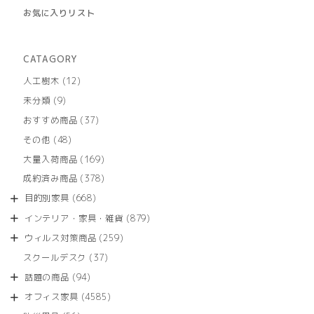
お気に入りリスト
CATAGORY
12
人工樹木
12
個
9
未分類
9
の
個
商
37
おすすめ商品
37
の
品
個
商
48
その他
48
の
品
個
商
169
大量入荷商品
169
の
品
個
商
378
成約済み商品
378
の
品
個
商
668
目的別家具
668
の
品
個
商
879
インテリア・家具・雑貨
879
の
品
個
商
259
ウィルス対策商品
259
の
品
個
商
37
スクールデスク
37
の
品
個
商
94
話題の商品
94
の
品
個
商
4585
オフィス家具
4585
の
品
個