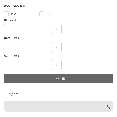
ン
新品・中古区分
は
新品
中古
商
幅（cm）
品
ペ
～
ー
ジ
奥行（cm）
か
ら
～
選
高さ（cm）
択
で
～
き
ま
す
検索
CART