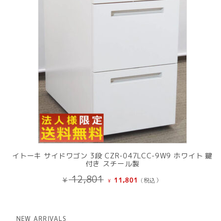
品
イトーキ サイドワゴン 3段 CZR-047LCC-9W9 ホワイト 鍵
付き スチール製
元
現
12,801
¥
11,801
(税込）
¥
の
在
価
の
格
価
は
格
NEW ARRIVALS