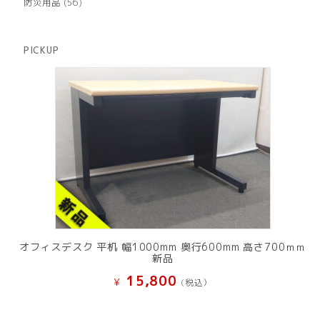
商
56
防災用品
56
の
品
個
商
の
品
商
PICKUP
品
オフィスデスク 平机 幅1000mm 奥行600mm 高さ700ｍｍ
新品
15,800
¥
(税込）