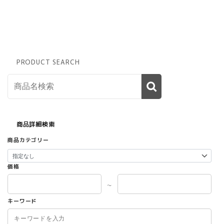
商
品
に
は
複
数
PRODUCT SEARCH
の
バ
リ
エ
ー
シ
ョ
商品詳細検索
ン
商品カテゴリー
が
あ
り
価格
ま
す。
～
オ
キーワード
プ
シ
ョ