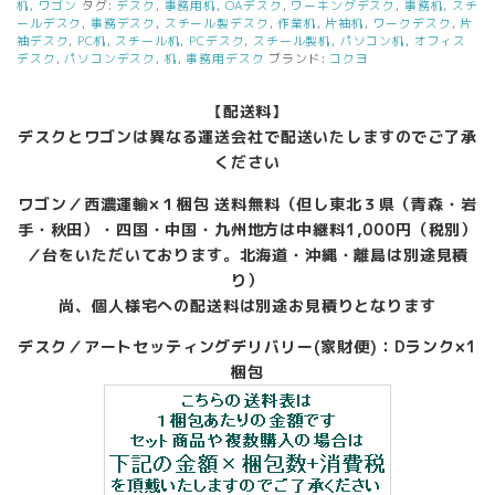
段
机
,
ワゴン
タグ:
デスク
,
事務用机
,
OAデスク
,
ワーキングデスク
,
事務机
,
スチ
ワ
ールデスク
,
事務デスク
,
スチール製デスク
,
作業机
,
片袖机
,
ワークデスク
,
片
袖デスク
,
PC机
,
スチール机
,
PCデスク
,
スチール製机
,
パソコン机
,
オフィス
ゴ
デスク
,
パソコンデスク
,
机
,
事務用デスク
ブランド:
コクヨ
ン
W1200
【配送料】
D700
オ
デスクとワゴンは異なる運送会社で配送いたしますのでご了承
フ
ください
ィ
ス
ワゴン／西濃運輸×１梱包 送料無料（但し東北３県（青森・岩
デ
手・秋田）・四国・中国・九州地方は中継料1,000円（税別）
ス
／台をいただいております。北海道・沖縄・離島は別途見積
ク
り）
コ
尚、個人様宅への配送料は別途お見積りとなります
ク
ヨ
デスク／アートセッティングデリバリー(家財便)：Dランク×1
iS
梱包
ホ
ワ
イ
ト
中
古