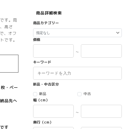
商品詳細検索
です。両
商品カテゴリー
、高さ
きで、オフ
トです。
価格
～
キーワード
新品・中古区分
２枚・ベー
新品
中古
幅（cm）
納品先へ
～
奥行（cm）
です