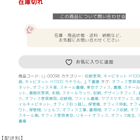
在庫切れ
この商品について問い合わせる
在庫・商品状態・送料・納期など、
お気軽にお問い合わせください
お気に入りに追加
商品コード:
cj-00098
カテゴリー:
収納家具
,
キャビネット H100
扉
,
キャビネット H1000 ラテラル
,
上下書庫
タグ:
オフィス家具
ネット
,
オフィス千葉
,
スチール書庫
,
東京オフィス
,
書庫
,
スチー
ット
,
事務所家具
,
本棚
,
スチールラック
,
収納
,
デザインオフィス
,
ク
,
オフィス家具買取
,
収納棚
,
ファイル書庫
,
サブスクオフィス
,
イルキャビネット
,
オフィス引っ越し
,
保管庫
,
オフィス移転
,
オフ
ウト
,
保管棚
,
シェルフ
,
オフィス工事
,
書類棚
,
オフィス収納
,
オフ
スチール製
,
オフィス家具東京
,
リモートオフィス
,
オフィス埼玉
,
書庫
【配送料】