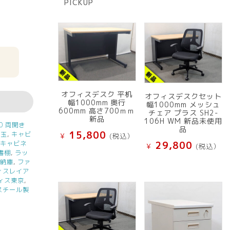
PICKUP
品
オフィスデスク 平机
オフィスデスクセット
幅1000mm 奥行
幅1000mm メッシュ
600mm 高さ700ｍｍ
チェア プラス SH2-
新品
106H WM 新品未使用
0 両開き
品
15,800
埼玉
,
キャビ
¥
(税込）
ルキャビネ
29,800
¥
(税込）
書棚
,
ラッ
収納庫
,
ファ
ィスレイア
ィス東京
,
スチール製