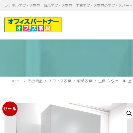
コ
ナ
レンタルオフィス家具・新品オフィス家具・中古オフィス家具のオフィスパート
ン
ビ
テ
ゲ
ン
ー
ツ
シ
へ
ョ
ス
ン
キ
に
ッ
移
プ
動
HOME
取扱商品
オフィス家具
収納家具
生興 クウォール 上
セール