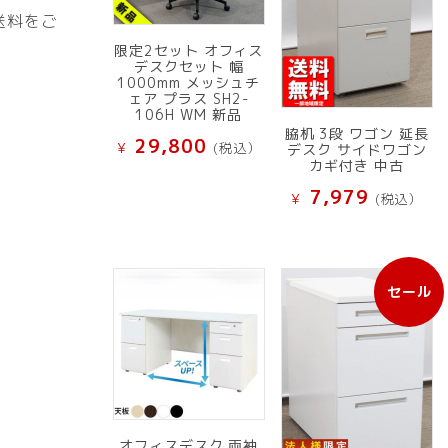
送料をご
限定2セット オフィス
デスクセット 幅
1000mm メッシュチ
ェア プラス SH2-
106H WM 新品
脇机 3段 ワゴン 延長
29,800
¥
(税込）
デスク サイドワゴン
カギ付き 中古
7,979
¥
(税込）
セール
販
売
中
の
商
品
オフィスデスク 両袖