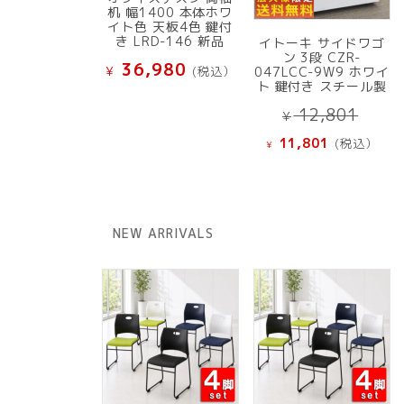
机 幅1400 本体ホワ
イト色 天板4色 鍵付
き LRD-146 新品
イトーキ サイドワゴ
ン 3段 CZR-
36,980
¥
(税込）
047LCC-9W9 ホワイ
ト 鍵付き スチール製
元
12,801
¥
の
現
11,801
(税込）
¥
価
在
格
の
は
価
¥ 12
格
NEW ARRIVALS
で
は
し
¥ 11,801
た。
で
す。