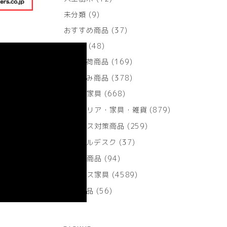
個
9
未分類
9
の
個
商
37
おすすめ商品
37
の
品
個
商
48
その他
48
の
品
個
商
169
大量入荷商品
169
の
品
個
商
378
成約済み商品
378
の
品
個
商
668
目的別家具
668
の
品
個
商
879
インテリア・家具・雑貨
879
の
品
個
商
259
ウィルス対策商品
259
の
品
個
商
37
スクールデスク
37
の
品
個
商
94
話題の商品
94
の
品
個
商
4589
オフィス家具
4589
の
品
個
商
56
防災用品
56
の
品
個
商
の
品
商