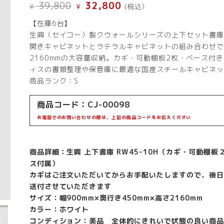
元
現
39,800
32,800
¥
¥
(税込）
の
在
価
の
【在庫6台】
格
価
生興（セイコー）製クウォールシリーズの上下セット書庫
は
格
¥ 39,800
は
開きキャビネットとラテラルキャビネットの組み合わせで
で
¥ 32,800
2160mmの大容量収納。カギ・可動棚板2枚・ベース付
し
で
た。
す。
ィスの書類整理や保管庫に最適な国産スチールキャビネッ
商品ランク：S
商品コード：CJ-00098
お電話でのお問い合わせの際は、上記の商品コードをお伝えください
商品詳細：生興 上下書庫 RW45-10H（カギ・可動棚板
ス付属）
カギはご注文いただいてからお手配いたしますので、後日
送付させていただきます
サイズ：幅900mm×奥行き450mm×高さ2160mm
カラー：ホワイト
コンディション：美品 全体的にきれいで状態の良い商品