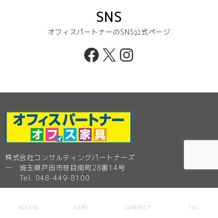
SNS
オフィスパートナーのSNS公式ページ
Facebook
X
Instagram
株式会社コンサルティングパートナーズ
─ 埼玉県戸田市笹目南町28番14号
Tel. 048-449-8100
オフィスパートナー 戸田店
ACCESS
CART
CONTACT
TEL
─ 埼玉県戸田市笹目南町28番14号