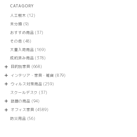
CATAGORY
12
人工樹木
12
個
9
未分類
9
の
個
商
37
おすすめ商品
37
の
品
個
商
48
その他
48
の
品
個
商
169
大量入荷商品
169
の
品
個
商
378
成約済み商品
378
の
品
個
商
668
目的別家具
668
の
品
個
商
879
インテリア・家具・雑貨
879
の
品
個
商
259
ウィルス対策商品
259
の
品
個
商
37
スクールデスク
37
の
品
個
商
94
話題の商品
94
の
品
個
商
4589
オフィス家具
4589
の
品
個
商
56
防災用品
56
の
品
個
商
の
品
商