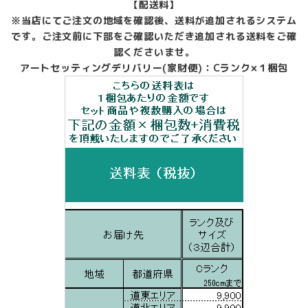
付
【配送料】
き
※当店にてご注文の地域を確認後、送料が追加されるシステム
ベ
です。ご注文前に下部をご確認いただき追加される送料をご確
ー
認くださいませ。
ス
アートセッティングデリバリー(家財便)：Cランク×１梱包
付
ス
チ
ー
ル
書
庫
イ
ナ
バ
TF
中
古
個