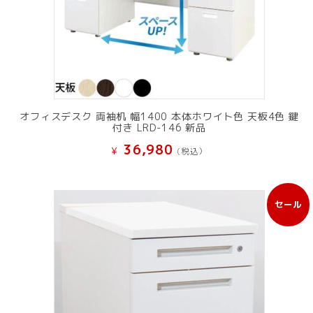
オフィスデスク 両袖机 幅1400 本体ホワイト色 天板4色 鍵
付き LRD-146 新品
36,980
¥
(税込）
セール
販
売
中
の
商
品