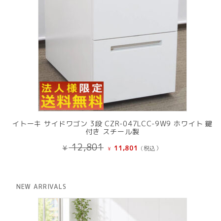
イトーキ サイドワゴン 3段 CZR-047LCC-9W9 ホワイト 鍵
付き スチール製
元
現
12,801
¥
11,801
(税込）
¥
の
在
価
の
格
価
は
格
NEW ARRIVALS
¥ 12,801
は
で
¥ 11,801
し
で