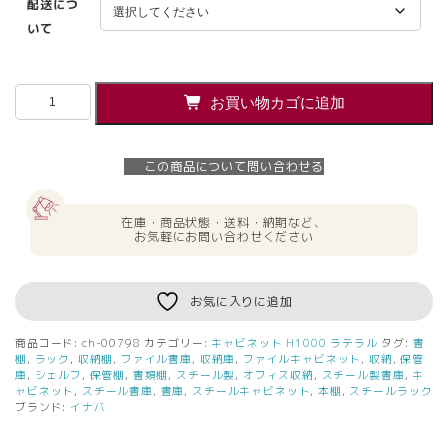
配送につ
いて
ラ
お買い物カゴに追加
テ
ラ
ル
この商品について問い合わせる
書
庫
３
在庫・商品状態・送料・納期など、
段
お気軽にお問い合わせください
キ
ャ
ビ
お気に入りに追加
ネ
ッ
商品コード:
ch-00798
カテゴリー:
キャビネット H1000 ラテラル
タグ:
書
ト
棚
,
ラック
,
収納棚
,
ファイル書庫
,
収納庫
,
ファイルキャビネット
,
収納
,
保管
W900
庫
,
シェルフ
,
保管棚
,
書類棚
,
スチール製
,
オフィス収納
,
スチール製書庫
,
キ
ャビネット
,
スチール書庫
,
書庫
,
スチールキャビネット
,
本棚
,
スチールラック
H1100
ブランド:
イナバ
カ
ギ