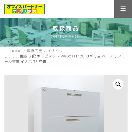
コ
ナ
ン
ビ
テ
ゲ
ン
ー
ツ
シ
取扱商品
へ
ョ
ONLINE SHOP
ス
ン
キ
に
ッ
移
HOME
取扱商品
イナバ
プ
動
ラテラル書庫 ３段 キャビネット W900 H1100 カギ付き ベース付 スチ
ール書庫 イナバ TF 中古