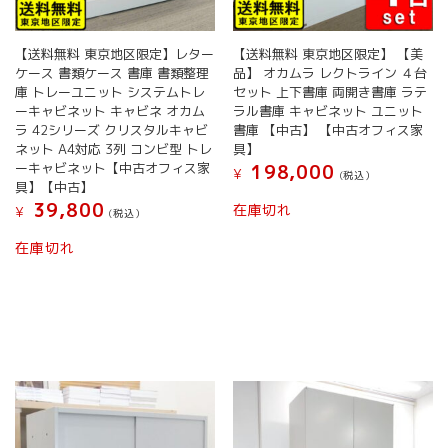
【送料無料 東京地区限定】レター
【送料無料 東京地区限定】 【美
ケース 書類ケース 書庫 書類整理
品】 オカムラ レクトライン ４台
庫 トレーユニット システムトレ
セット 上下書庫 両開き書庫 ラテ
ーキャビネット キャビネ オカム
ラル書庫 キャビネット ユニット
ラ 42シリーズ クリスタルキャビ
書庫 【中古】 【中古オフィス家
ネット A4対応 3列 コンビ型 トレ
具】
ーキャビネット【中古オフィス家
198,000
¥
(税込）
具】【中古】
39,800
在庫切れ
¥
(税込）
在庫切れ