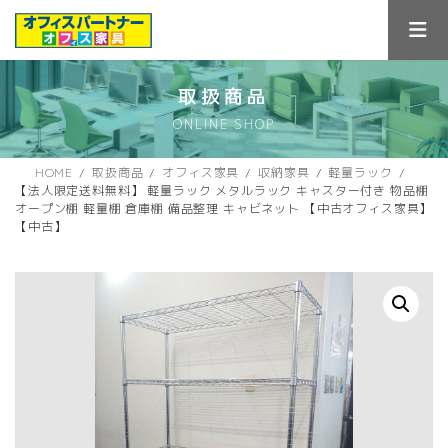
コ
ナ
ン
ビ
テ
ゲ
ン
ー
ツ
シ
取扱商品
へ
ョ
ONLINE SHOP
ス
ン
キ
に
ッ
移
HOME
取扱商品
オフィス家具
収納家具
軽量ラック
プ
動
【法人限定送料無料】 軽量ラック メタルラック キャスター付き 物品棚
オープン棚 軽量棚 倉庫棚 備品整理 キャビネット 【中古オフィス家具】
【中古】