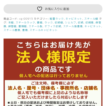
お気に入りに追加
商品コード:
cg-00915
カテゴリー:
軽量ラック
,
キャビネット
,
スチール棚
タ
グ:
本棚
,
スチールラック
,
書棚
,
ラック
,
収納棚
,
シェルフ
,
収納
,
収納庫
,
保管
庫
,
保管棚
,
書類棚
,
スチール製
,
オフィス収納
,
スチール製書庫
,
キャビネット
,
スチール書庫
,
書庫
,
スチールキャビネット