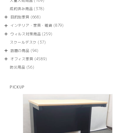
169
大量入荷商品
169
の
品
個
商
378
成約済み商品
378
の
品
個
商
668
目的別家具
668
の
品
個
商
879
インテリア・家具・雑貨
879
の
品
個
商
259
ウィルス対策商品
259
の
品
個
商
37
スクールデスク
37
の
品
個
商
94
話題の商品
94
の
品
個
商
4589
オフィス家具
4589
の
品
個
商
56
防災用品
56
の
品
個
商
の
品
商
PICKUP
品