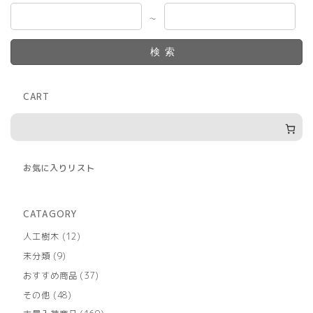
～
検索
CART
お気に入りリスト
CATAGORY
12
人工樹木
12
個
9
未分類
9
の
個
商
37
おすすめ商品
37
の
品
個
商
48
その他
48
の
品
個
商