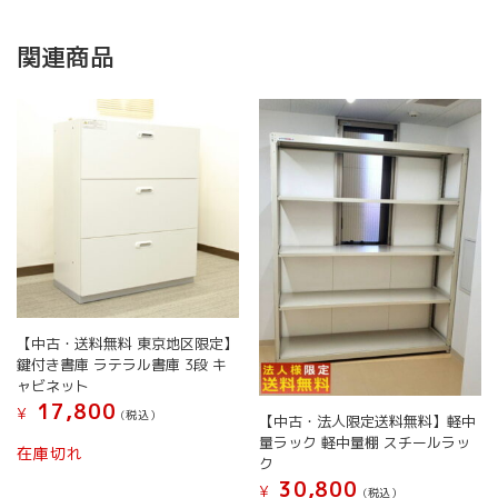
関連商品
【中古・送料無料 東京地区限定】
鍵付き書庫 ラテラル書庫 3段 キ
ャビネット
17,800
¥
(税込）
【中古・法人限定送料無料】軽中
量ラック 軽中量棚 スチールラッ
在庫切れ
ク
30,800
¥
(税込）