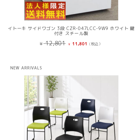
イトーキ サイドワゴン 3段 CZR-047LCC-9W9 ホワイト 鍵
付き スチール製
元
現
12,801
¥
11,801
(税込）
¥
の
在
価
の
格
価
は
格
NEW ARRIVALS
¥ 12,801
は
で
¥ 11,801
し
で
た。
す。