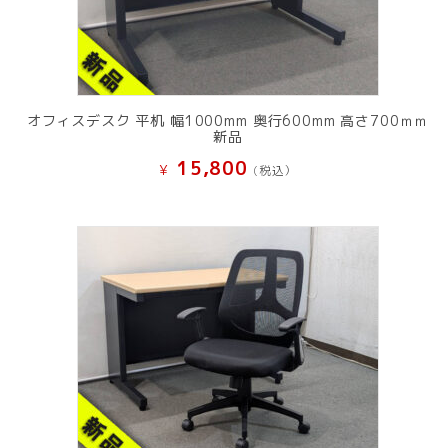
オフィスデスク 平机 幅1000mm 奥行600mm 高さ700ｍｍ
新品
15,800
¥
(税込）