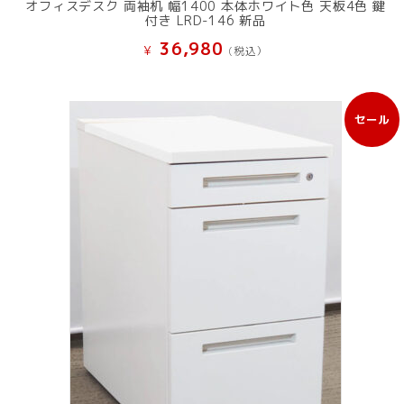
オフィスデスク 両袖机 幅1400 本体ホワイト色 天板4色 鍵
付き LRD-146 新品
36,980
¥
(税込）
セール
販
売
中
の
商
品