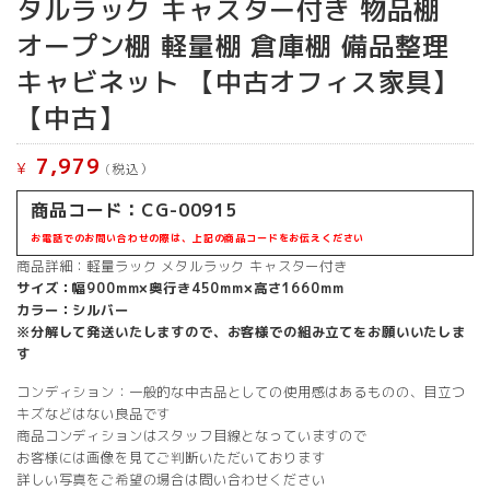
タルラック キャスター付き 物品棚
オープン棚 軽量棚 倉庫棚 備品整理
キャビネット 【中古オフィス家具】
【中古】
7,979
¥
(税込）
商品コード：CG-00915
お電話でのお問い合わせの際は、上記の商品コードをお伝えください
商品詳細：軽量ラック メタルラック キャスター付き
サイズ：幅900mm×奥行き450mm×高さ1660mm
カラー：シルバー
※分解して発送いたしますので、お客様での組み立てをお願いいたしま
す
コンディション：一般的な中古品としての使用感はあるものの、目立つ
キズなどはない良品です
商品コンディションはスタッフ目線となっていますので
お客様には画像を見てご判断いただいております
詳しい写真をご希望の場合は問い合わせください