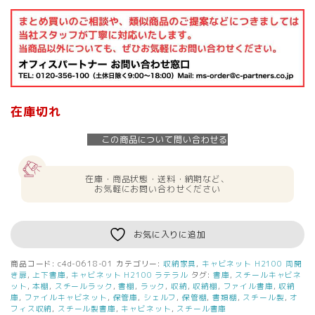
在庫切れ
この商品について問い合わせる
在庫・商品状態・送料・納期など、
お気軽にお問い合わせください
お気に入りに追加
商品コード:
c4d-0618-01
カテゴリー:
収納家具
,
キャビネット H2100 両開
き扉
,
上下書庫
,
キャビネット H2100 ラテラル
タグ:
書庫
,
スチールキャビネ
ット
,
本棚
,
スチールラック
,
書棚
,
ラック
,
収納
,
収納棚
,
ファイル書庫
,
収納
庫
,
ファイルキャビネット
,
保管庫
,
シェルフ
,
保管棚
,
書類棚
,
スチール製
,
オ
フィス収納
,
スチール製書庫
,
キャビネット
,
スチール書庫