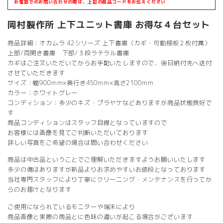
お電話でのお問い合わせの際は、上記の商品コードをお伝えください
岡村製作所 上下ユニット書庫 お得な４台セット
商品詳細：オカムラ 42シリーズ 上下書庫（カギ・可動棚板２枚付属）
上部/両開き書庫 下部/３段ラテラル書庫
カギはご注文いただいてからお手配いたしますので、後日納付先へ送付
させていただきます
サイズ：幅900mm×奥行き450mm×高さ2100mm
カラー：ホワイトグレー
コンディション：多少のキズ・プラヤケなどありますが商品状態良好で
す
商品コンディションはスタッフ目線となっていますので
お客様には画像を見てご判断いただいております
詳しい写真をご希望の場合は問い合わせください
商品は中古品ということでご理解いただきますようお願いいたします
多少の傷はありますが新品よりお求めやすいお値段となっております
当社専門スタッフにより丁寧にクリーニング・メンテナンスを行ってか
らのお届けとなります
ご使用になられているモニターや端末により
商品画像と実際の商品とに色味の違いが起こる場合がございます