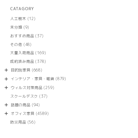
CATAGORY
12
人工樹木
12
個
9
未分類
9
の
個
商
37
おすすめ商品
37
の
品
個
商
48
その他
48
の
品
個
商
169
大量入荷商品
169
の
品
個
商
378
成約済み商品
378
の
品
個
商
668
目的別家具
668
の
品
個
商
879
インテリア・家具・雑貨
879
の
品
個
商
259
ウィルス対策商品
259
の
品
個
商
37
スクールデスク
37
の
品
個
商
94
話題の商品
94
の
品
個
商
4589
オフィス家具
4589
の
品
個
商
56
防災用品
56
の
品
個
商
の
品