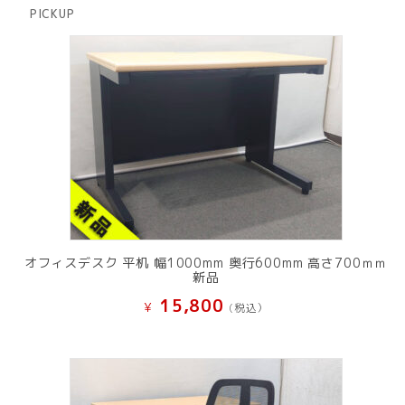
商
PICKUP
品
オフィスデスク 平机 幅1000mm 奥行600mm 高さ700ｍｍ
新品
15,800
¥
(税込）