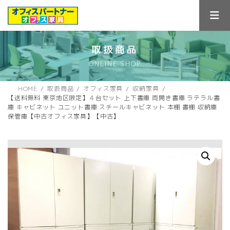
コ
ナ
ン
ビ
テ
ゲ
ン
ー
ツ
シ
取扱商品
へ
ョ
ONLINE SHOP
ス
ン
キ
に
ッ
移
HOME
取扱商品
オフィス家具
収納家具
プ
動
【送料無料 東京地区限定】４台セット 上下書庫 両開き書庫 ラテラル書
庫 キャビネット ユニット書庫 スチールキャビネット 本棚 書棚 収納庫
保管庫【中古オフィス家具】【中古】