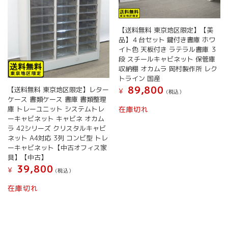
【送料無料 東京地区限定】【美
品】４台セット 鍵付き書庫 ホワ
イト色 天板付き ラテラル書庫 ３
段 スチールキャビネット 保管庫
収納棚 オカムラ 岡村製作所 レク
トライン 国産
89,800
【送料無料 東京地区限定】レター
¥
(税込）
ケース 書類ケース 書庫 書類整理
庫 トレーユニット システムトレ
在庫切れ
ーキャビネット キャビネ オカム
ラ 42シリーズ クリスタルキャビ
ネット A4対応 3列 コンビ型 トレ
ーキャビネット【中古オフィス家
具】【中古】
39,800
¥
(税込）
在庫切れ