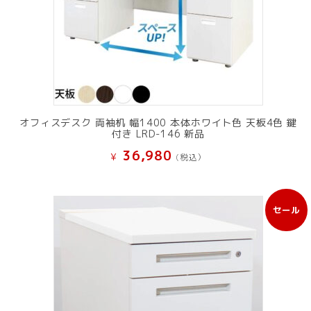
オフィスデスク 両袖机 幅1400 本体ホワイト色 天板4色 鍵
付き LRD-146 新品
36,980
¥
(税込）
セール
販
売
中
の
商
品