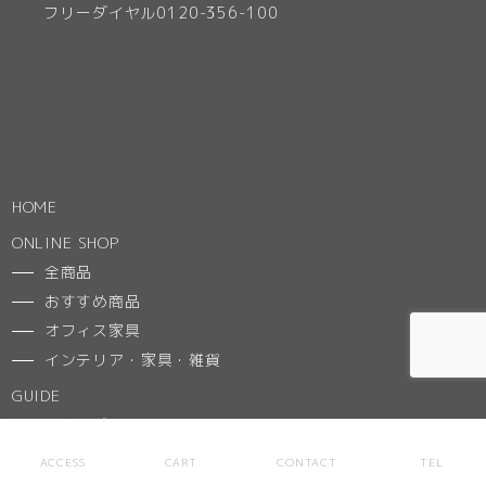
フリーダイヤル0120-356-100
HOME
ONLINE SHOP
全商品
おすすめ商品
オフィス家具
インテリア・家具・雑貨
GUIDE
ご利用ガイド
特定商取引法に基づく表記
ACCESS
CART
CONTACT
TEL