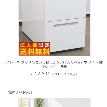
イトーキ サイドワゴン 3段 CZR-047LCC-9W9 ホワイト 鍵
付き スチール製
元
現
12,801
¥
11,801
(税込）
¥
の
在
価
の
格
価
は
格
NEW ARRIVALS
¥ 12,801
は
で
¥ 11,801
し
で