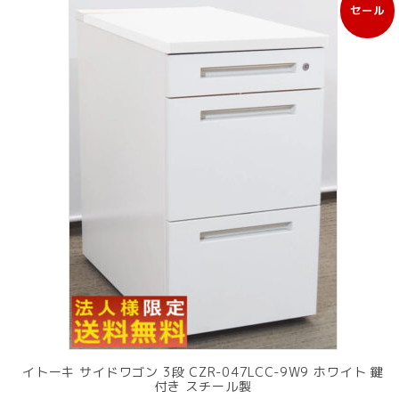
セール
販
売
中
の
商
品
イトーキ サイドワゴン 3段 CZR-047LCC-9W9 ホワイト 鍵
付き スチール製