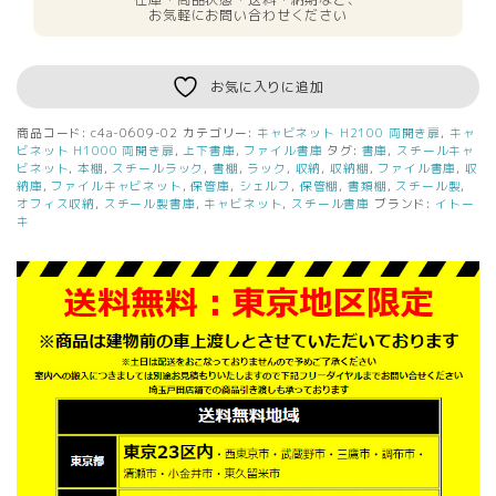
お気軽にお問い合わせください
お気に入りに追加
商品コード:
c4a-0609-02
カテゴリー:
キャビネット H2100 両開き扉
,
キャ
ビネット H1000 両開き扉
,
上下書庫
,
ファイル書庫
タグ:
書庫
,
スチールキャ
ビネット
,
本棚
,
スチールラック
,
書棚
,
ラック
,
収納
,
収納棚
,
ファイル書庫
,
収
納庫
,
ファイルキャビネット
,
保管庫
,
シェルフ
,
保管棚
,
書類棚
,
スチール製
,
オフィス収納
,
スチール製書庫
,
キャビネット
,
スチール書庫
ブランド:
イトー
キ