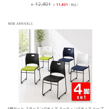
元
現
12,801
¥
11,801
(税込）
¥
の
在
価
の
格
価
は
格
NEW ARRIVALS
¥ 12,801
は
で
¥ 11,801
し
で
た。
す。
4脚セット スタッキングチェア ミーティングチェア ループ