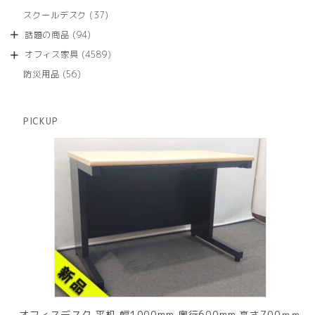
品
個
商
37
スクールデスク
37
の
品
個
商
94
話題の商品
94
の
品
個
商
4589
オフィス家具
4589
の
品
個
商
56
防災用品
56
の
品
個
商
の
品
商
PICKUP
品
オフィスデスク 平机 幅1000mm 奥行600mm 高さ700ｍｍ