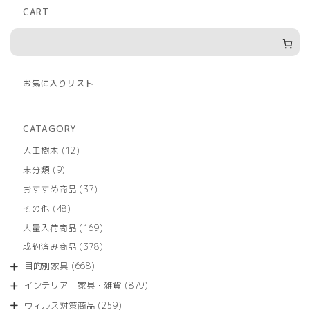
CART
お気に入りリスト
CATAGORY
12
人工樹木
12
個
9
未分類
9
の
個
商
37
おすすめ商品
37
の
品
個
商
48
その他
48
の
品
個
商
169
大量入荷商品
169
の
品
個
商
378
成約済み商品
378
の
品
個
商
668
目的別家具
668
の
品
個
商
879
インテリア・家具・雑貨
879
の
品
個
商
259
ウィルス対策商品
259
の