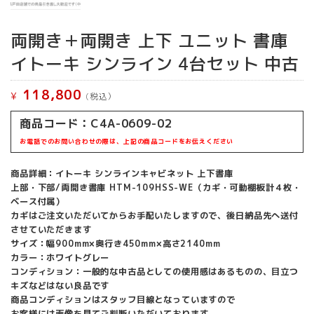
両開き＋両開き 上下 ユニット 書庫
イトーキ シンライン 4台セット 中古
118,800
¥
(税込）
商品コード：C4A-0609-02
お電話でのお問い合わせの際は、上記の商品コードをお伝えください
商品詳細：イトーキ シンラインキャビネット 上下書庫
上部・下部/両開き書庫 HTM-109HSS-WE（カギ・可動棚板計４枚・
ベース付属）
カギはご注文いただいてからお手配いたしますので、後日納品先へ送付
させていただきます
サイズ：幅900mm×奥行き450mm×高さ2140mm
カラー：ホワイトグレー
コンディション：一般的な中古品としての使用感はあるものの、目立つ
キズなどはない良品です
商品コンディションはスタッフ目線となっていますので
お客様には画像を見てご判断いただいております