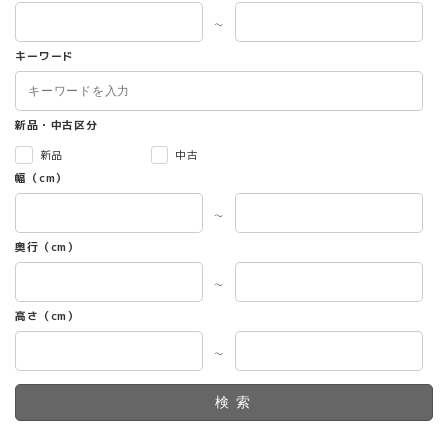
～
キーワード
新品・中古区分
新品
中古
幅（cm）
～
奥行（cm）
～
高さ（cm）
～
検索