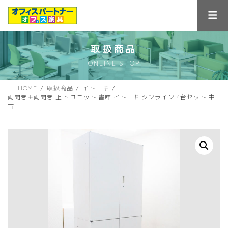
コ
ナ
ン
ビ
テ
ゲ
ン
ー
ツ
シ
取扱商品
へ
ョ
ONLINE SHOP
ス
ン
キ
に
ッ
移
HOME
取扱商品
イトーキ
プ
動
両開き＋両開き 上下 ユニット 書庫 イトーキ シンライン 4台セット 中
古