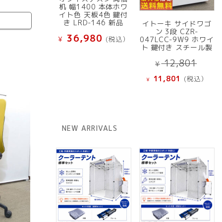
机 幅1400 本体ホワ
イト色 天板4色 鍵付
き LRD-146 新品
イトーキ サイドワゴ
ン 3段 CZR-
36,980
¥
(税込）
047LCC-9W9 ホワイ
ト 鍵付き スチール製
元
12,801
¥
の
現
11,801
(税込）
¥
価
在
格
の
は
価
¥ 12
格
NEW ARRIVALS
で
は
し
¥ 11,801
た。
で
す。