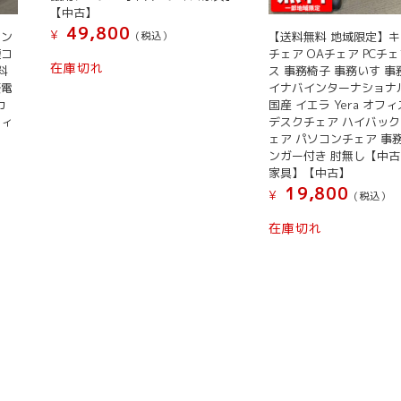
【中古】
49,800
¥
キン
【送料無料 地域限定】
(税込）
煙コ
チェア OAチェア PCチ
在庫切れ
料
ス 事務椅子 事務いす 
菱電
イナバインターナショナル 
カ
国産 イエラ Yera オフ
フィ
デスクチェア ハイバック
ェア パソコンチェア 事
ンガー付き 肘無し【中
家具】【中古】
19,800
¥
(税込）
在庫切れ