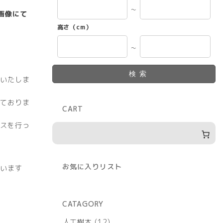
～
画像にて
高さ（cm）
～
検索
いたしま
ておりま
CART
スを行っ
お気に入りリスト
います
CATAGORY
12
人工樹木
12