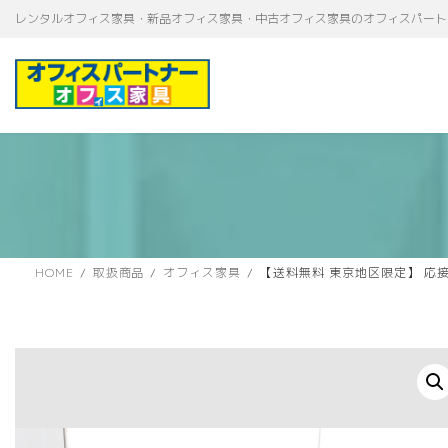
コ
ナ
レンタルオフィス家具・新品オフィス家具・中古オフィス家具のオフィスパート
ン
ビ
テ
ゲ
ン
ー
ツ
シ
へ
ョ
ス
ン
キ
に
ッ
移
プ
動
HOME
取扱商品
オフィス家具
【送料無料 東京地区限定】 応接