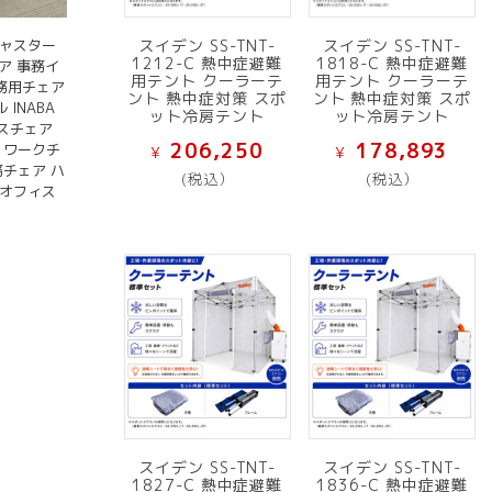
キャスター
スイデン SS-TNT-
スイデン SS-TNT-
1212-C 熱中症避難
1818-C 熱中症避難
ェア 事務イ
用テント クーラーテ
用テント クーラーテ
事務用チェア
ント 熱中症対策 スポ
ント 熱中症対策 スポ
INABA
ット冷房テント
ット冷房テント
ィスチェア
206,250
178,893
 ワークチ
¥
¥
務チェア ハ
(税込）
(税込）
古オフィス
スイデン SS-TNT-
スイデン SS-TNT-
1827-C 熱中症避難
1836-C 熱中症避難