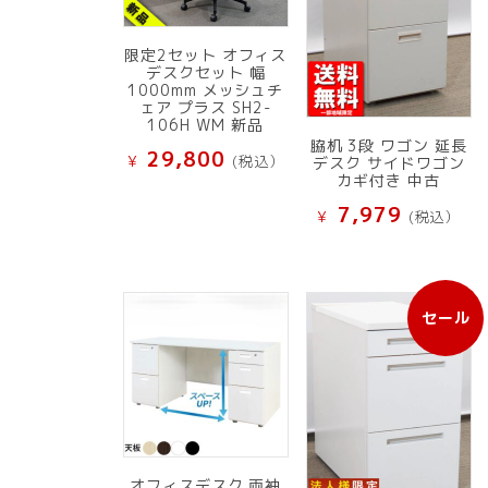
限定2セット オフィス
デスクセット 幅
1000mm メッシュチ
ェア プラス SH2-
106H WM 新品
脇机 3段 ワゴン 延長
29,800
¥
(税込）
デスク サイドワゴン
カギ付き 中古
7,979
¥
(税込）
セール
販
売
中
の
商
品
オフィスデスク 両袖