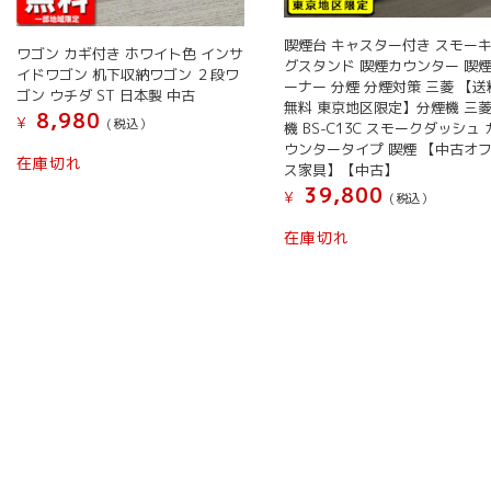
喫煙台 キャスター付き スモー
ワゴン カギ付き ホワイト色 インサ
グスタンド 喫煙カウンター 喫
イドワゴン 机下収納ワゴン ２段ワ
ーナー 分煙 分煙対策 三菱 【送
ゴン ウチダ ST 日本製 中古
無料 東京地区限定】分煙機 三
8,980
¥
(税込）
機 BS-C13C スモークダッシュ 
ウンタータイプ 喫煙 【中古オ
こ
在庫切れ
ス家具】【中古】
の
39,800
¥
(税込）
商
品
在庫切れ
に
は
複
数
の
バ
リ
エ
ー
シ