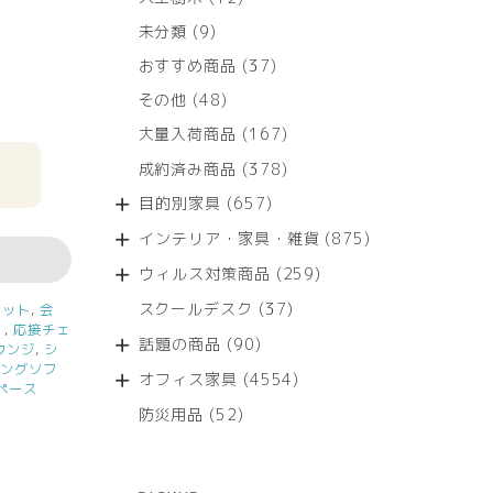
個
9
未分類
9
の
個
商
37
おすすめ商品
37
の
品
個
商
48
その他
48
の
品
個
商
167
大量入荷商品
167
の
品
個
商
378
成約済み商品
378
の
品
個
商
657
目的別家具
657
の
品
個
商
875
インテリア・家具・雑貨
875
の
品
個
商
259
ウィルス対策商品
259
の
品
個
商
37
スクールデスク
37
セット
,
会
の
品
個
）
,
応接チェ
商
90
話題の商品
90
ウンジ
,
シ
の
品
個
ロングソフ
商
4554
オフィス家具
4554
の
ペース
品
個
商
52
防災用品
52
の
品
個
商
の
品
商