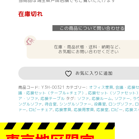
当商品は埼玉県戸田店舗でもご覧いただけます
在庫切れ
この商品について問い合わせる
在庫・商品状態・送料・納期など、
お気軽にお問い合わせください
お気に入りに追加
商品コード:
Y3H-00321
カテゴリー:
オフィス家具
,
会議・応接
議・応接セット（テーブル+チェア）
,
応接セット（ソファセット
ア・ソファ
,
応接テーブル
タグ:
ソファ
,
応接ルーム
,
ソファー
,
ラ
ングルソファ
,
待合室
,
シングルソファー
,
役員室
,
ロングソファ
,
ァー
,
ロビーチェア
,
応接家具
,
応接用家具
,
応接室
,
ロビー
,
応接ス