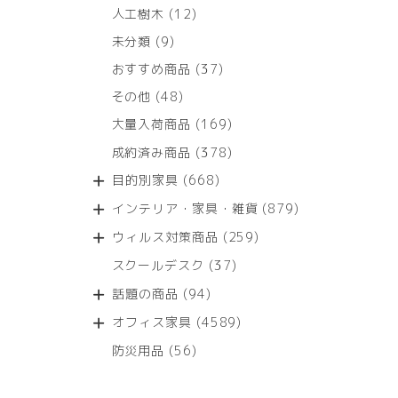
12
人工樹木
12
個
9
未分類
9
の
個
商
37
おすすめ商品
37
の
品
個
商
48
その他
48
の
品
個
商
169
大量入荷商品
169
の
品
個
商
378
成約済み商品
378
の
品
個
商
668
目的別家具
668
の
品
個
商
879
インテリア・家具・雑貨
879
の
品
個
商
259
ウィルス対策商品
259
の
品
個
商
37
スクールデスク
37
の
品
個
商
94
話題の商品
94
の
品
個
商
4589
オフィス家具
4589
の
品
個
商
56
防災用品
56
の
品
個
商
の
品