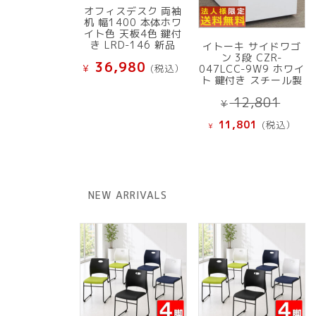
オフィスデスク 両袖
机 幅1400 本体ホワ
イト色 天板4色 鍵付
き LRD-146 新品
イトーキ サイドワゴ
ン 3段 CZR-
36,980
¥
(税込）
047LCC-9W9 ホワイ
ト 鍵付き スチール製
元
12,801
¥
の
現
11,801
(税込）
¥
価
在
格
の
は
価
¥ 12
格
NEW ARRIVALS
で
は
し
¥ 11,801
た。
で
す。