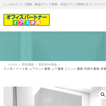
コ
ナ
レンタルオフィス家具・新品オフィス家具・中古オフィス家具のオフィスパート
ン
ビ
テ
ゲ
ン
ー
ツ
シ
へ
ョ
ス
ン
キ
に
ッ
移
プ
動
HOME
取扱商品
成約済み商品
大人気！ナイキ製 上下セット書庫 上下書庫 ユニット書庫 両開き書庫 保