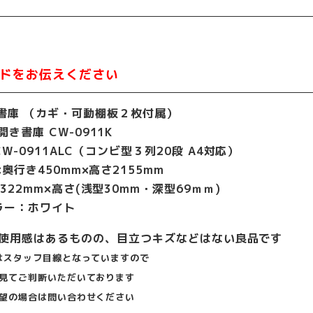
ドをお伝えください
書庫 （カギ・可動棚板２枚付属）
き書庫 CW-0911K
-0911ALC（コンビ型３列20段 A4対応）
奥行き450mm×高さ2155mm
322mm×高さ(浅型30mm・深型69ｍｍ)
ラー：ホワイト
使用感はあるものの、目立つキズなどはない良品です
はスタッフ目線となっていますので
見てご判断いただいております
望の場合は問い合わせください