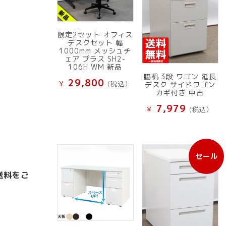
限定2セット オフィス
デスクセット 幅
1000mm メッシュチ
ェア プラス SH2-
106H WM 新品
脇机 3段 ワゴン 延長
29,800
¥
(税込）
デスク サイドワゴン
カギ付き 中古
7,979
¥
(税込）
セール
販
売
送料をご
中
の
商
品