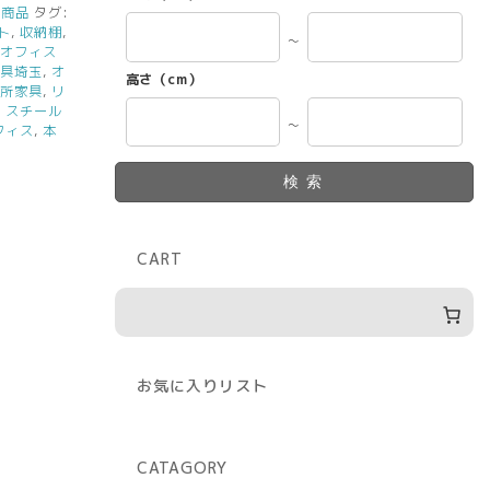
み商品
タグ:
ト
,
収納棚
,
～
,
オフィス
家具埼玉
,
オ
高さ（cm）
務所家具
,
リ
,
スチール
～
フィス
,
本
検索
CART
お気に入りリスト
CATAGORY