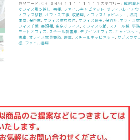
商品コード:
CH-00433-1-1-1-1-1-1-1-1
カテゴリー:
成約済
オフィス引っ越し
,
書棚
,
ファイルキャビネット
,
オフィスレイアウ
オフィス移転
,
オフィス工事
,
収納庫
,
オフィスキャビネット
,
収納
東京
,
保管庫
,
オフィス家具東京
,
オフィス埼玉
,
保管棚
,
オフィス
フィス千葉
,
書類棚
,
東京オフィス
,
オフィス収納
,
スチール製
,
事
モートオフィス
,
スチール製書庫
,
デザインオフィス
,
キャビネット
書庫
,
オフィス家具買取
,
書庫
,
スチールキャビネット
,
サブスクオ
棚
,
ファイル書庫