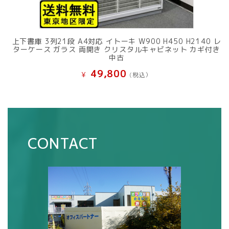
上下書庫 3列21段 A4対応 イトーキ W900 H450 H2140 レ
ターケース ガラス 両開き クリスタルキャビネット カギ付き
中古
49,800
¥
(税込）
CONTACT