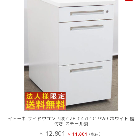
中
の
商
品
イトーキ サイドワゴン 3段 CZR-047LCC-9W9 ホワイト 鍵
付き スチール製
元
現
12,801
¥
11,801
(税込）
¥
の
在