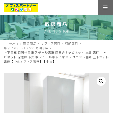
コ
ナ
ン
ビ
テ
ゲ
ン
ー
ツ
シ
取扱商品
へ
ョ
ONLINE SHOP
ス
ン
キ
に
ッ
移
HOME
取扱商品
オフィス家具
収納家具
プ
動
キャビネット H2100 両開き扉
上下書庫 両開き書庫 スチール書庫 両開きキャビネット 本棚 書棚 キャ
ビネット 保管庫 収納庫 スチールキャビネット ユニット書庫 上下セット
書庫【中古オフィス家具】【中古】