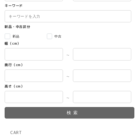
キーワード
新品・中古区分
新品
中古
幅（cm）
～
奥行（cm）
～
高さ（cm）
～
検索
CART