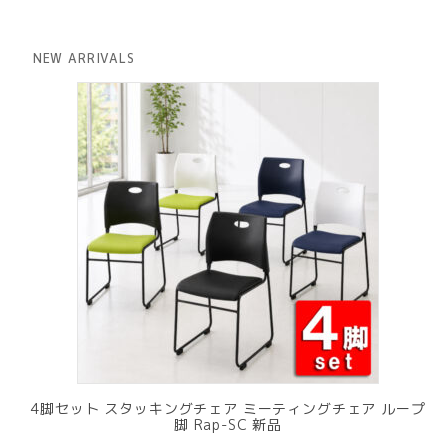
価
の
格
価
は
格
NEW ARRIVALS
¥ 12,801
は
で
¥ 11,801
し
で
た。
す。
4脚セット スタッキングチェア ミーティングチェア ループ
脚 Rap-SC 新品