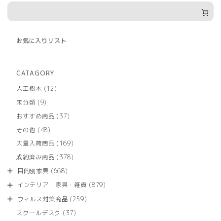
お気に入りリスト
CATAGORY
12
人工樹木
12
個
9
未分類
9
の
個
商
37
おすすめ商品
37
の
品
個
商
48
その他
48
の
品
個
商
169
大量入荷商品
169
の
品
個
商
378
成約済み商品
378
の
品
個
商
668
目的別家具
668
の
品
個
商
879
インテリア・家具・雑貨
879
の
品
個
商
259
ウィルス対策商品
259
の
品
個
商
37
スクールデスク
37
の
品