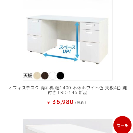
オフィスデスク 両袖机 幅1400 本体ホワイト色 天板4色 鍵
付き LRD-146 新品
36,980
¥
(税込）
セール
販
売