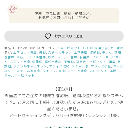
在庫・商品状態・送料・納期など、
お気軽にお問い合わせください
お気に入りに追加
商品コード:
ch-00609
カテゴリー:
キャビネット H2100 両開き扉
,
上下書庫
タグ:
上下セット書庫
,
書棚
,
スチールラック
,
上下書庫
,
収納棚
,
ラック
,
両開
き書庫
,
移転
,
ファイル書庫
,
収納
,
ラテラル書庫
,
収納庫
,
ファイルキャビネッ
ト
,
ユニット書庫
,
保管庫
,
鍵付き書庫
,
保管棚
,
両開きキャビネット
,
国産
,
書
類棚
,
ラテラルキャビネット
,
オフィス収納
,
スチール製
,
オフィス移転
,
キャビ
ネット
,
スチール製書庫
,
シェルフ
,
書庫
,
スチール書庫
,
20210520
,
本棚
,
ス
チールキャビネット
【配送料】
※当店にてご注文の地域を確認後、送料が追加されるシステム
です。ご注文前に下部をご確認いただき追加される送料をご確
認くださいませ。
アートセッティングデリバリー(家財便)：Cランク×２梱包