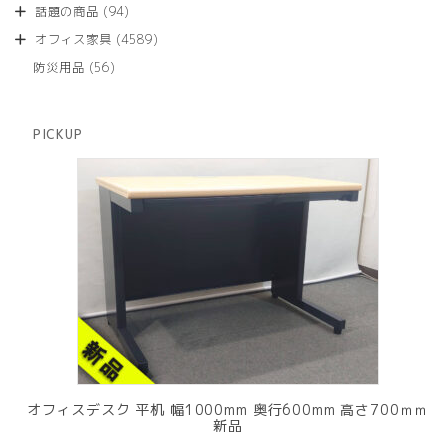
個
商
94
話題の商品
94
の
品
個
商
4589
オフィス家具
4589
の
品
個
商
56
防災用品
56
の
品
個
商
の
品
商
PICKUP
品
オフィスデスク 平机 幅1000mm 奥行600mm 高さ700ｍｍ
新品