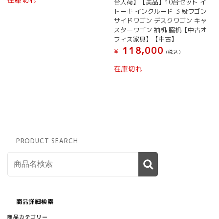
台入荷】【美品】10台セット イ
の
トーキ インクルード ３段ワゴン
商
サイドワゴン デスクワゴン キャ
品
スターワゴン 袖机 脇机【中古オ
に
フィス家具】【中古】
は
118,000
¥
(税込）
複
数
在庫切れ
の
バ
リ
エ
ー
シ
ョ
PRODUCT SEARCH
ン
が
あ
り
ま
す。
オ
商品詳細検索
プ
商品カテゴリー