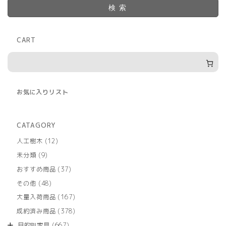
検索
CART
お気に入りリスト
CATAGORY
12
人工樹木
12
個
9
未分類
9
の
個
商
37
おすすめ商品
37
の
品
個
商
48
その他
48
の
品
個
商
167
大量入荷商品
167
の
品
個
商
378
成約済み商品
378
の
品
個
商
667
目的別家具
667