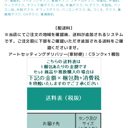
グ:
事務机
,
ワーキングデスク
,
事務デスク
,
スチールデスク
,
作業机
,
片袖机
,
ワークデスク
,
オフィス用デスク
,
PC机
,
片袖デスク
,
PCデスク
,
片肘机
,
パソ
コン机
,
片肘デスク
,
オフィスデスク
,
パソコンデスク
,
机
,
つくえ
,
デスク
,
事
務用デスク
,
OAデスク
,
事務用机
【配送料】
※当店にてご注文の地域を確認後、送料が追加されるシステム
です。ご注文前に下部をご確認いただき追加される送料をご確
認くださいませ。
アートセッティングデリバリー(家財便)：Cランク×１梱包