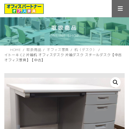
コ
ナ
ン
ビ
テ
ゲ
ン
ー
ツ
シ
取扱商品
へ
ョ
ONLINE SHOP
ス
ン
キ
に
ッ
移
HOME
取扱商品
オフィス家具
机（デスク）
プ
動
イトーキ CZ 片袖机 オフィスデスク 片袖デスク スチールデスク【中古
オフィス家具】【中古】