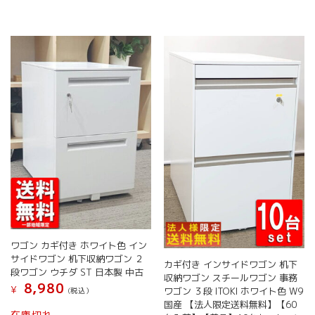
ワゴン カギ付き ホワイト色 イン
サイドワゴン 机下収納ワゴン ２
カギ付き インサイドワゴン 机下
段ワゴン ウチダ ST 日本製 中古
収納ワゴン スチールワゴン 事務
8,980
¥
ワゴン ３段 ITOKI ホワイト色 W9
(税込）
国産 【法人限定送料無料】【60
こ
在庫切れ