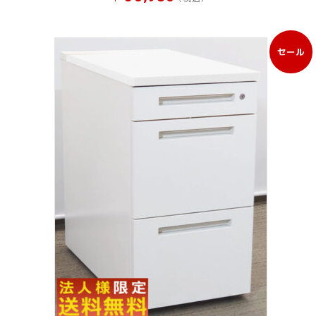
セール
販
売
中
の
商
品