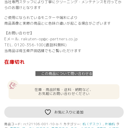
当社専門スタッフにより丁寧にクリーニング・メンテナンスを行ってか
らのお届けとなります
ご使用になられているモニターや端末により
商品画像と実際の商品とに色味の違いが起こる場合がございます
【お問い合わせ】
Eメール. rakuten-op@c-partners.co.jp
TEL. 0120-356-100(通話料無料)
当商品は埼玉県戸田店舗でもご覧いただけます
在庫切れ
この商品について問い合わせる
在庫・商品状態・送料・納期など、
お気軽にお問い合わせください
お気に入りに追加
商品コード:
rc121106-001-10-b-1
カテゴリー:
机（デスク）
,
片袖机
タ