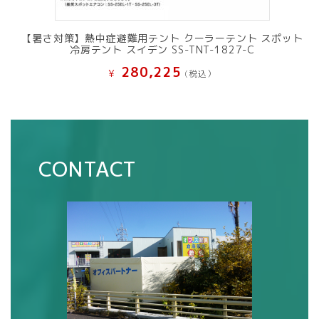
【暑さ対策】熱中症避難用テント クーラーテント スポット
冷房テント スイデン SS-TNT-1827-C
280,225
¥
(税込）
CONTACT