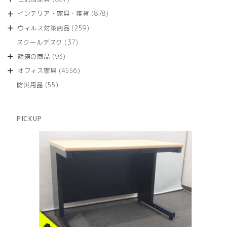
の
品
個
商
878
インテリア・家具・雑貨
878
の
品
個
商
259
ウィルス対策商品
259
の
品
個
商
37
スクールデスク
37
の
品
個
商
93
話題の商品
93
の
品
個
商
4556
オフィス家具
4556
の
品
個
商
55
防災用品
55
の
品
個
商
の
品
商
PICKUP
品