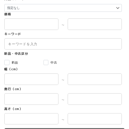
シ
ョ
ン
価格
は
商
～
品
キーワード
ペ
ー
ジ
か
新品・中古区分
ら
新品
中古
選
幅（cm）
択
で
～
き
ま
奥行（cm）
す
～
高さ（cm）
～