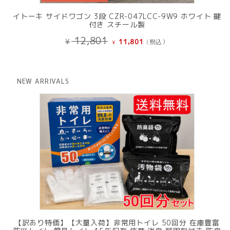
イトーキ サイドワゴン 3段 CZR-047LCC-9W9 ホワイト 鍵
付き スチール製
元
現
12,801
¥
11,801
(税込）
¥
の
在
価
の
格
価
は
格
NEW ARRIVALS
¥ 12,801
は
で
¥ 11,801
し
で
た。
す。
【訳あり特価】【大量入荷】非常用トイレ 50回分 在庫豊富