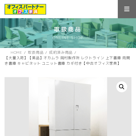
コ
ナ
ン
ビ
テ
ゲ
ン
ー
ツ
シ
取扱商品
へ
ョ
ONLINE SHOP
ス
ン
キ
に
ッ
移
HOME
取扱商品
成約済み商品
プ
動
【大量入荷】【美品】オカムラ 岡村製作所 レクトライン 上下書庫 両開
き書庫 キャビネット ユニット書庫 カギ付き【中古オフィス家具】