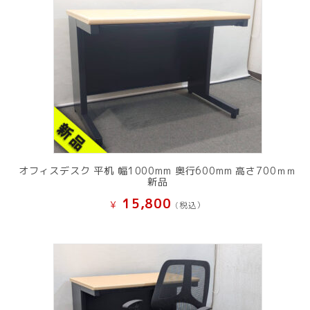
オフィスデスク 平机 幅1000mm 奥行600mm 高さ700ｍｍ
新品
15,800
¥
(税込）