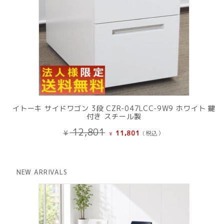
イトーキ サイドワゴン 3段 CZR-047LCC-9W9 ホワイト 鍵
付き スチール製
元
現
12,801
¥
11,801
(税込）
¥
の
在
価
の
格
価
は
格
NEW ARRIVALS
¥ 12,801
は
で
¥ 11,801
し
で
た。
す。