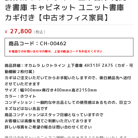
き書庫 キャビネット ユニット書庫
カギ付き【中古オフィス家具】
27,800
¥
(税込）
商品コード：CH-00462
お電話でのお問い合わせの際は、上記の商品コードをお伝えください
商品詳細：オカムラ レクトライン 上下書庫 4H313F ZA75（カギ・可
動棚板２枚付属）
カギはご注文いただいてからお手配いたしますので、後日納品先へ送付
させていただきます
サイズ：幅900mm×奥行き400mm×高さ2150mm
カラー：ホワイト
コンディション：一般的な中古品としての使用感はあるものの、目立つ
キズなどはない良品です
商品コンディションはスタッフ目線となっていますので
お客様には画像を見てご判断いただいております
詳しい写真をご希望の場合は問い合わせください
商品は中古品ということでご理解いただきますようお願いいたします