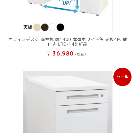
オフィスデスク 両袖机 幅1400 本体ホワイト色 天板4色 鍵
付き LRD-146 新品
36,980
¥
(税込）
セール
販
売
中
の
商
品