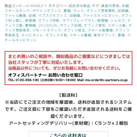
商品コード:
ch-00462-1
カテゴリー:
成約済み商品
タグ:
事務所家具
,
本棚
,
スチールラック
,
デザインオフィス
,
書棚
,
ラック
,
オフィス家具買取
,
収納棚
,
ファイル書庫
,
収納
,
サブスクオフィス
,
収納庫
,
ファイルキャビネット
,
オフィ
ス引っ越し
,
保管庫
,
オフィス移転
,
オフィスレイアウト
,
保管棚
,
シェルフ
,
オ
フィス工事
,
書類棚
,
20220926
,
オフィス収納
,
オフィス東京
,
スチール製
,
オ
フィス家具東京
,
リモートオフィス
,
オフィス埼玉
,
スチール製書庫
,
オフィス
家具埼玉
,
キャビネット
,
オフィス千葉
,
スチール書庫
,
東京オフィス
,
書庫
,
ス
チールキャビネット
【配送料】
※当店にてご注文の地域を確認後、送料が追加されるシステム
です。ご注文前に下部をご確認いただき追加される送料をご確
認くださいませ。
アートセッティングデリバリー(家財便)：Cランク×２梱包