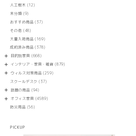
12
人工樹木
12
個
9
未分類
9
の
個
商
37
おすすめ商品
37
の
品
個
商
48
その他
48
の
品
個
商
169
大量入荷商品
169
の
品
個
商
378
成約済み商品
378
の
品
個
商
668
目的別家具
668
の
品
個
商
879
インテリア・家具・雑貨
879
の
品
個
商
259
ウィルス対策商品
259
の
品
個
商
37
スクールデスク
37
の
品
個
商
94
話題の商品
94
の
品
個
商
4589
オフィス家具
4589
の
品
個
商
56
防災用品
56
の
品
個
商
の
品
商
PICKUP
品