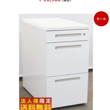
(税込）
セール
販
売
中
の
商
品