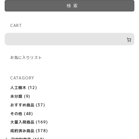
検索
CART
お気に入りリスト
CATAGORY
12
人工樹木
12
個
9
未分類
9
の
個
商
37
おすすめ商品
37
の
品
個
商
48
その他
48
の
品
個
商
169
大量入荷商品
169
の
品
個
商
378
成約済み商品
378
の
品
個
商