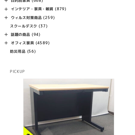
668
目的別家具
668
の
品
個
商
879
インテリア・家具・雑貨
879
の
品
個
商
259
ウィルス対策商品
259
の
品
個
商
37
スクールデスク
37
の
品
個
商
94
話題の商品
94
の
品
個
商
4589
オフィス家具
4589
の
品
個
商
56
防災用品
56
の
品
個
商
の
品
商
PICKUP
品