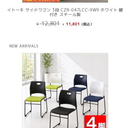
イトーキ サイドワゴン 3段 CZR-047LCC-9W9 ホワイト 鍵
付き スチール製
元
現
12,801
¥
11,801
(税込）
¥
の
在
価
の
格
価
は
格
NEW ARRIVALS
¥ 12,801
は
で
¥ 11,801
し
で
た。
す。