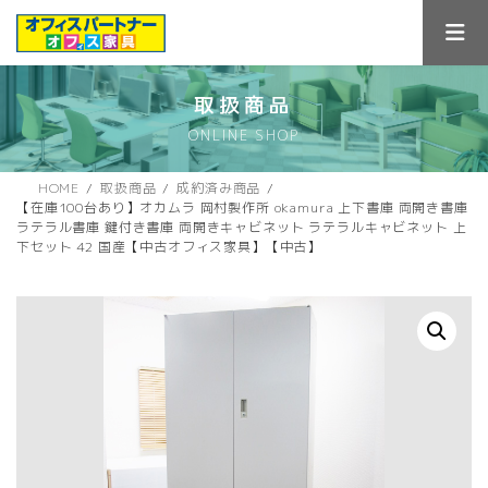
コ
ナ
ン
ビ
テ
ゲ
ン
ー
ツ
シ
取扱商品
へ
ョ
ONLINE SHOP
ス
ン
キ
に
ッ
移
HOME
取扱商品
成約済み商品
プ
動
【在庫100台あり】オカムラ 岡村製作所 okamura 上下書庫 両開き書庫
ラテラル書庫 鍵付き書庫 両開きキャビネット ラテラルキャビネット 上
下セット 42 国産【中古オフィス家具】【中古】