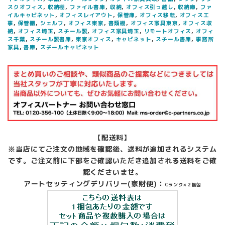
スクオフィス
,
収納棚
,
ファイル書庫
,
収納
,
オフィス引っ越し
,
収納庫
,
ファ
イルキャビネット
,
オフィスレイアウト
,
保管庫
,
オフィス移転
,
オフィス工
事
,
保管棚
,
シェルフ
,
オフィス東京
,
書類棚
,
オフィス家具東京
,
オフィス収
納
,
オフィス埼玉
,
スチール製
,
オフィス家具埼玉
,
リモートオフィス
,
オフィ
ス千葉
,
スチール製書庫
,
東京オフィス
,
キャビネット
,
スチール書庫
,
事務所
家具
,
書庫
,
スチールキャビネット
【配送料】
※当店にてご注文の地域を確認後、送料が追加されるシステム
です。ご注文前に下部をご確認いただき追加される送料をご確
認くださいませ。
アートセッティングデリバリー(家財便)：
Cランク×２梱包