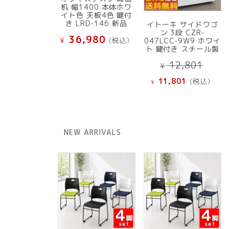
机 幅1400 本体ホワ
イト色 天板4色 鍵付
き LRD-146 新品
イトーキ サイドワゴ
ン 3段 CZR-
36,980
¥
(税込）
047LCC-9W9 ホワイ
ト 鍵付き スチール製
元
12,801
¥
の
現
11,801
(税込）
¥
価
在
格
の
は
価
¥ 12
格
NEW ARRIVALS
で
は
し
¥ 11,801
た。
で
す。