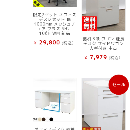
限定2セット オフィス
デスクセット 幅
1000mm メッシュチ
ェア プラス SH2-
106H WM 新品
脇机 3段 ワゴン 延長
29,800
¥
(税込）
デスク サイドワゴン
カギ付き 中古
7,979
¥
(税込）
セール
販
売
中
の
商
品
オフィスデスク 両袖