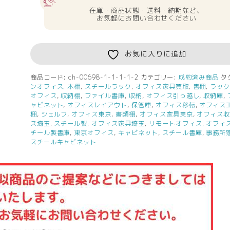
在庫・商品状態・送料・納期など、
お気軽にお問い合わせください
お気に入りに追加
商品コード:
ch-00698-1-1-1-1-2
カテゴリー:
成約済み商品
タ
ンオフィス
,
本棚
,
スチールラック
,
オフィス家具買取
,
書棚
,
ラッ
オフィス
,
収納棚
,
ファイル書庫
,
収納
,
オフィス引っ越し
,
収納庫
,
ャビネット
,
オフィスレイアウト
,
保管庫
,
オフィス移転
,
オフィス
棚
,
シェルフ
,
オフィス東京
,
書類棚
,
オフィス家具東京
,
オフィス
ス埼玉
,
スチール製
,
オフィス家具埼玉
,
リモートオフィス
,
オフィ
チール製書庫
,
東京オフィス
,
キャビネット
,
スチール書庫
,
事務所
スチールキャビネット