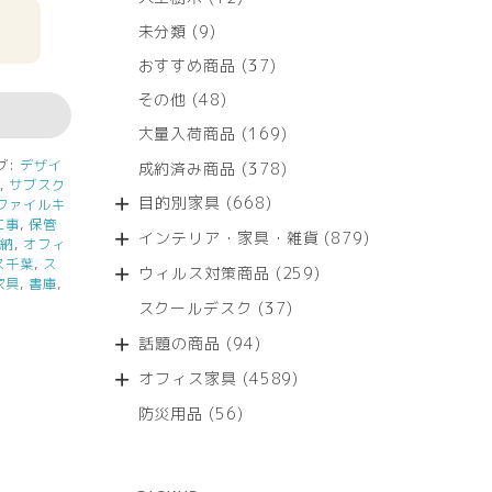
個
9
未分類
9
の
個
商
37
おすすめ商品
37
の
品
個
商
48
その他
48
の
品
個
商
169
大量入荷商品
169
の
品
個
商
グ:
デザイ
378
成約済み商品
378
の
品
ク
,
サブスク
個
商
668
目的別家具
668
ファイルキ
の
品
個
工事
,
保管
商
879
インテリア・家具・雑貨
879
の
収納
,
オフィ
品
個
ス千葉
,
ス
商
259
ウィルス対策商品
259
の
家具
,
書庫
,
品
個
商
37
スクールデスク
37
の
品
個
商
94
話題の商品
94
の
品
個
商
4589
オフィス家具
4589
の
品
個
商
56
防災用品
56
の
品
個
商
の
品
商