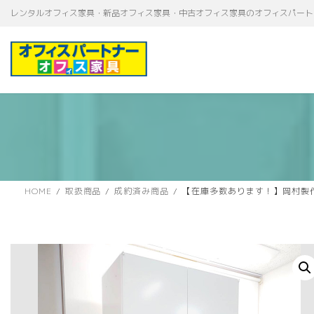
コ
ナ
レンタルオフィス家具・新品オフィス家具・中古オフィス家具のオフィスパート
ン
ビ
テ
ゲ
ン
ー
ツ
シ
へ
ョ
ス
ン
キ
に
ッ
移
プ
動
HOME
取扱商品
成約済み商品
【在庫多数あります！】岡村製作