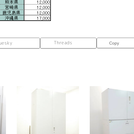
Threads
uesky
Copy