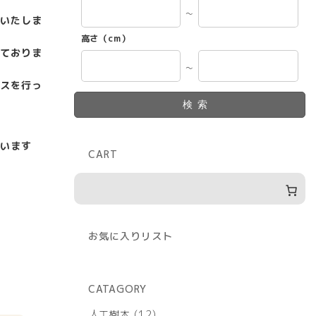
～
いたしま
高さ（cm）
ておりま
～
スを行っ
検索
います
CART
お気に入りリスト
CATAGORY
12
人工樹木
12