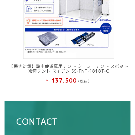
【暑さ対策】熱中症避難用テント クーラーテント スポット
冷房テント スイデン SS-TNT-1818T-C
137,500
¥
(税込）
CONTACT