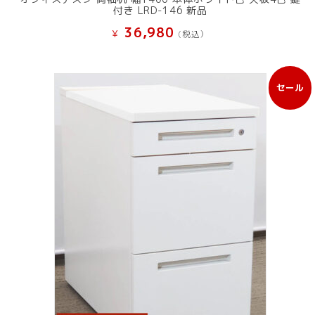
付き LRD-146 新品
36,980
¥
(税込）
セール
販
売
中
の
商
品