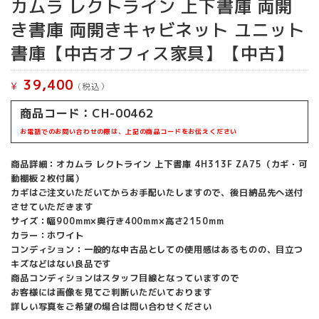
カムラ レクトライン 上下書庫 両開
き書庫 両開きキャビネット ユニット
書庫【中古オフィス家具】【中古】
39,400
¥
(税込）
商品コード：CH-00462
お電話でのお問い合わせの際は、上記の商品コードをお伝えください
商品詳細：オカムラ レクトライン 上下書庫 4H313F ZA75（カギ・可
動棚板２枚付属）
カギはご注文いただいてからお手配いたしますので、後日納品先へ送付
させていただきます
サイズ：幅900mm×奥行き400mm×高さ2150mm
カラー：ホワイト
コンディション：一般的な中古品としての使用感はあるものの、目立つ
キズなどはない良品です
商品コンディションはスタッフ目線となっていますので
お客様には画像を見てご判断いただいております
詳しい写真をご希望の場合は問い合わせください