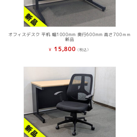
オフィスデスク 平机 幅1000mm 奥行600mm 高さ700ｍｍ
新品
15,800
¥
(税込）