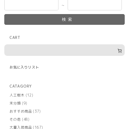
～
検索
CART
お気に入りリスト
CATAGORY
12
人工樹木
12
個
9
未分類
9
の
個
商
37
おすすめ商品
37
の
品
個
商
48
その他
48
の
品
個
商
167
大量入荷商品
167