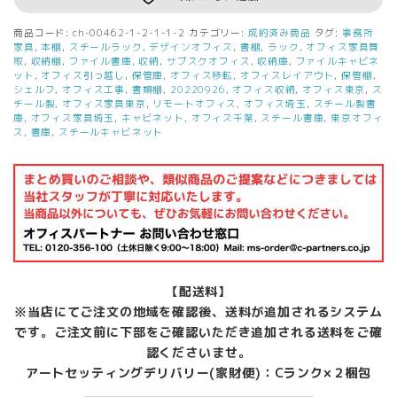
商品コード:
ch-00462-1-2-1-1-2
カテゴリー:
成約済み商品
タグ:
事務所
家具
,
本棚
,
スチールラック
,
デザインオフィス
,
書棚
,
ラック
,
オフィス家具買
取
,
収納棚
,
ファイル書庫
,
収納
,
サブスクオフィス
,
収納庫
,
ファイルキャビネ
ット
,
オフィス引っ越し
,
保管庫
,
オフィス移転
,
オフィスレイアウト
,
保管棚
,
シェルフ
,
オフィス工事
,
書類棚
,
20220926
,
オフィス収納
,
オフィス東京
,
ス
チール製
,
オフィス家具東京
,
リモートオフィス
,
オフィス埼玉
,
スチール製書
庫
,
オフィス家具埼玉
,
キャビネット
,
オフィス千葉
,
スチール書庫
,
東京オフィ
ス
,
書庫
,
スチールキャビネット
【配送料】
※当店にてご注文の地域を確認後、送料が追加されるシステム
です。ご注文前に下部をご確認いただき追加される送料をご確
認くださいませ。
アートセッティングデリバリー(家財便)：Cランク×２梱包