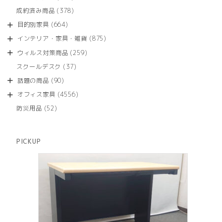
の
品
個
商
378
成約済み商品
378
の
品
個
商
664
目的別家具
664
の
品
個
商
875
インテリア・家具・雑貨
875
の
品
個
商
259
ウィルス対策商品
259
の
品
個
商
37
スクールデスク
37
の
品
個
商
90
話題の商品
90
の
品
個
商
4556
オフィス家具
4556
の
品
個
商
52
防災用品
52
の
品
個
商
の
品
商
PICKUP
品