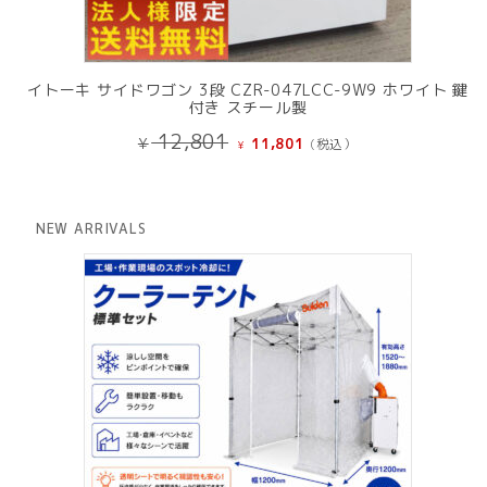
イトーキ サイドワゴン 3段 CZR-047LCC-9W9 ホワイト 鍵
付き スチール製
元
現
12,801
¥
11,801
(税込）
¥
の
在
価
の
格
価
は
格
NEW ARRIVALS
¥ 12,801
は
で
¥ 11,801
し
で
た。
す。