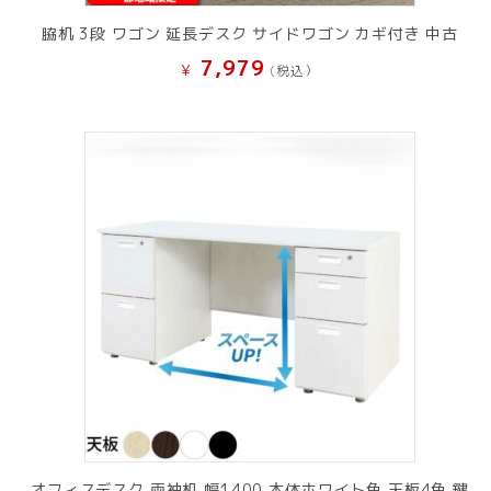
脇机 3段 ワゴン 延長デスク サイドワゴン カギ付き 中古
7,979
¥
(税込）
オフィスデスク 両袖机 幅1400 本体ホワイト色 天板4色 鍵