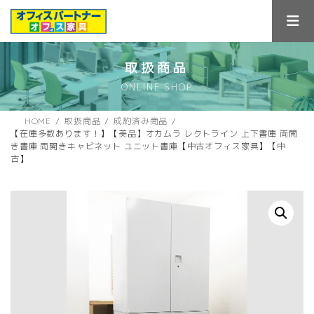
コ
ナ
ン
ビ
テ
ゲ
ン
ー
ツ
シ
取扱商品
へ
ョ
ONLINE SHOP
ス
ン
キ
に
ッ
移
HOME
取扱商品
成約済み商品
プ
動
【在庫多数あります！】【美品】オカムラ レクトライン 上下書庫 両開
き書庫 両開きキャビネット ユニット書庫【中古オフィス家具】【中
古】