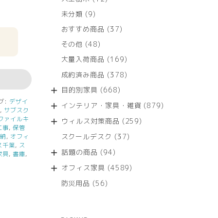
個
9
未分類
9
の
個
商
37
おすすめ商品
37
の
品
個
商
48
その他
48
の
品
個
商
169
大量入荷商品
169
の
品
個
商
378
成約済み商品
378
の
品
個
商
668
目的別家具
668
の
品
個
グ:
デザイ
商
879
インテリア・家具・雑貨
879
の
ク
,
サブスク
品
個
商
ファイルキ
259
ウィルス対策商品
259
の
品
工事
,
保管
個
商
37
スクールデスク
37
収納
,
オフィ
の
品
ス千葉
,
ス
個
商
94
話題の商品
94
家具
,
書庫
,
の
品
個
商
4589
オフィス家具
4589
の
品
個
商
56
防災用品
56
の
品
個
商
の
品
商