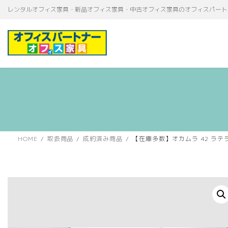
コ
ナ
レンタルオフィス家具・新品オフィス家具・中古オフィス家具のオフィスパート
ン
ビ
テ
ゲ
ン
ー
ツ
シ
へ
ョ
ス
ン
キ
に
ッ
移
プ
動
HOME
取扱商品
成約済み商品
【在庫多数】オカムラ 42 ラテ