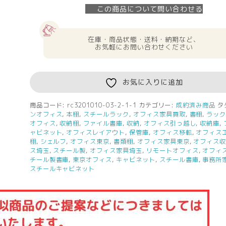
この商品について問い合わせる
在庫・商品状態・送料・納期など、
お気軽にお問い合わせください
お気に入りに追加
商品コード:
rc3201010-03-2-1-1
カテゴリー:
成約済み商品
タ
ンオフィス
,
本棚
,
スチールラック
,
オフィス家具買取
,
書棚
,
ラッ
オフィス
,
収納棚
,
ファイル書庫
,
収納
,
オフィス引っ越し
,
収納庫
,
ャビネット
,
オフィスレイアウト
,
保管庫
,
オフィス移転
,
オフィス
棚
,
シェルフ
,
オフィス東京
,
書類棚
,
オフィス家具東京
,
オフィス
ス埼玉
,
スチール製
,
オフィス家具埼玉
,
リモートオフィス
,
オフィ
チール製書庫
,
東京オフィス
,
キャビネット
,
スチール書庫
,
事務所
スチールキャビネット