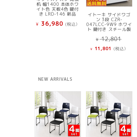
机 幅1400 本体ホワ
イト色 天板4色 鍵付
き LRD-146 新品
イトーキ サイドワゴ
ン 3段 CZR-
36,980
¥
(税込）
047LCC-9W9 ホワイ
ト 鍵付き スチール製
元
12,801
¥
の
現
11,801
(税込）
¥
価
在
格
の
は
価
¥ 12
格
NEW ARRIVALS
で
は
し
¥ 11,801
た。
で
す。