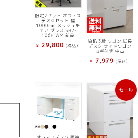
限定2セット オフィス
デスクセット 幅
1000mm メッシュチ
ェア プラス SH2-
106H WM 新品
脇机 3段 ワゴン 延長
29,800
¥
(税込）
デスク サイドワゴン
カギ付き 中古
7,979
¥
(税込）
セール
販
売
中
の
商
品
オフィスデスク 両袖