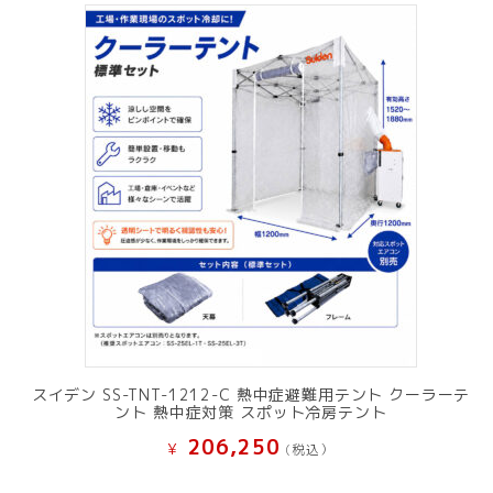
で
¥ 11,801
し
で
た。
す。
スイデン SS-TNT-1212-C 熱中症避難用テント クーラーテ
ント 熱中症対策 スポット冷房テント
206,250
¥
(税込）