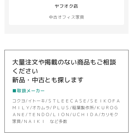
択
択
ヤフオク店
で
で
き
き
中古オフィス家具
ま
ま
す
す
大量注文や掲載のない商品もご相談
ください
新品・中古とも探します
■取扱メーカー
コクヨ/イトーキ/ＳＴＬＥＥＣＡＳＥ/ＳＥＩＫＯＦＡ
ＭＩＬＹ/オカムラ/ＰＬＵＳ/稲葉製作所/ＫＵＲＯＧ
ＡＮＥ/ＴＥＮＤＯ/ＬＩＯＮ/ＵＣＨＩＤＡ/カリモク
家具/ＮＡＩＫＩ など多数