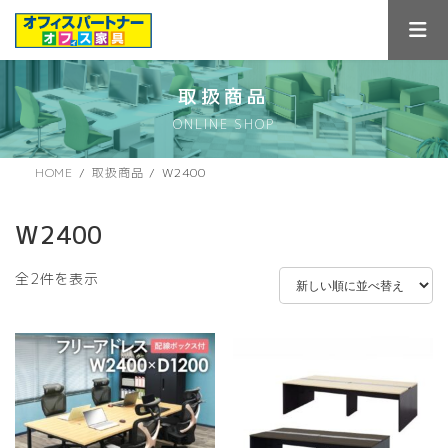
コ
ナ
ン
ビ
テ
ゲ
ン
ー
ツ
シ
取扱商品
へ
ョ
ONLINE SHOP
ス
ン
キ
に
ッ
移
HOME
取扱商品
W2400
プ
動
W2400
新
全2件を表示
し
い
順