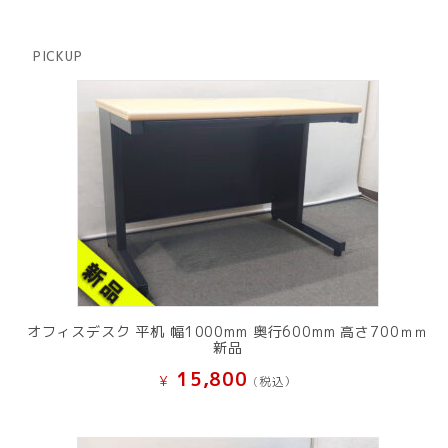
品
個
商
の
品
商
PICKUP
品
オフィスデスク 平机 幅1000mm 奥行600mm 高さ700ｍｍ
新品
15,800
¥
(税込）