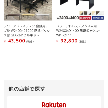
フリーアドレスデスク 会議用テー
フリーアドレスデスク 4人用
ブル W2400×D1200 配線ボック
W2400×D1400 配線ボックス付
ス付 GFA-2412 ルキット
WPF-2414
43,500
92,800
¥
¥
(税込）
(税込）
こ
こ
の
の
商
商
品
品
に
に
は
は
複
複
数
数
の
の
他の店舗で探す
バ
バ
リ
リ
エ
エ
ー
ー