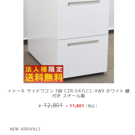
イトーキ サイドワゴン 3段 CZR-047LCC-9W9 ホワイト 鍵
付き スチール製
元
現
12,801
¥
11,801
(税込）
¥
の
在
価
の
格
価
は
格
NEW ARRIVALS
¥ 12,801
は