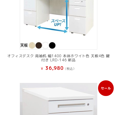
オフィスデスク 両袖机 幅1400 本体ホワイト色 天板4色 鍵
付き LRD-146 新品
36,980
¥
(税込）
セール
販
売
中
の
商
品