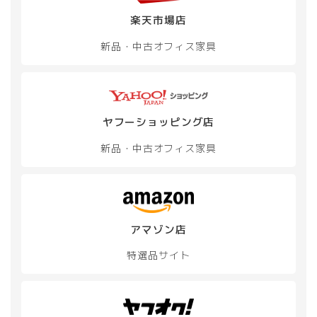
シ
シ
楽天市場店
ョ
ョ
ン
ン
新品・中古
オフィス家具
が
が
あ
あ
り
り
ま
ま
す。
す。
オ
オ
ヤフーショッピング店
プ
プ
新品・中古
オフィス家具
シ
シ
ョ
ョ
ン
ン
は
は
商
商
品
品
アマゾン店
ペ
ペ
ー
ー
特選品サイト
ジ
ジ
か
か
ら
ら
選
選