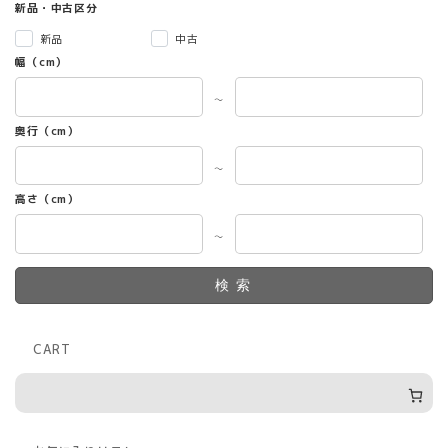
新品・中古区分
新品
中古
幅（cm）
～
奥行（cm）
～
高さ（cm）
～
検索
CART