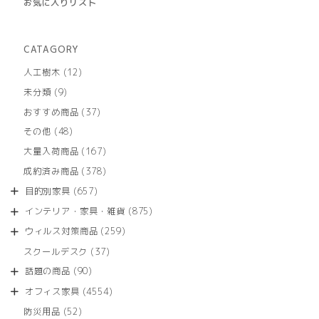
お気に入りリスト
CATAGORY
12
人工樹木
12
個
9
未分類
9
の
個
商
37
おすすめ商品
37
の
品
個
商
48
その他
48
の
品
個
商
167
大量入荷商品
167
の
品
個
商
378
成約済み商品
378
の
品
個
商
657
目的別家具
657
の
品
個
商
875
インテリア・家具・雑貨
875
の
品
個
商
259
ウィルス対策商品
259
の
品
個
商
37
スクールデスク
37
の
品
個
商
90
話題の商品
90
の
品
個
商
4554
オフィス家具
4554
の
品
個
商
52
防災用品
52
の