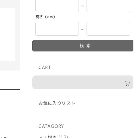
～
高さ（cm）
～
具
検索
CART
お気に入りリスト
CATAGORY
12
人工樹木
12