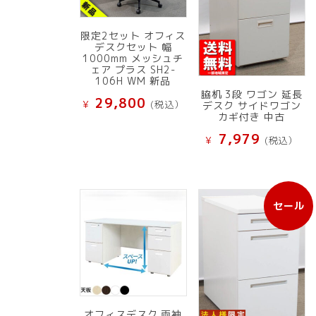
限定2セット オフィス
デスクセット 幅
1000mm メッシュチ
ェア プラス SH2-
106H WM 新品
脇机 3段 ワゴン 延長
29,800
¥
(税込）
デスク サイドワゴン
カギ付き 中古
7,979
¥
(税込）
セール
販
売
中
の
商
品
オフィスデスク 両袖