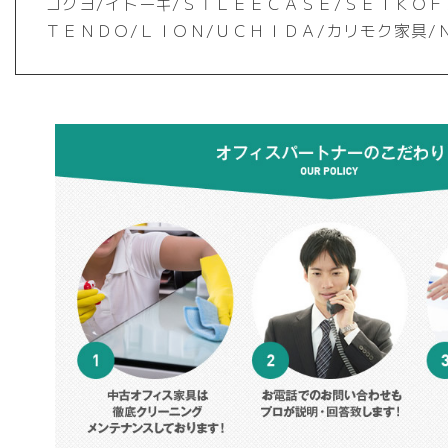
コクヨ/イトーキ/ＳＴＬＥＥＣＡＳＥ/ＳＥＩＫＯＦ
ＴＥＮＤＯ/ＬＩＯＮ/ＵＣＨＩＤＡ/カリモク家具/