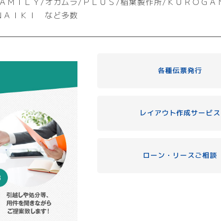
ＡＭＩＬＹ/オカムラ/ＰＬＵＳ/稲葉製作所/ＫＵＲＯＧＡ
ＮＡＩＫＩ など多数
各種伝票発行
レイアウト作成サービス
ローン・リースご相談