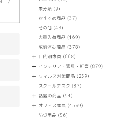
ＮＥ/
個
9
未分類
9
の
個
商
37
おすすめ商品
37
の
品
個
商
48
その他
48
の
品
個
商
169
大量入荷商品
169
の
品
個
商
378
成約済み商品
378
の
品
個
商
668
目的別家具
668
の
品
個
商
879
インテリア・家具・雑貨
879
の
品
個
商
259
ウィルス対策商品
259
の
品
個
商
37
スクールデスク
37
の
品
個
商
94
話題の商品
94
の
品
個
商
4589
オフィス家具
4589
の
品
個
商
56
防災用品
56
の
品
個
商
の
品
商