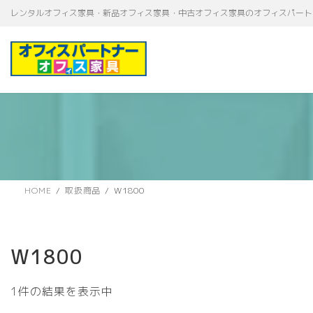
コ
ナ
レンタルオフィス家具・新品オフィス家具・中古オフィス家具のオフィスパート
ン
ビ
テ
ゲ
ン
ー
ツ
シ
へ
ョ
ス
ン
キ
に
ッ
移
プ
動
HOME
取扱商品
W1800
W1800
1件の結果を表示中