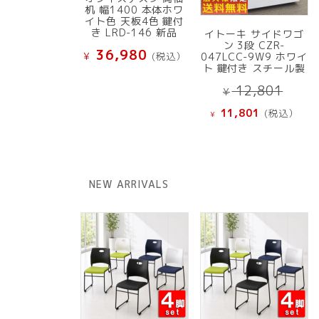
机 幅1400 本体ホワ
イト色 天板4色 鍵付
き LRD-146 新品
イトーキ サイドワゴ
ン 3段 CZR-
36,980
¥
(税込）
047LCC-9W9 ホワイ
ト 鍵付き スチール製
元
12,801
¥
の
現
11,801
(税込）
¥
価
在
格
の
は
価
¥ 12
格
NEW ARRIVALS
で
は
し
¥ 11,801
た。
で
す。