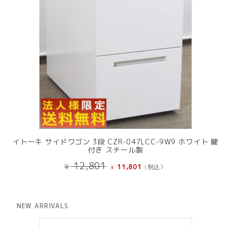
イトーキ サイドワゴン 3段 CZR-047LCC-9W9 ホワイト 鍵
付き スチール製
元
現
12,801
¥
11,801
(税込）
¥
の
在
価
の
格
価
は
格
NEW ARRIVALS
¥ 12,801
は
で
¥ 11,801