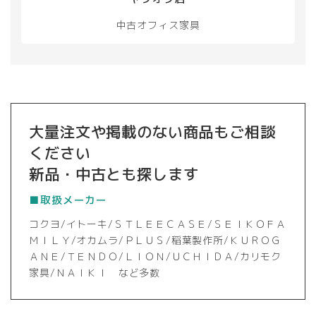
中古オフィス家具
大量注文や掲載のない商品もご相談
ください
新品・中古とも探します
■取扱メーカー
コクヨ/イトーキ/ＳＴＬＥＥＣＡＳＥ/ＳＥＩＫＯＦＡ
ＭＩＬＹ/オカムラ/ＰＬＵＳ/稲葉製作所/ＫＵＲＯＧ
ＡＮＥ/ＴＥＮＤＯ/ＬＩＯＮ/ＵＣＨＩＤＡ/カリモク
家具/ＮＡＩＫＩ など多数