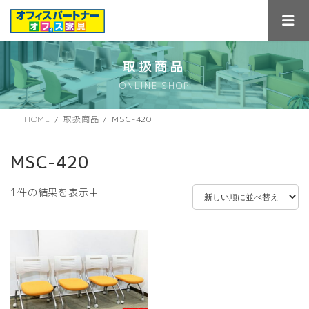
コ
ナ
ン
ビ
テ
ゲ
ン
ー
ツ
シ
取扱商品
へ
ョ
ONLINE SHOP
ス
ン
キ
に
ッ
移
HOME
取扱商品
MSC-420
プ
動
MSC-420
1件の結果を表示中