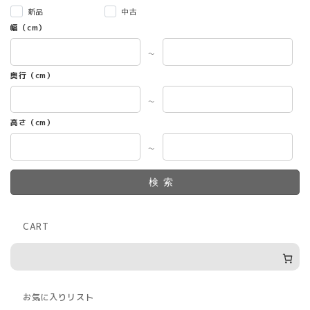
新品
中古
幅（cm）
～
奥行（cm）
～
高さ（cm）
～
検索
CART
お気に入りリスト