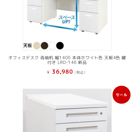
オフィスデスク 両袖机 幅1400 本体ホワイト色 天板4色 鍵
付き LRD-146 新品
36,980
¥
(税込）
セール
販
売
中
の
商
品