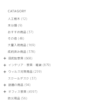
CATAGORY
12
人工樹木
12
個
9
未分類
9
の
個
商
37
おすすめ商品
37
の
品
個
商
48
その他
48
の
品
個
商
169
大量入荷商品
169
の
品
個
商
378
成約済み商品
378
の
品
個
商
668
目的別家具
668
の
品
個
商
879
インテリア・家具・雑貨
879
の
品
個
商
259
ウィルス対策商品
259
の
品
個
商
37
スクールデスク
37
の
品
個
商
94
話題の商品
94
の
品
個
商
4597
オフィス家具
4597
の
品
個
商
56
防災用品
56
の
品
個
商