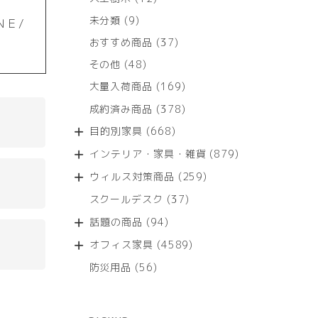
個
9
未分類
9
ＮＥ/
の
個
商
37
おすすめ商品
37
の
品
個
商
48
その他
48
の
品
個
商
169
大量入荷商品
169
の
品
個
商
378
成約済み商品
378
の
品
個
商
668
目的別家具
668
の
品
個
商
879
インテリア・家具・雑貨
879
の
品
個
商
259
ウィルス対策商品
259
の
品
個
商
37
スクールデスク
37
の
品
個
商
94
話題の商品
94
の
品
個
商
4589
オフィス家具
4589
の
品
個
商
56
防災用品
56
の
品
個
商
の
品
商