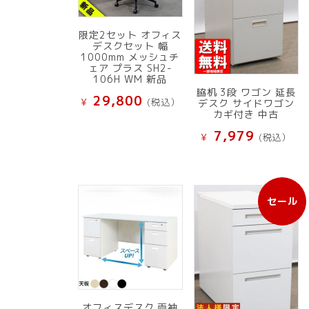
限定2セット オフィス
デスクセット 幅
1000mm メッシュチ
ェア プラス SH2-
106H WM 新品
脇机 3段 ワゴン 延長
29,800
¥
(税込）
デスク サイドワゴン
カギ付き 中古
7,979
¥
(税込）
セール
販
売
中
の
商
品
オフィスデスク 両袖