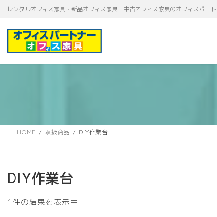
コ
ナ
レンタルオフィス家具・新品オフィス家具・中古オフィス家具のオフィスパート
ン
ビ
テ
ゲ
ン
ー
ツ
シ
へ
ョ
ス
ン
キ
に
ッ
移
プ
動
HOME
取扱商品
DIY作業台
DIY作業台
1件の結果を表示中