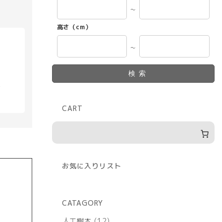
～
高さ（cm）
～
検索
具
CART
お気に入りリスト
CATAGORY
12
人工樹木
12