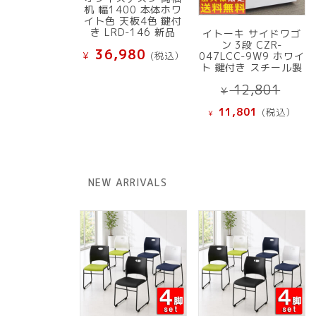
机 幅1400 本体ホワ
イト色 天板4色 鍵付
き LRD-146 新品
イトーキ サイドワゴ
ン 3段 CZR-
36,980
¥
(税込）
047LCC-9W9 ホワイ
ト 鍵付き スチール製
元
12,801
¥
の
現
11,801
(税込）
¥
価
在
格
の
は
価
¥ 12
格
NEW ARRIVALS
で
は
し
¥ 11,801
た。
で
す。