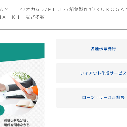
ＡＭＩＬＹ/オカムラ/ＰＬＵＳ/稲葉製作所/ＫＵＲＯＧＡ
ＮＡＩＫＩ など多数
各種伝票発行
レイアウト作成サービス
ローン・リースご相談