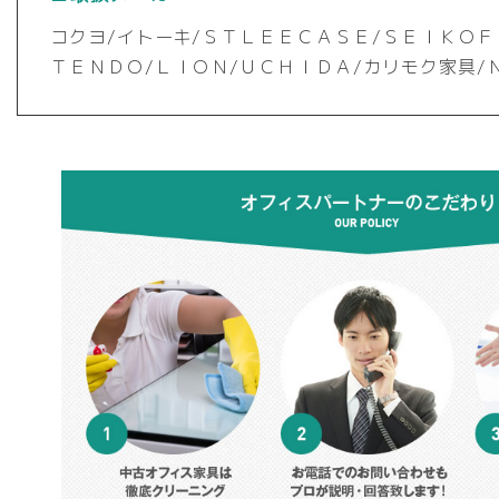
コクヨ/イトーキ/ＳＴＬＥＥＣＡＳＥ/ＳＥＩＫＯＦ
ＴＥＮＤＯ/ＬＩＯＮ/ＵＣＨＩＤＡ/カリモク家具/