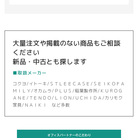
大量注文や掲載のない商品もご相談
ください
新品・中古とも探します
■取扱メーカー
コクヨ/イトーキ/ＳＴＬＥＥＣＡＳＥ/ＳＥＩＫＯＦＡ
ＭＩＬＹ/オカムラ/ＰＬＵＳ/稲葉製作所/ＫＵＲＯＧ
ＡＮＥ/ＴＥＮＤＯ/ＬＩＯＮ/ＵＣＨＩＤＡ/カリモク
家具/ＮＡＩＫＩ など多数