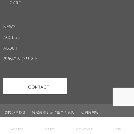
CART
NEWS
ACCESS
ABOUT
お気に入りリスト
CONTACT
お問い合わせ
特定商取引法に基づく表記
ご利用規約
プライバシーポリシー
サイトマップ
ACCESS
CART
CONTACT
TEL
© Office Partner. ALL RIGHT RESERVED