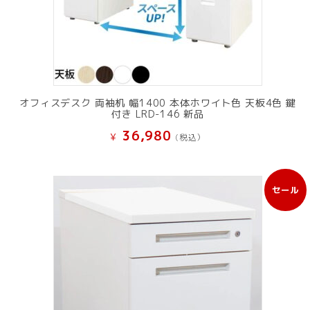
オフィスデスク 両袖机 幅1400 本体ホワイト色 天板4色 鍵
付き LRD-146 新品
36,980
¥
(税込）
セール
販
売
中
の
商
品