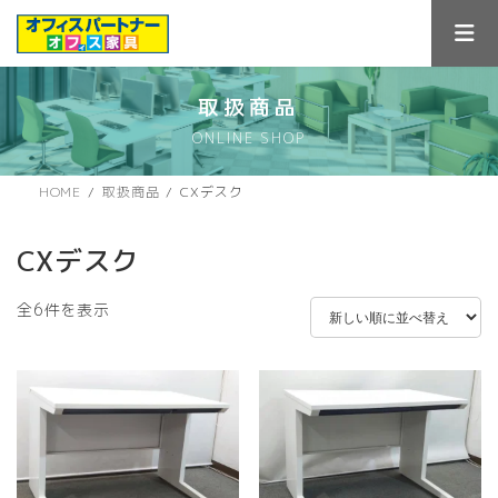
コ
ナ
ン
ビ
テ
ゲ
ン
ー
ツ
シ
取扱商品
へ
ョ
ONLINE SHOP
ス
ン
キ
に
ッ
移
HOME
取扱商品
CXデスク
プ
動
CXデスク
新
全6件を表示
し
い
順