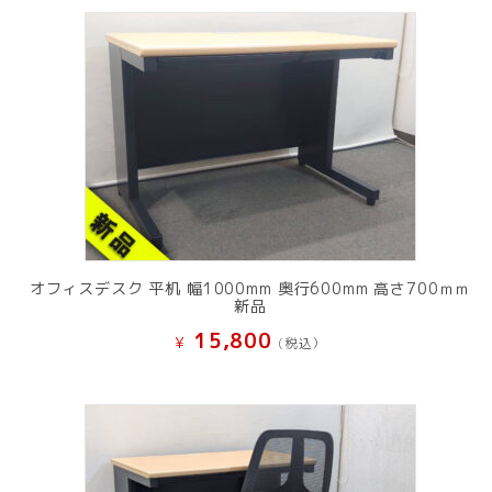
オフィスデスク 平机 幅1000mm 奥行600mm 高さ700ｍｍ
新品
15,800
¥
(税込）