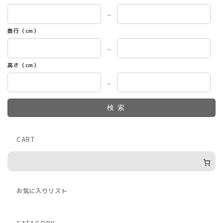
～
奥行（cm）
～
高さ（cm）
～
検索
CART
お気に入りリスト