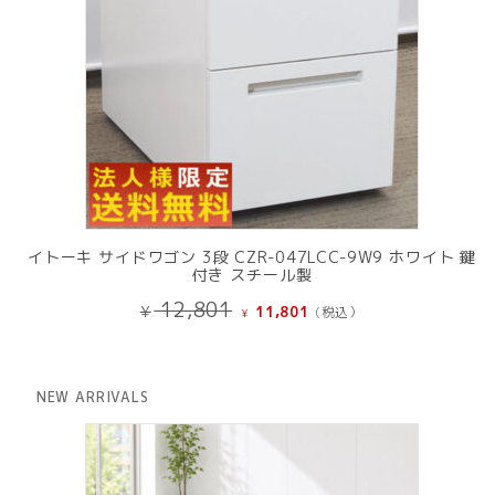
イトーキ サイドワゴン 3段 CZR-047LCC-9W9 ホワイト 鍵
付き スチール製
元
現
12,801
¥
11,801
(税込）
¥
の
在
価
の
格
価
は
格
NEW ARRIVALS
¥ 12,801
は
で
¥ 11,801
し
で
た。
す。