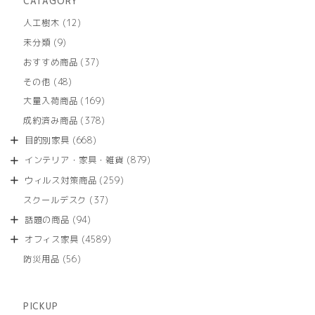
CATAGORY
12
人工樹木
12
個
9
未分類
9
の
個
商
37
おすすめ商品
37
の
品
個
商
48
その他
48
の
品
個
商
169
大量入荷商品
169
の
品
個
商
378
成約済み商品
378
の
品
個
商
668
目的別家具
668
の
品
個
商
879
インテリア・家具・雑貨
879
の
品
個
商
259
ウィルス対策商品
259
の
品
個
商
37
スクールデスク
37
の
品
個
商
94
話題の商品
94
の
品
個
商
4589
オフィス家具
4589
の
品
個
商
56
防災用品
56
の
品
個
商
の
品
商
PICKUP
品